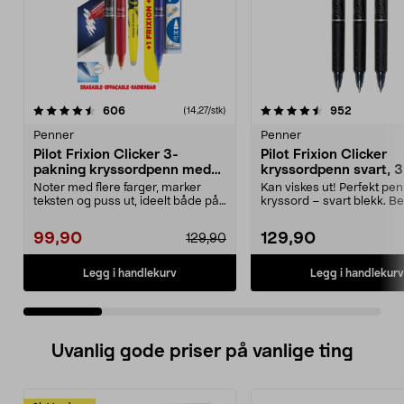
4.5 av 5 stjerner
anmeldelser
3.5 av 5 stjerner
anmeldels
606
952
(14,27/stk)
Penner
Penner
Pilot Frixion Clicker 3-
Pilot Frixion Clicker
pakning kryssordpenn med
kryssordpenn svart, 3
refill og markeringstusj
pakning
Noter med flere farger, marker
Kan viskes ut! Perfekt penn
teksten og puss ut, ideelt både på
kryssord – svart blekk. B
jobben og skol...
gummigrep og ...
99,90
129,90
129,90
Legg i handlekurv
Legg i handlekurv
Uvanlig gode priser på vanlige ting