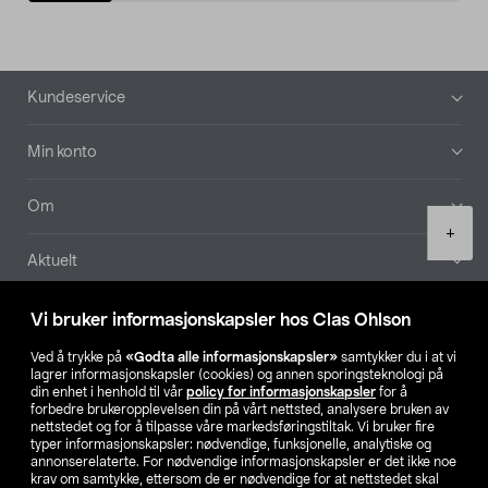
Bunntekst
Kundeservice
Min konto
Om
Product
+
quantity
Aktuelt
Våre selskaper
Vi bruker informasjonskapsler hos Clas Ohlson
Ved å trykke på
«Godta alle informasjonskapsler»
samtykker du i at vi
Finn din butikk
lagrer informasjonskapsler (cookies) og annen sporingsteknologi på
din enhet i henhold til vår
policy for informasjonskapsler
for å
forbedre brukeropplevelsen din på vårt nettsted, analysere bruken av
SE
NO
FI
nettstedet og for å tilpasse våre markedsføringstiltak. Vi bruker fire
typer informasjonskapsler: nødvendige, funksjonelle, analytiske og
annonserelaterte. For nødvendige informasjonskapsler er det ikke noe
krav om samtykke, ettersom de er nødvendige for at nettstedet skal