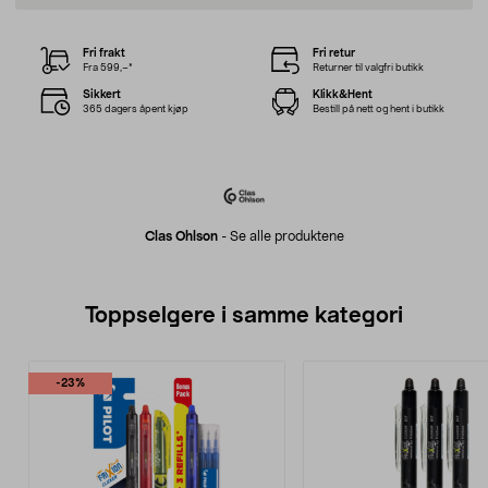
Fri frakt
Fri retur
Fra 599,–*
Returner til valgfri butikk
Sikkert
Klikk&Hent
365 dagers åpent kjøp
Bestill på nett og hent i butikk
Clas Ohlson
-
Se alle produktene
Toppselgere i samme kategori
-23%