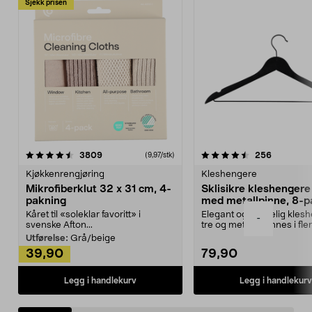
Sjekk prisen
4.5av 5 stjerner
anmeldelser
4.5av 5 stjerner
anmeldels
3809
256
(9,97/stk)
Kjøkkenrengjøring
Kleshengere
Mikrofiberklut 32 x 31 cm, 4-
Sklisikre kleshengere 
pakning
med metallpinne, 8-p
Kåret til «soleklar favoritt» i
Elegant og skikkelig kles
-
svenske Afton...
tre og metall – finnes i fle
Kleshe...
Utførelse:
Grå/beige
39,90
79,90
Legg i handlekurv
Legg i handlekurv