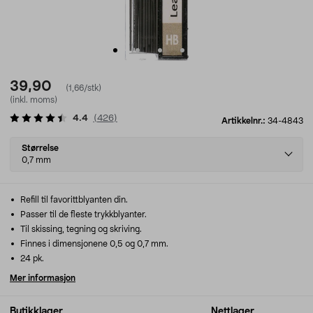
39,90
(1,66/stk)
(inkl. moms)
4.4
(
426
)
Artikkelnr.:
34-4843
Select
Størrelse
variant
0,7 mm
Refill til favorittblyanten din.
Passer til de fleste trykkblyanter.
Til skissing, tegning og skriving.
Finnes i dimensjonene 0,5 og 0,7 mm.
24 pk.
Mer informasjon
Butikklager
Nettlager