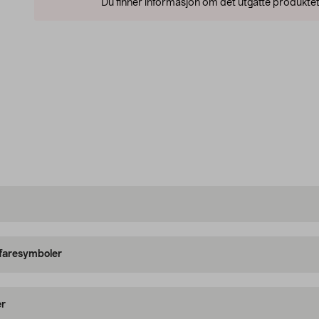
Du finner informasjon om det utgåtte produktet
 faresymboler
er