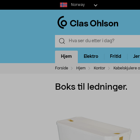
Select
Norway
market
Hjem
Elektro
Fritid
Je
Forside
Hjem
Kontor
Kabelskjulere 
Boks til ledninger.