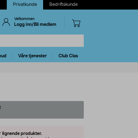
Privatkunde
Bedriftskunde
Velkommen
Logg inn/Bli medlem
bud
Våre tjenester
Club Clas
t
er
lignende produkter.