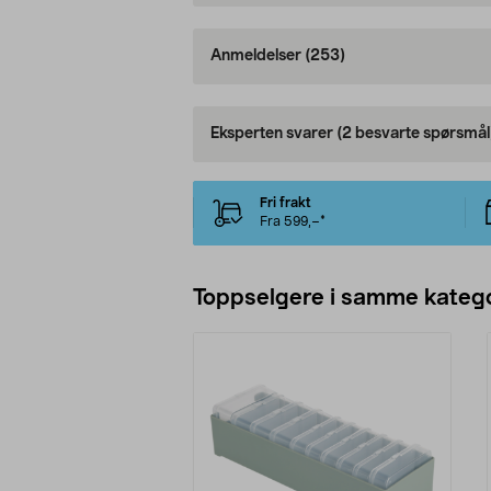
Anmeldelser
(253)
Eksperten svarer
(2 besvarte spørsmål
Fri frakt
Fra 599,–*
Toppselgere i samme katego