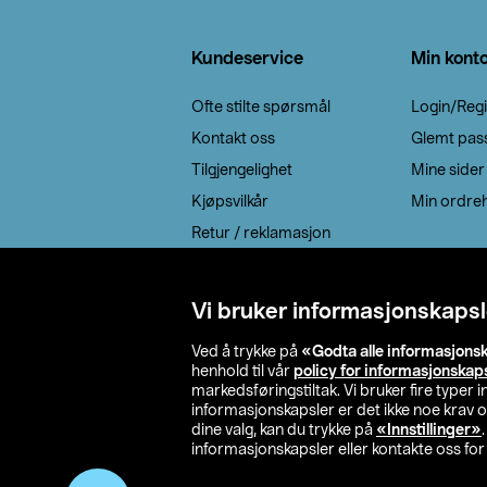
Bunntekst
Kundeservice
Min kont
Ofte stilte spørsmål
Login/Regi
Kontakt oss
Glemt pas
Tilgjengelighet
Mine sider
Kjøpsvilkår
Min ordreh
Retur / reklamasjon
EE-avfall
Cookie policy
Vi bruker informasjonskapsl
Leveringsalternativ
Ved å trykke på
«Godta alle informasjons
henhold til vår
policy for informasjonskap
markedsføringstiltak. Vi bruker fire typer
informasjonskapsler er det ikke noe krav 
dine valg, kan du trykke på
«Innstillinger»
informasjonskapsler eller kontakte oss for 
© 2026 Clas Oh