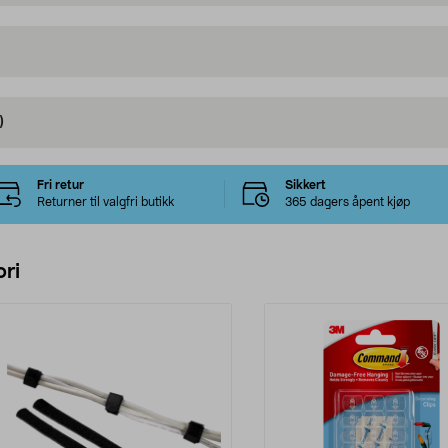
)
Fri retur
Sikkert
Returner til valgfri butikk
365 dagers åpent kjøp
ri