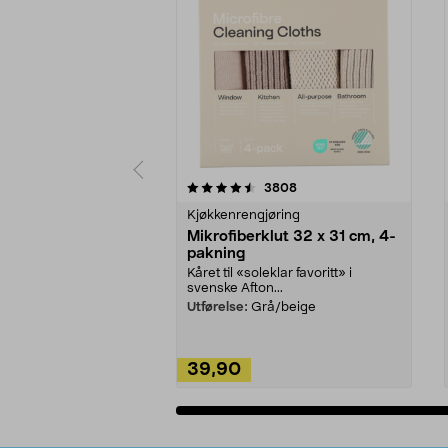
5av 5 stjerner
4.5av 5 stjerner
anmeldelser
3808
Kjøkkenrengjøring
Mikrofiberklut 32 x 31 cm, 4-
pakning
Kåret til «soleklar favoritt» i
svenske Afton...
Utførelse:
Grå/beige
39,90
Legg i handlekurv