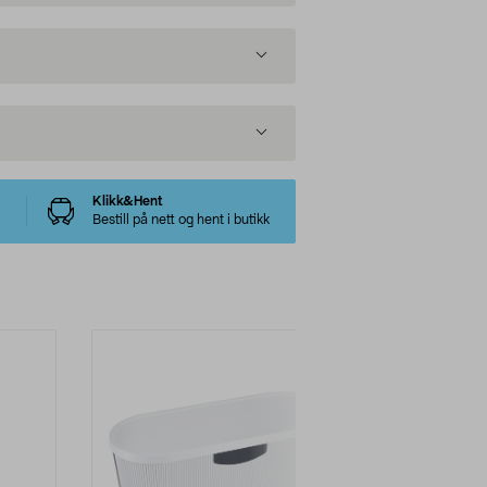
Klikk&Hent
Bestill på nett og hent i butikk