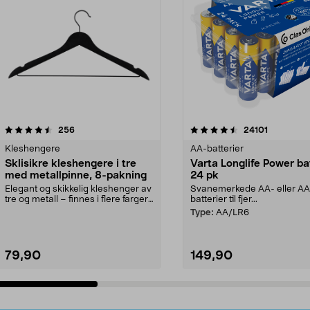
4.5av 5 stjerner
anmeldelser
4.5av 5 stjerner
anmeldels
256
24101
Kleshengere
AA-batterier
Sklisikre kleshengere i tre
Varta Longlife Power ba
med metallpinne, 8-pakning
24 pk
Elegant og skikkelig kleshenger av
Svanemerkede AA- eller A
tre og metall – finnes i flere farger.
batterier til fjer...
Kleshe...
Type:
AA/LR6
79,90
149,90
Legg i handlekurv
Legg i handlekurv