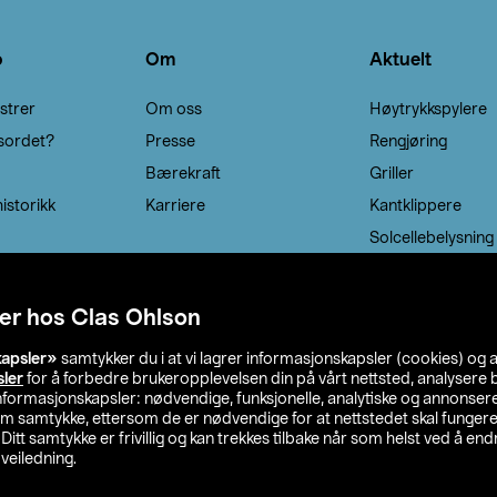
o
Om
Aktuelt
strer
Om oss
Høytrykkspylere
sordet?
Presse
Rengjøring
Bærekraft
Griller
istorikk
Karriere
Kantklippere
Solcellebelysning
er hos Clas Ohlson
kapsler»
samtykker du i at vi lagrer informasjonskapsler (cookies) og 
sler
for å forbedre brukeropplevelsen din på vårt nettsted, analysere b
 informasjonskapsler: nødvendige, funksjonelle, analytiske og annonse
om samtykke, ettersom de er nødvendige for at nettstedet skal fungere
. Ditt samtykke er frivillig og kan trekkes tilbake når som helst ved å endr
veiledning.
lson
Privacy statement
Medlemsvilkår
Kjøpsvilkår
F