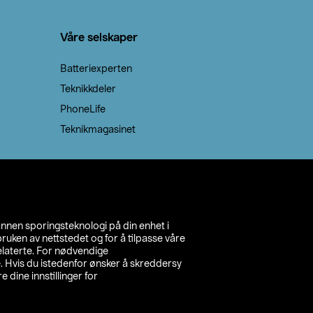
Våre selskaper
Batteriexperten
Teknikkdeler
PhoneLife
Teknikmagasinet
annen sporingsteknologi på din enhet i
ruken av nettstedet og for å tilpasse våre
relaterte. For nødvendige
. Hvis du istedenfor ønsker å skreddersy
e dine innstillinger for
inn din butikk