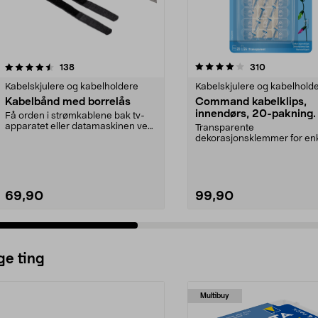
4.0 av 5 stjerner
anmeldelser
4.5 av 5 stjerner
anmeldelser
138
310
Kabelskjulere og kabelholdere
Kabelskjulere og kabelhold
Kabelbånd med borrelås
Command kabelklips,
innendørs, 20-pakning.
Få orden i strømkablene bak tv-
apparatet eller datamaskinen ved
Transparente
å bunte dem samm...
dekorasjonsklemmer for en
opphenging av pynt innendø
Heng opp...
69,90
99,90
ge ting
Multibuy