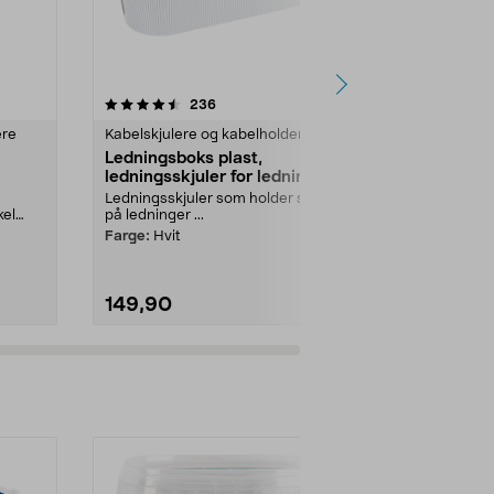
4.5 av 5 stjerner
anmeldelser
4.0
236
2
ere
Kabelskjulere og kabelholdere
Kabelskjulere
Ledningsboks plast,
Ledningsbok
ledningsskjuler for ledninger
ledningsskj
og grenuttak
og grenutt
Ledningsskjuler som holder styr
Ledningsskjul
kel
på ledninger ...
på ledninger ..
rs.
Farge:
Hvit
Farge:
Svart
149,90
149,90