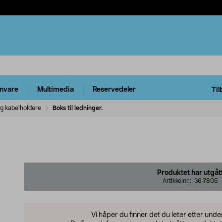
rnvare
Multimedia
Reservedeler
Til
og kabelholdere
Boks til ledninger.
Produktet har utgåt
Artikkelnr.:
36-7805
Vi håper du finner det du leter etter und