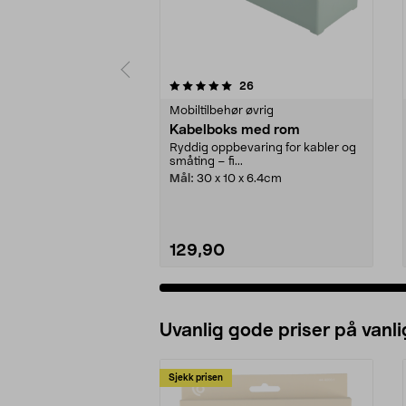
0 av 5 stjerner
4.5 av 5 stjerner
anmeldelser
26
Mobiltilbehør øvrig
Kabelboks med rom
Ryddig oppbevaring for kabler og
småting – fi...
Mål:
30 x 10 x 6.4cm
129,90
Uvanlig gode priser på vanli
Sjekk prisen