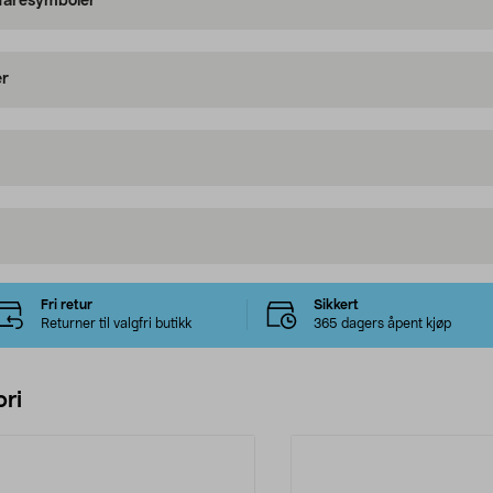
 faresymboler
er
Fri retur
Sikkert
Returner til valgfri butikk
365 dagers åpent kjøp
ri