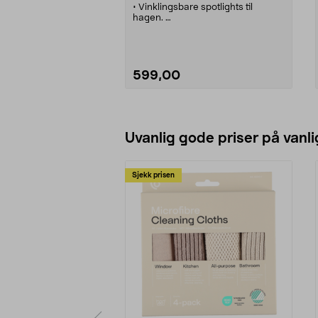
• Vinklingsbare spotlights til
hagen.
• Lyser opp busker, trær,
steinpartier, dammer etc.
• Monteres med jordspyd eller de
kan skrus fast.
• Komplett med transformator og
599,00
kabler.
• Høyde inkl. jordspyd 25 cm.
Legg i handlekurv
Uvanlig gode priser på vanli
Sjekk prisen