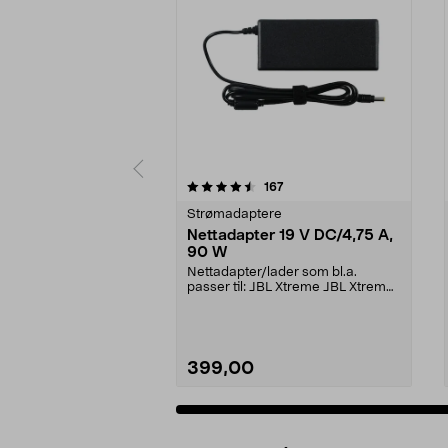
5 av 5 stjerner
4.5 av 5 stjerner
anmeldelser
167
Strømadaptere
Nettadapter 19 V DC/4,75 A,
90 W
Nettadapter/lader som bl.a.
passer til: JBL Xtreme JBL Xtreme
2JBL BoomboxJBL Bo...
399,00