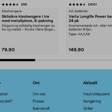
4.5av 5 stjerner
anmeldelser
4.5av 5 stjerner
anmeldels
256
24101
Kleshengere
AA-batterier
Sklisikre kleshengere i tre
Varta Longlife Power ba
med metallpinne, 8-pakning
24 pk
Elegant og skikkelig kleshenger av
Svanemerkede AA- eller A
tre og metall – finnes i flere farger.
batterier til fjer...
Kleshe...
Type:
AA/LR6
79,90
149,90
Legg i handlekurv
Legg i handlekurv
o
Om
Aktuelt
strer
Om oss
Høytrykkspylere
sordet?
Presse
Rengjøring
Bærekraft
Griller