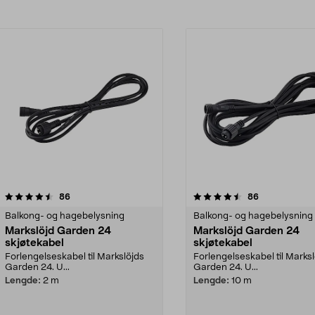
4.5av 5 stjerner
anmeldelser
4.5av 5 stjerner
anmeldelser
86
86
Balkong- og hagebelysning
Balkong- og hagebelysning
Markslöjd Garden 24
Markslöjd Garden 24
skjøtekabel
skjøtekabel
Forlengelseskabel til Markslöjds
Forlengelseskabel til Marks
Garden 24. U...
Garden 24. U...
Lengde:
2 m
Lengde:
10 m