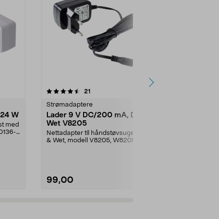
4.5 av 5 stjerner
anmeldelser
4.5
21
2
Strømadaptere
Strømadapte
/24 W
Lader 9 V DC/200 mA, Dry &
Strømadapt
Wet V8205
ist med
Strømadapte
0136-
140 cmm lang 
Nettadapter til håndstøvsuger Dry
til stikkontak...
& Wet, modell V8205, W8205_2.
99,00
139,90