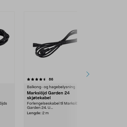
4.5av 5 stjerner
anmeldelser
4.5
86
8
Balkong- og hagebelysning
Balkong- og 
Markslöjd Garden 24
Markslöjd 
skjøtekabel
skjøtekabel
löjds
Forlengelseskabel til Markslöjds
Forlengelsesk
Garden 24. U...
Garden 24. U.
Lengde:
2 m
Lengde:
5 m