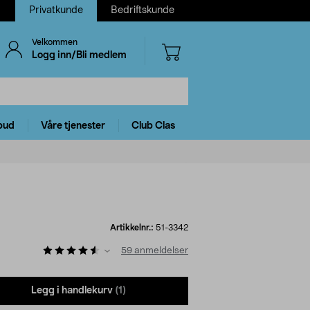
Privatkunde
Bedriftskunde
Velkommen
Logg inn/Bli medlem
bud
Våre tjenester
Club Clas
Artikkelnr.:
51-3342
59
anmeldelser
Legg i handlekurv
(1)