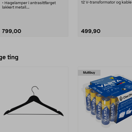
12 V-transformator og kabler
• Hagelamper i antrasittfarget
• LED-spotlights til monterin
lakkert metall.
gulv, trapper, terrassegulv e
• Enkel montering - stikkes ned i
• Leveres med 6 decklights.
bakken.
• Blir en fin og trivelig
• Komplett med transformator og
dekorasjonsbelysning.
kabler.
• IP44.
• Høyde over bakken 40 cm.
799,00
499,90
• IP44.
Legg i handlekurv
Legg i handlekurv
ge ting
Multibuy