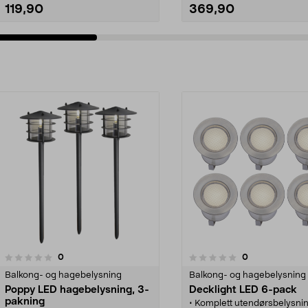
119,90
369,90
Legg i handlekurv
Legg i handlekurv
anmeldelser
anmeldelser
0
0
0.0 av 5 stjerner
Balkong- og hagebelysning
Balkong- og hagebelysning
Poppy LED hagebelysning, 3-
Decklight LED 6-pack
pakning
• Komplett utendørsbelysn