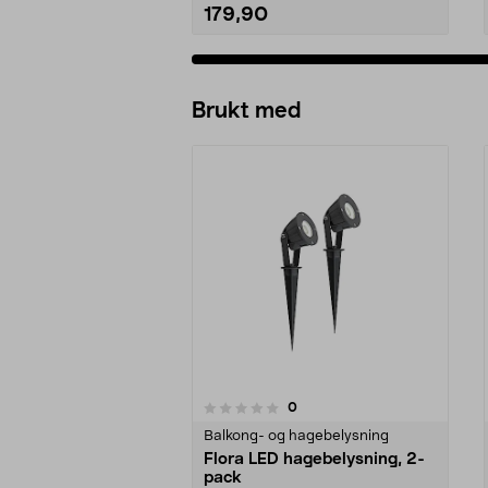
179,90
Legg i handlekurv
Brukt med
anmeldelser
0
0 av 5 stjerner
0.0 av 5 stjerner
Balkong- og hagebelysning
Flora LED hagebelysning, 2-
pack