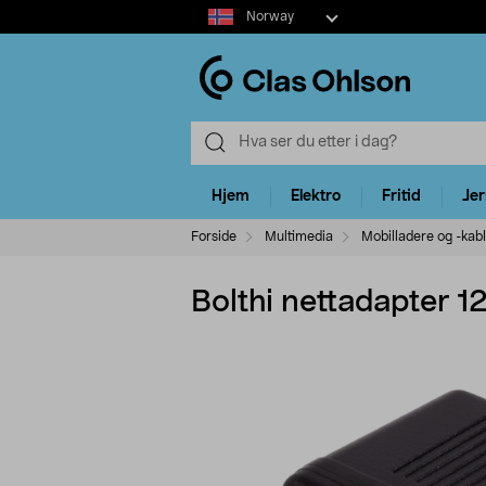
Select
Norway
market
Hjem
Elektro
Fritid
Je
Forside
Multimedia
Mobilladere og -kab
Bolthi nettadapter 