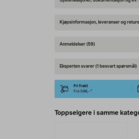
Spesifikasjoner, dokumentasjon og ev.
Kjøpsinformasjon, leveranser og retur
Anmeldelser
(59)
Eksperten svarer
(1 besvart spørsmål)
Fri frakt
Fra 599,–*
Toppselgere i samme katego