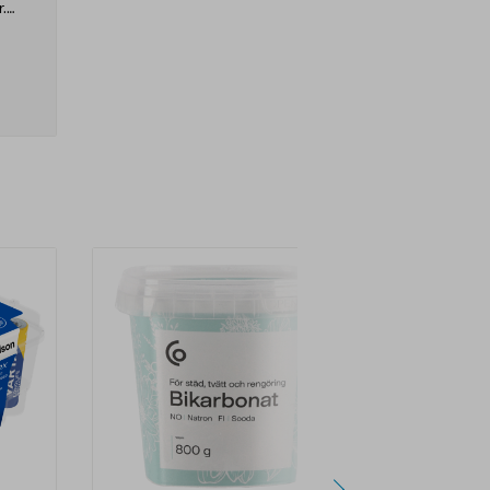
.
g i
tc.