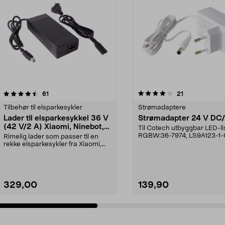
4.0 av 5 stjerner
anmeldelser
4.5 av 5 stjerner
anmeldelser
61
21
Tilbehør til elsparkesykler
Strømadaptere
Lader til elsparkesykkel 36 V
Strømadapter 24 V DC
(42 V/2 A) Xiaomi, Ninebot,
Til Cotech utbyggbar LED-l
E-Way mfl.
RGBW:36-7974, LS9A123-1-
Rimelig lader som passer til en
7975, LS9A123-2-0...
rekke elsparkesykler fra Xiaomi,
Ninebot og E-Wa...
329,00
139,90