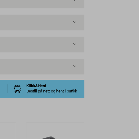
Klikk&Hent
Bestill på nett og hent i butikk