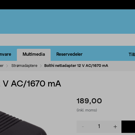
rnvare
Multimedia
Reservedeler
Til
ler
Strømadaptere
Bolthi nettadapter 12 V AC/1670 mA
12 V AC/1670 mA
189,00
(inkl. moms)
Product
quantity