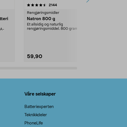
er
4.0av 5 stjerner
anmeldelser
4.5
2144
4
Rengjøringsmidler
Levende lys
tteri
Natron 800 g
Telys steari
prosent ste
Et allsidig og naturlig
rengjøringsmiddel. 800 gram
AA-
100 % stearin
natron – til rengjøring både...
råvarer. Produ
brenner med e
59,90
69,90
Legg i handlekurv
Legg 
Våre selskaper
Batteriexperten
Teknikkdeler
PhoneLife