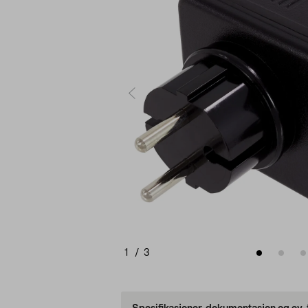
1
/
3