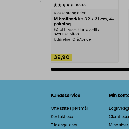
5av 5 stjerner
4.5av 5 stjerner
anmeldelser
3808
Kjøkkenrengjøring
Mikrofiberklut 32 x 31 cm, 4-
pakning
Kåret til «soleklar favoritt» i
svenske Afton...
Utførelse:
Grå/beige
39,90
Legg i handlekurv
Bunntekst
Kundeservice
Min kont
Ofte stilte spørsmål
Login/Regi
Kontakt oss
Glemt pas
Tilgjengelighet
Mine sider