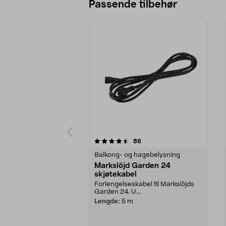
Passende tilbehør
5av 5 stjerner
4.5av 5 stjerner
anmeldelser
86
Balkong- og hagebelysning
Markslöjd Garden 24
skjøtekabel
Forlengelseskabel til Markslöjds
Garden 24. U...
Lengde:
5 m