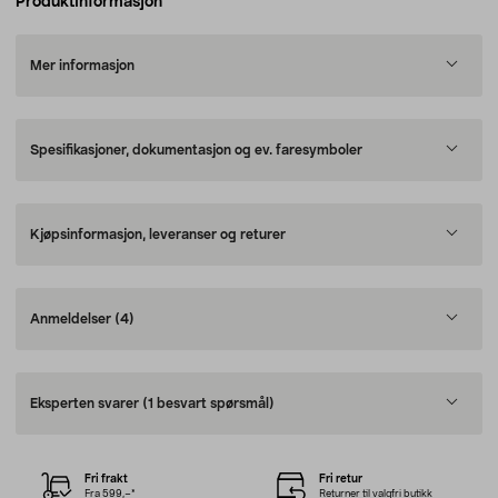
Produktinformasjon
Mer informasjon
Spesifikasjoner, dokumentasjon og ev. faresymboler
Kjøpsinformasjon, leveranser og returer
Anmeldelser
(4)
Eksperten svarer
(1 besvart spørsmål)
Fri frakt
Fri retur
Fra 599,–*
Returner til valgfri butikk