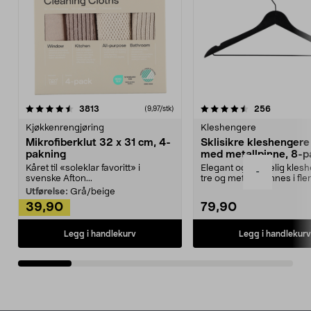
4.5av 5 stjerner
anmeldelser
4.5av 5 stjerner
anmeldels
3813
256
(9,97/stk)
Kjøkkenrengjøring
Kleshengere
Mikrofiberklut 32 x 31 cm, 4-
Sklisikre kleshengere 
pakning
med metallpinne, 8-p
Kåret til «soleklar favoritt» i
Elegant og skikkelig kles
-
svenske Afton...
tre og metall – finnes i fle
Kleshe...
Utførelse:
Grå/beige
39,90
79,90
Legg i handlekurv
Legg i handlekurv