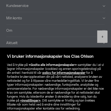
Bunntekst
Kundeservice
Min konto
Om
Product
+
quantity
Aktuelt
Våre selskaper
Vi bruker informasjonskapsler hos Clas Ohlson
Ved å trykke på
«Godta alle informasjonskapsler»
samtykker du i at vi
Finn din butikk
lagrer informasjonskapsler (cookies) og annen sporingsteknologi på
din enhet i henhold til vår
policy for informasjonskapsler
for å
forbedre brukeropplevelsen din på vårt nettsted, analysere bruken av
SE
NO
FI
nettstedet og for å tilpasse våre markedsføringstiltak. Vi bruker fire
typer informasjonskapsler: nødvendige, funksjonelle, analytiske og
annonserelaterte. For nødvendige informasjonskapsler er det ikke noe
krav om samtykke, ettersom de er nødvendige for at nettstedet skal
fungere. Hvis du istedenfor ønsker å skreddersy dine valg, kan du
trykke på
«Innstillinger»
. Ditt samtykke er frivillig og kan trekkes
tilbake når som helst ved å endre dine innstillinger for
informasjonskapsler eller kontakte oss for veiledning.