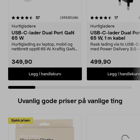
4.5 av 5 stjerner
anmeldelser
4.5 av 5 stjerner
anmeldelser
57
17
(349,90/stk)
Hurtigladere
Hurtigladere
USB-C-lader Dual Port GaN
USB-C-lader Dual Po
65 W
65 W, 1 m kabel
Hurtiglading av laptop, mobil og
Rask lading via to USB-C
nettbrett opptil 65 W. Kraftig GaN-
med Power Delivery 3.0 –
vegglader me...
smarttelefoner, lap...
349,90
499,90
Legg i handlekurv
Legg i handlekurv
Uvanlig gode priser på vanlige ting
Sjekk prisen