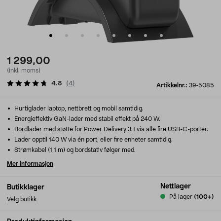
1 299,00
(inkl. moms)
4.8
(
4
)
Artikkelnr.:
39-5085
Hurtiglader laptop, nettbrett og mobil samtidig.
Energieffektiv GaN-lader med stabil effekt på 240 W.
Bordlader med støtte for Power Delivery 3.1 via alle fire USB-C-porter.
Lader opptil 140 W via én port, eller fire enheter samtidig.
Strømkabel (1,1 m) og bordstativ følger med.
Mer informasjon
Nettlager
Butikklager
På lager
(100+)
Velg butikk