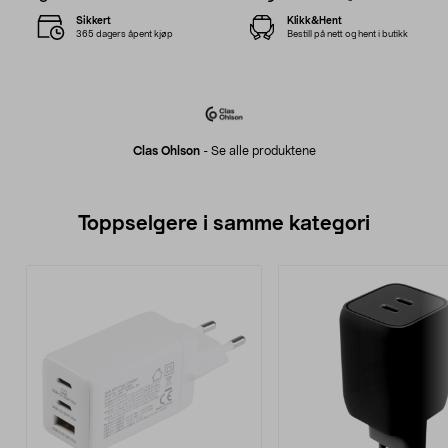
Sikkert
Klikk&Hent
365 dagers åpent kjøp
Bestill på nett og hent i butikk
Clas Ohlson
-
Se alle produktene
Toppselgere i samme kategori