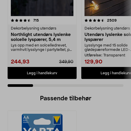
4.5 av 5 stjerner
anmeldelser
4.5 av 5 stjerner
anmelde
715
2509
Dekorbelysning utendørs
Dekorbelysning utendørs
Northlight utendørs lyslenke
Utendørs lyslenke sol
solcelle lyspærer, 5,4 m
lyspærer
Lys opp med en solcelledrevet,
Lysslynge med 15 solide
varmhvit lysslynge i partyteltet, på
glødepæreformede LED-..
balkongen el...
Utførelse:
Transparent
244,93
129,90
349,90
Legg i handlekurv
Legg i handlekurv
Passende tilbehør