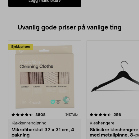
Legg i handlekurv
Uvanlig gode priser på vanlige ting
Sjekk prisen
4.5av 5 stjerner
anmeldelser
4.5av 5 stjerner
anmeldels
3808
256
(9,97/stk)
Kjøkkenrengjøring
Kleshengere
Mikrofiberklut 32 x 31 cm, 4-
Sklisikre kleshengere 
pakning
med metallpinne, 8-p