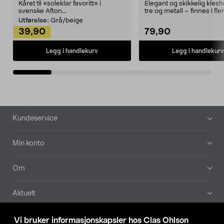
Kåret til «soleklar favoritt» i
Elegant og skikkelig kles
svenske Afton...
tre og metall – finnes i fle
Kleshe...
Utførelse:
Grå/beige
39,90
79,90
Legg i handlekurv
Legg i handlekurv
Bunntekst
Kundeservice
Min konto
Om
Aktuelt
Våre selskaper
Vi bruker informasjonskapsler hos Clas Ohlson