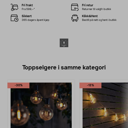
Fri frakt
Fri retur
Fra 599,–*
Returner til valgfri butikk
Sikkert
Klikk&Hent
365 dagers åpent kjøp
Bestill på nett og hent i butikk
Toppselgere i samme kategori
-30%
-13%