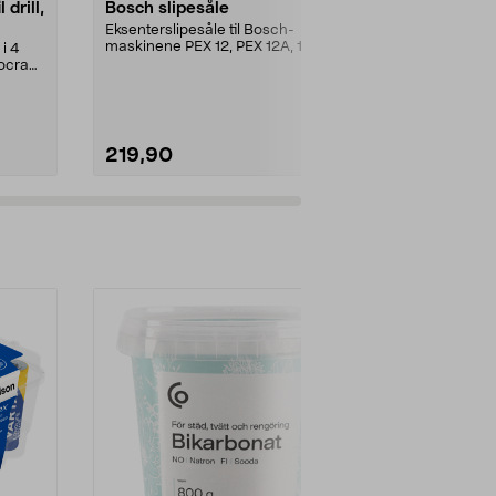
 drill,
Bosch slipesåle
Bosch slipe
Eksenterslipesåle til Bosch-
Eksenterslipe
maskinene PEX 12, PEX 12A, 125
300, PEX 400
i 4
PEX, PEX 400 A og PEX...
ocraft
219,90
269,90