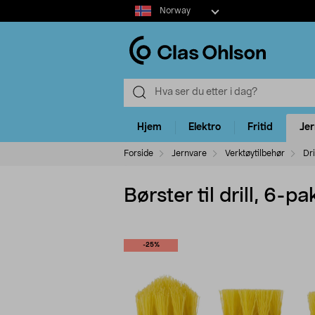
Select
Norway
market
Hjem
Elektro
Fritid
Je
Forside
Jernvare
Verktøytilbehør
Dri
Børster til drill, 6-p
-25%