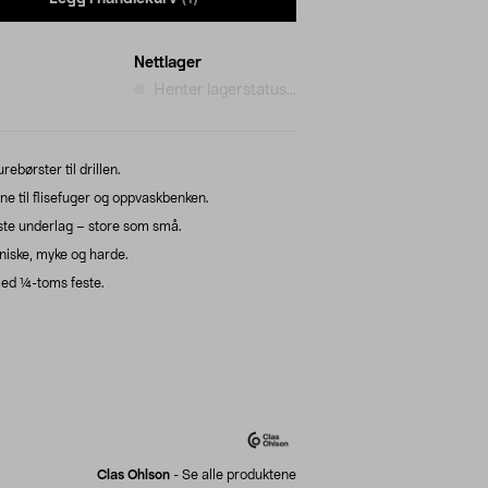
Nettlager
Henter lagerstatus...
rebørster til drillen.
ene til flisefuger og oppvaskbenken.
este underlag – store som små.
niske, myke og harde.
med ¼-toms feste.
Clas Ohlson
-
Se alle produktene