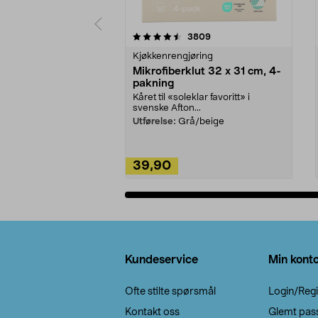
5av 5 stjerner
4.5av 5 stjerner
anmeldelser
3809
Kjøkkenrengjøring
Mikrofiberklut 32 x 31 cm, 4-
pakning
Kåret til «soleklar favoritt» i
svenske Afton...
Utførelse:
Grå/beige
39,90
Legg i handlekurv
Bunntekst
Kundeservice
Min kont
Ofte stilte spørsmål
Login/Regi
Kontakt oss
Glemt pas