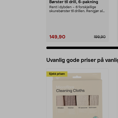
Børster til drill, 6-pakning
Rent i dybden – 6 forskjellige
skurebørster til drillen. Rengjør alt
fra grillen...
149,90
199,90
Uvanlig gode priser på vanli
Sjekk prisen