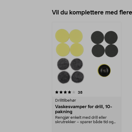
Vil du komplettere med fler
0av 5 stjerner
anmeldelser
38
Drilltilbehør
Vaskesvamper for drill, 10-
pakning
Rengjør enkelt med drill eller
skrutrekker – sparer både tid og
krefter. Effekti...