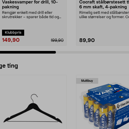
Vaskesvamper for drill, 10-
Cocraft stålbørstesett til
pakning
6 mm skaft, 4-pakning
Rengjør enkelt med drill eller
Rimelig sett med stålbørster 
skrutrekker – sparer både tid og
ulike størrelser og former. C
krefter. Effekti...
stålbørstes...
Klubbpris
149,90
89,90
199,90
ge ting
Multibuy