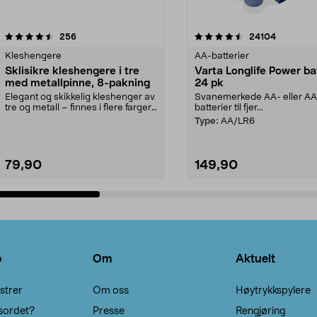
4.5av 5 stjerner
anmeldelser
4.5av 5 stjerner
anmeldels
256
24104
Kleshengere
AA-batterier
Sklisikre kleshengere i tre
Varta Longlife Power ba
med metallpinne, 8-pakning
24 pk
Elegant og skikkelig kleshenger av
Svanemerkede AA- eller A
tre og metall – finnes i flere farger.
batterier til fjer...
Kleshe...
Type:
AA/LR6
79,90
149,90
Legg i handlekurv
Legg i handlekurv
o
Om
Aktuelt
strer
Om oss
Høytrykkspylere
sordet?
Presse
Rengjøring