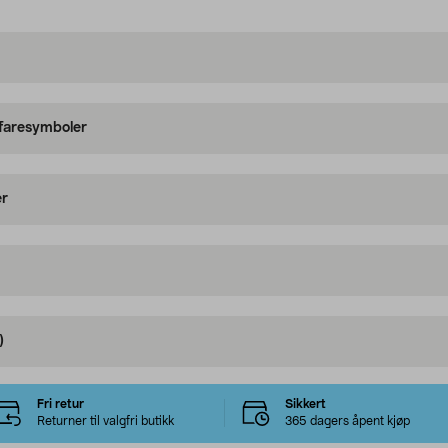
 faresymboler
er
)
Fri retur
Sikkert
Returner til valgfri butikk
365 dagers åpent kjøp