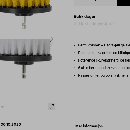
quantity
Butikklager
Henter lagerstatus...
Rent i dybden – 6 forskjellige sku
Rengjør alt fra grillen og bilfelg
Roterende skurebørste til de fl
6 ulike børstehoder: runde og ko
Passer driller og bormaskiner 
d
06.10.2026
Mer informasjon