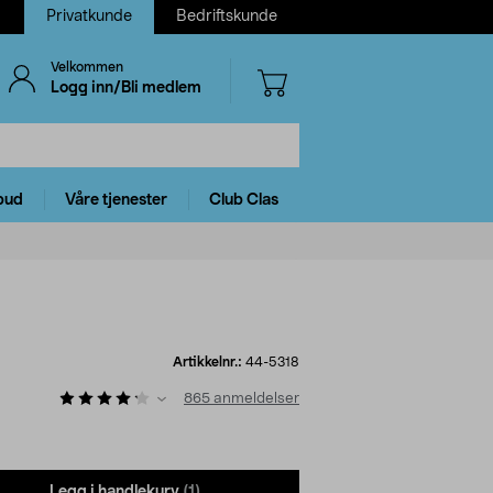
Privatkunde
Bedriftskunde
Velkommen
Logg inn/Bli medlem
bud
Våre tjenester
Club Clas
Artikkelnr.:
44-5318
865
anmeldelser
Legg i handlekurv
(1)