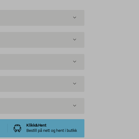
Klikk&Hent
Bestill på nett og hent i butikk