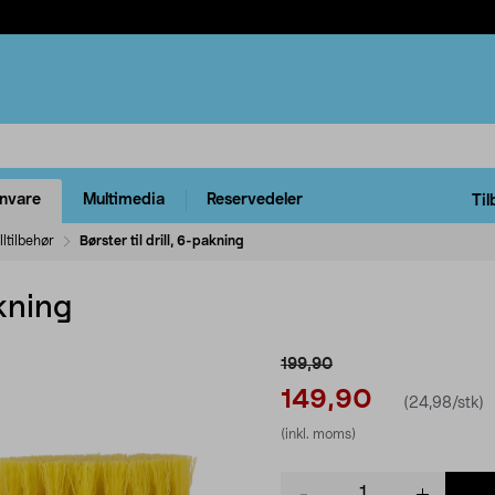
rnvare
Multimedia
Reservedeler
Til
lltilbehør
Børster til drill, 6-pakning
akning
199,90
149,90
(24,98/stk)
(inkl. moms)
Product