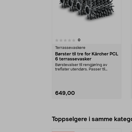
5.0av 5 stjerner
anmeldelser
0
0 av 5 stjerner
Terrassevaskere
Børster til tre for Kärcher PCL
6 terrassevasker
Børstevalser til rengjøring av
treflater utendørs. Passer til
Kärcher PCL 6 terr...
649,00
Legg i handlekurv
Toppselgere i samme katego