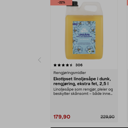
-22%
5 av 5 stjerner
4.5 av 5 stjerner
anmeldelser
306
Rengjøringsmidler
Ekotipset linoljesåpe i dunk,
rengjøring, ekstra fet, 2,5 l
Linoljesåpe som rengjør, pleier og
beskytter skånsomt – både inne
og ute. Ekstra...
179,90
229,90