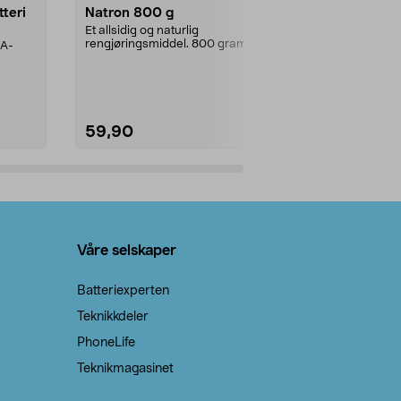
tteri
Natron 800 g
Telys steari
prosent ste
Et allsidig og naturlig
rengjøringsmiddel. 800 gram
AA-
100 % stearin
natron – til rengjøring både...
råvarer. Produ
brenner med e
59,90
69,90
Legg i handlekurv
Legg 
Våre selskaper
Batteriexperten
Teknikkdeler
PhoneLife
Teknikmagasinet