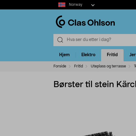
Select
Norway
market
Hjem
Elektro
Fritid
Je
Forside
Fritid
Uteplass og terrasse
T
Børster til stein Kä