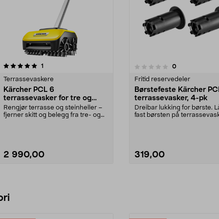
anmeldelser
1
anmeldelser
0
0.0 av 5 stjerner
Terrassevaskere
Fritid reservedeler
Kärcher PCL 6
Børstefeste Kärcher PC
terrassevasker for tre og
terrassevasker, 4-pk
stein
Rengjør terrasse og steinheller –
Dreibar lukking for børste. 
fjerner skitt og belegg fra tre- og
fast børsten på terrassevas
steinoverf...
Passer til T...
2 990,00
319,00
Legg i handlekurv
Legg i handlekurv
ri