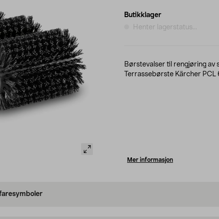
Butikklager
Henter lagerstatus...
Børstevalser til rengjøring av 
Terrassebørste Kärcher PCL 6
Mer informasjon
 faresymboler