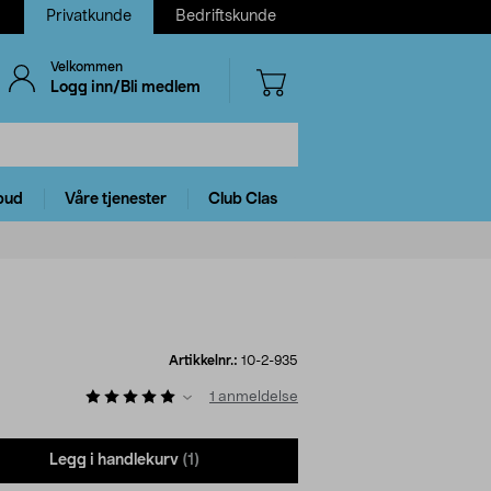
Privatkunde
Bedriftskunde
Velkommen
Logg inn/Bli medlem
bud
Våre tjenester
Club Clas
Artikkelnr.:
10-2-935
1
anmeldelse
Legg i handlekurv
(1)