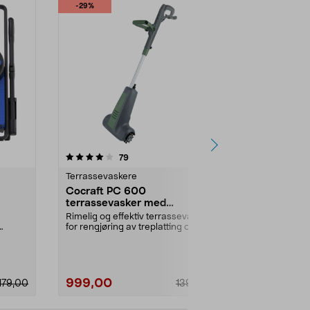
-29%
4.5 av 5 stjerner
anmeldelser
4.0
79
8
Terrassevaskere
Terrassevask
Cocraft PC 600
Kärcher PC
terrassevasker med
terrassevas
roterende børster, elektrisk
elektrisk
Rimelig og effektiv terrassevasker
Elektrisk ter
for rengjøring av treplatting og
roterende børs
..
komposittpla...
å rengjøre tre
999,00
2799,00
179,00
1399,00