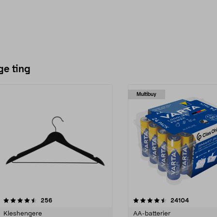
ge ting
Multibuy
4.5av 5 stjerner
anmeldelser
4.5av 5 stjerner
anmeldels
256
24104
Kleshengere
AA-batterier