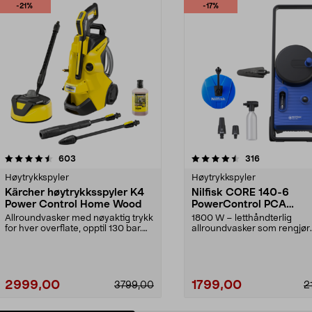
-21%
-17%
4.5 av 5 stjerner
anmeldelser
4.0 av 5 stjerner
anmeldelser
603
316
Høytrykkspyler
Høytrykkspyler
Kärcher høytrykksspyler K4
Nilfisk CORE 140-6
Power Control Home Wood
PowerControl PCA
høytrykkspyler
Allroundvasker med nøyaktig trykk
1800 W – letthåndterlig
for hver overflate, opptil 130 bar.
allroundvasker som rengjør
Kärcher K4...
effektivt med bare vann. Nilf.
2999,00
1799,00
3799,00
2