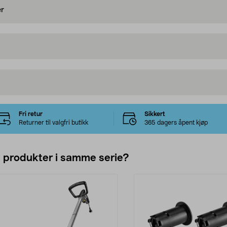
er
Fri retur
Sikkert
Returner til valgfri butikk
365 dagers åpent kjøp
e produkter i samme serie?