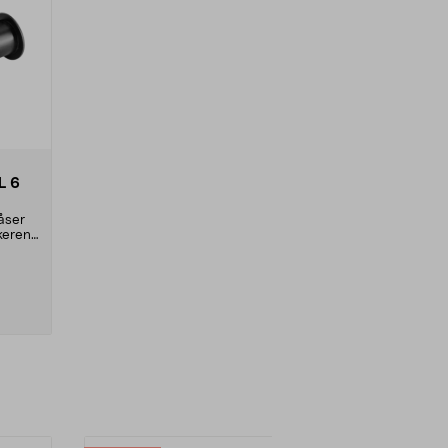
L 6
Låser
keren.