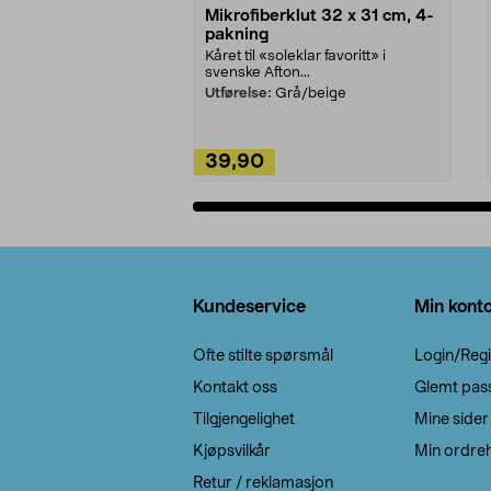
Mikrofiberklut 32 x 31 cm, 4-
pakning
Kåret til «soleklar favoritt» i
svenske Afton...
Utførelse:
Grå/beige
39,90
Legg i handlekurv
Bunntekst
Kundeservice
Min kont
Ofte stilte spørsmål
Login/Regi
Kontakt oss
Glemt pas
Tilgjengelighet
Mine sider
Kjøpsvilkår
Min ordreh
Retur / reklamasjon