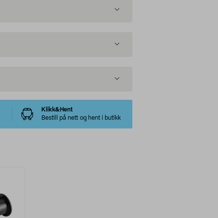
Klikk&Hent
Bestill på nett og hent i butikk