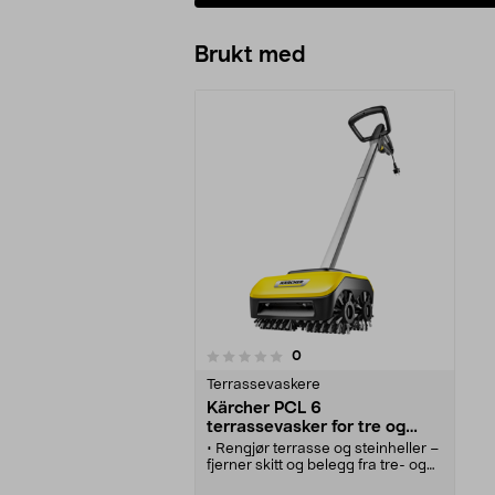
Brukt med
anmeldelser
0
0 av 5 stjerner
Terrassevaskere
Kärcher PCL 6
terrassevasker for tre og
stein
• Rengjør terrasse og steinheller –
fjerner skitt og belegg fra tre- og
steinoverflater.