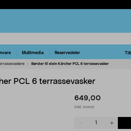
rnvare
Multimedia
Reservedeler
Til
errassevaskere
Børster til stein Kärcher PCL 6 terrassevasker
rcher PCL 6 terrassevasker
649,00
(inkl. moms)
Product
quantity