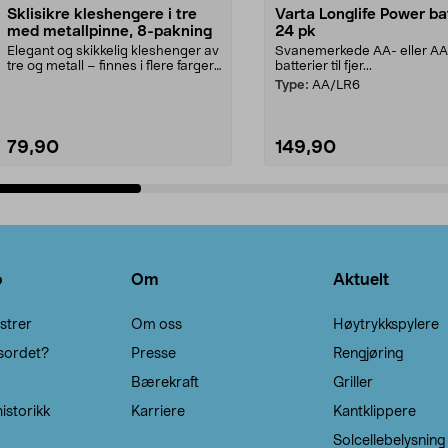
Sklisikre kleshengere i tre
Varta Longlife Power ba
med metallpinne, 8-pakning
24 pk
Elegant og skikkelig kleshenger av
Svanemerkede AA- eller A
tre og metall – finnes i flere farger.
batterier til fjer...
Kleshe...
Type:
AA/LR6
79,90
149,90
Legg i handlekurv
Legg i handlekurv
o
Om
Aktuelt
strer
Om oss
Høytrykkspylere
sordet?
Presse
Rengjøring
Bærekraft
Griller
istorikk
Karriere
Kantklippere
Solcellebelysning