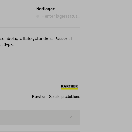
Nettlager
Henter lagerstatus...
steinbelagte flater, utendørs. Passer til
. 4-pk.
Kärcher
-
Se alle produktene