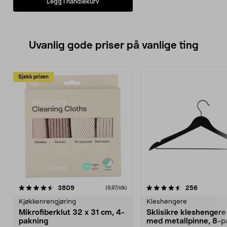
Legg i handlekurv
• Kärcher PCL 4 rengjør uten bruk
av mer vann enn høyest
nødvendig.
• Kjøp børster for steinheller i
tillegg.
Uvanlig gode priser på vanlige ting
Sjekk prisen
4.5av 5 stjerner
anmeldelser
4.5av 5 stjerner
anmeldels
3809
256
(9,97/stk)
Kjøkkenrengjøring
Kleshengere
Mikrofiberklut 32 x 31 cm, 4-
Sklisikre kleshengere 
pakning
med metallpinne, 8-p