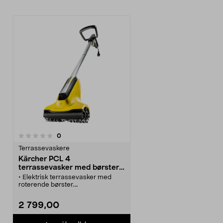
anmeldelser
0
Terrassevaskere
Kärcher PCL 4
terrassevasker med børster,
elektrisk
• Elektrisk terrassevasker med
roterende børster.
• Gjør det enkelt å rengjøre
trehellene dine.
2 799,00
• Koble terrassebørsten til
hageslangen og start
rengjøringen.