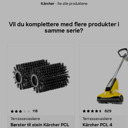
Kärcher
-
Se alle produktene
Vil du komplettere med flere produkter i
samme serie?
4.5av 5 stjerner
anmeldelser
4.5av 5 stjerner
anmeldels
118
829
Terrassevaskere
Terrassevaskere
Børster til stein Kärcher PCL
Kärcher PCL 4