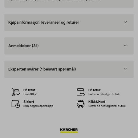
Kjøpsinformasjon, leveranser og returer
Anmeldelser
(31)
Eksperten svarer
(1 besvart spørsmål)
Fri frakt
Fri retur
Fra 599,–*
Returner til valgfri butikk
Sikkert
Klikk&Hent
365 dagers åpent kjøp
Bestill på nett og hent i butikk