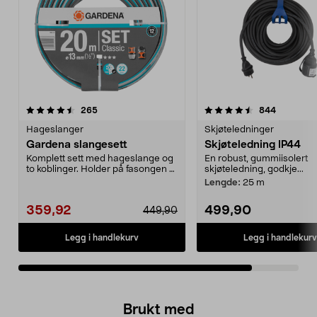
4.5av 5 stjerner
anmeldelser
anmeldels
265
844
Hageslanger
Skjøteledninger
Gardena slangesett
Skjøteledning IP44
Komplett sett med hageslange og
En robust, gummiisolert
to koblinger. Holder på fasongen -
skjøteledning, godkje...
ingen knekker...
Lengde:
25 m
359,92
499,90
449,90
Legg i handlekurv
Legg i handlekurv
Brukt med