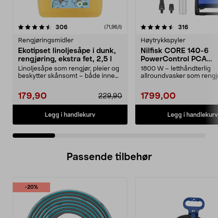
4.5 av 5 stjerner
anmeldelser
4.5 av 5 stjerner
anmeldels
306
316
(71,96/l)
Rengjøringsmidler
Høytrykkspyler
Ekotipset linoljesåpe i dunk,
Nilfisk CORE 140-6
rengjøring, ekstra fet, 2,5 l
PowerControl PCA
høytrykkspyler
Linoljesåpe som rengjør, pleier og
1800 W – letthåndterlig
beskytter skånsomt – både inne
allroundvasker som rengj
og ute. Ekstra...
effektivt med bare vann. Nil
179,90
1799,00
229,90
Legg i handlekurv
Legg i handlekurv
Passende tilbehør
-20%