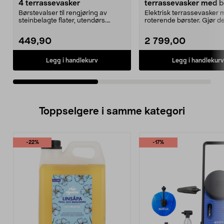
4 terrassevasker
terrassevasker med bø
elektrisk
Børstevalser til rengjøring av
Elektrisk terrassevasker
steinbelagte flater, utendørs.
roterende børster. Gjør de
Passer til Terrass...
å rengjøre trehe...
449,90
2 799,00
Legg i handlekurv
Legg i handlekurv
Toppselgere i samme kategori
-22%
-17%