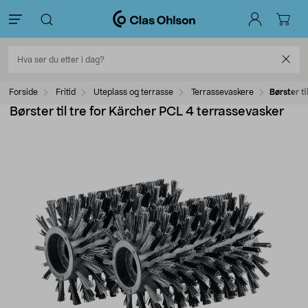
Forside
Fritid
Uteplass og terrasse
Terrassevaskere
Børster t
Børster til tre for Kärcher PCL 4 terrassevasker