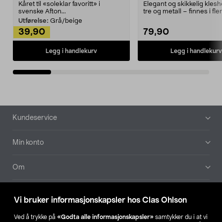
Kåret til «soleklar favoritt» i
Elegant og skikkelig kles
svenske Afton...
tre og metall – finnes i fle
Kleshe...
Utførelse:
Grå/beige
39,90
79,90
Legg i handlekurv
Legg i handlekurv
Bunntekst
Kundeservice
Min konto
Om
Aktuelt
Vi bruker informasjonskapsler hos Clas Ohlson
Våre selskaper
Ved å trykke på
«Godta alle informasjonskapsler»
samtykker du i at vi