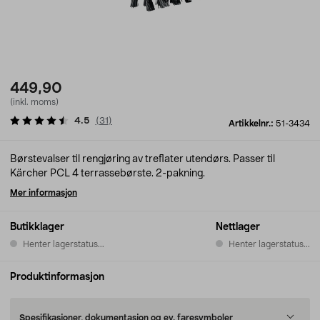
449,90
(inkl. moms)
4.5
(
31
)
Artikkelnr.:
51-3434
Børstevalser til rengjøring av treflater utendørs. Passer til
Kärcher PCL 4 terrassebørste. 2-pakning.
Mer informasjon
Butikklager
Nettlager
Henter lagerstatus...
Henter lagerstatus...
Produktinformasjon
Spesifikasjoner, dokumentasjon og ev. faresymboler