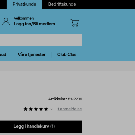
Privatkunde
Bedriftskunde
Velkommen
Logg inn/Bli medlem
bud
Våre tjenester
Club Clas
Artikkelnr.:
51-2236
1
anmeldelse
Legg i handlekurv
(1)