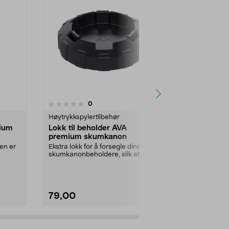
4.5 av 5 stjerner
5.0
1
anmeldelser
0
Høytrykkspylertilbehør
Høytrykkspyle
mium
Lokk til beholder AVA
Spylehåndt
premium skumkanon
AVA
en er
Ekstra lokk for å forsegle dine AVA
Pistolhåndtak 
skumkanonbeholdere, slik at du
høytrykkspyle
kan oppbevare...
AVA-modeller 
79,00
449,00