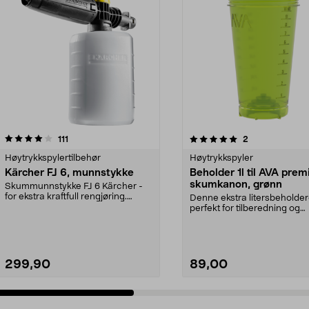
5.0 av 5 stjerner
anmeldelser
anmeldelser
111
2
0.0 av 5 stjerner
Høytrykkspylertilbehør
Høytrykkspyler
Kärcher FJ 6, munnstykke
Beholder 1l til AVA pre
skumkanon, grønn
Skummunnstykke FJ 6 Kärcher -
for ekstra kraftfull rengjøring.
Denne ekstra litersbeholder
Perfekt til kjøre...
perfekt for tilberedning og
oppbevaring av fors...
299,90
89,00