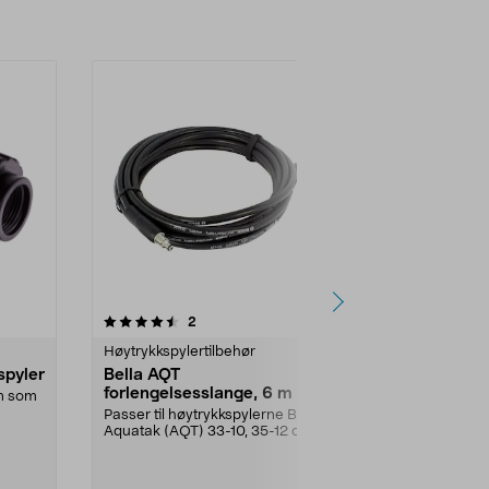
4.5av 5 stjerner
anmeldelser
4.5
2
9
Høytrykkspylertilbehør
Fritid reserve
spyler
Bella AQT
Vannfilter 
forlengelsesslange, 6 m
nn som
Filter for i
monteres me
Passer til høytrykkspylerne Bosch
selges
koblinger/hur
Aquatak (AQT) 33-10, 35-12 og 37-
s...
13 m.fl.