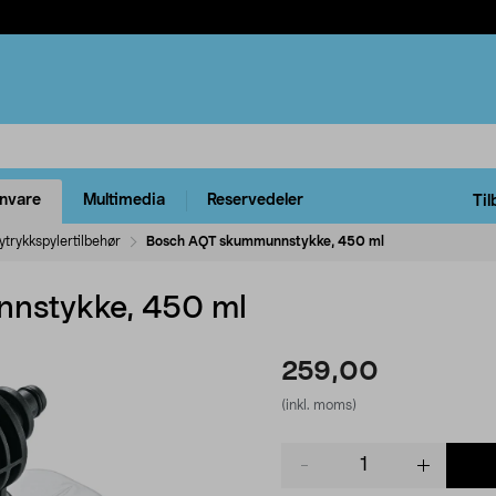
rnvare
Multimedia
Reservedeler
Til
ytrykkspylertilbehør
Bosch AQT skummunnstykke, 450 ml
nstykke, 450 ml
259,00
(inkl. moms)
Product
quantity