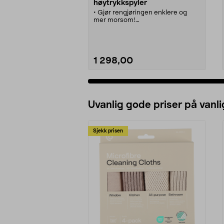
høytrykkspyler
• Gjør rengjøringen enklere og
mer morsom!
• Hendig og sammenleggbar
kompakt høytrykksvasker til bilen,
hagemøblene etc.
• Innebygd tank for vaskemiddel.
• Hurtigkobling som gjør den enkel
1 298,00
å bruke.
• Stabile hjul og innebygd feste for
tilbehør.
Se varianter
Uvanlig gode priser på vanli
Sjekk prisen