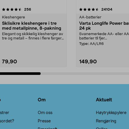
4.5av 5 stjerner
anmeldelser
4.5av 5 stjerner
anmeldels
256
24104
Kleshengere
AA-batterier
Sklisikre kleshengere i tre
Varta Longlife Power ba
med metallpinne, 8-pakning
24 pk
Elegant og skikkelig kleshenger av
Svanemerkede AA- eller A
tre og metall – finnes i flere farger.
batterier til fjer...
Kleshe...
Type:
AA/LR6
79,90
149,90
Legg i handlekurv
Legg i handlekurv
o
Om
Aktuelt
strer
Om oss
Høytrykkspylere
sordet?
Presse
Rengjøring