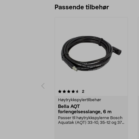
Passende tilbehør
5av 5 stjerner
4.5av 5 stjerner
anmeldelser
2
Høytrykkspylertilbehør
Bella AQT
forlengelsesslange, 6 m
Passer til høytrykkspylerne Bosch
Aquatak (AQT) 33-10, 35-12 og 37-
13 m.fl.