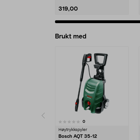
319,00
Legg i handlekurv
Brukt med
anmeldelser
0
0 av 5 stjerner
0.0 av 5 stjerner
Høytrykkspyler
Bosch AQT 35-12