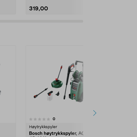
319,00
149,00
Legg i handlekurv
Legg 
anmeldelser
0
Høytrykkspyler
Bosch høytrykkspyler, AQT