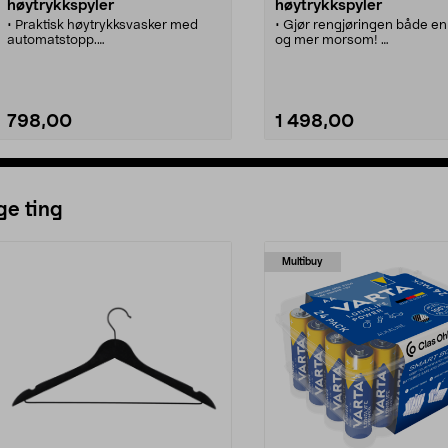
høytrykkspyler
høytrykkspyler
• Praktisk høytrykksvasker med
• Gjør rengjøringen både en
automatstopp.
og mer morsom!
• Lav vekt og kompakt design -
• Hendig, kompakt vasker til
plassbesparende ved lagring.
rengjøring av biler, hagemø
• Vaskemiddeldosering.
m.m.
• Med terrassevasken Patio
Cleaner Deluxe blir trehelle
798,00
1 498,00
skinnende rene.
• Innebygd tank til vaskemid
• Hurtigkoblingene gjør at d
lett å bruke.
Se varianter
Se varianter
ge ting
Multibuy