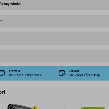
 faresymboler
er
Fri retur
Sikkert
Returner til valgfri butikk
365 dagers åpent kjøp
ri