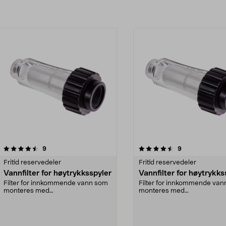
4.5av 5 stjerner
anmeldelser
4.5av 5 stjerner
anmeldelser
9
9
Fritid reservedeler
Fritid reservedeler
Vannfilter for høytrykksspyler
Vannfilter for høytrykks
Filter for innkommende vann som
Filter for innkommende va
monteres med
monteres med
koblinger/hurtigkoblinger (selges
koblinger/hurtigkoblinger (
s...
s...