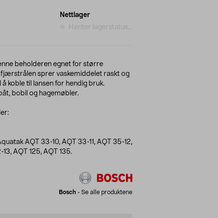
Nettlager
Henter lagerstatus...
enne beholderen egnet for større
fjærstrålen sprer vaskemiddelet raskt og
l å koble til lansen for hendig bruk.
 båt, bobil og hagemøbler.
er:
uatak AQT 33-10, AQT 33-11, AQT 35-12,
-13, AQT 125, AQT 135.
Bosch
-
Se alle produktene