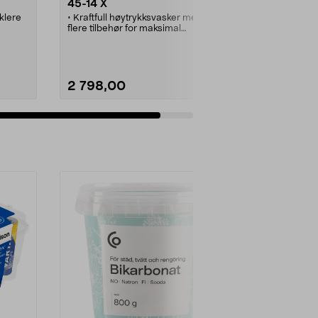
45-14 X
klere
• Kraftfull høytrykksvasker med
flere tilbehør for maksimal
rengjøringseffekt.
bler
• Automatstoppsystem.
• Innebygd slangetrommel og
plass for tilbehør.
ne
• Store, grove hjul og
2 798,00
teleskophåndtak - enkel å
delet.
håndtere.
en er
Se varianter