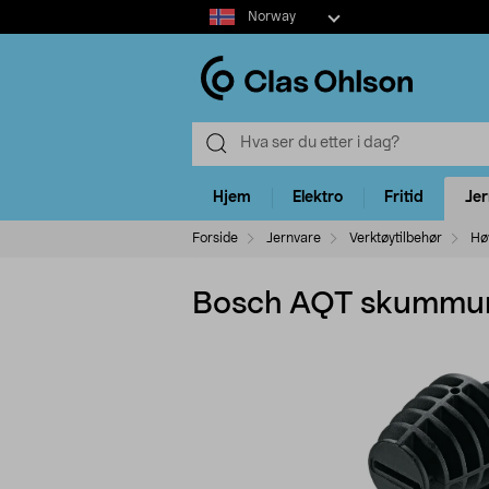
Select
Norway
market
Hjem
Elektro
Fritid
Je
Forside
Jernvare
Verktøytilbehør
Hø
Bosch AQT skummun