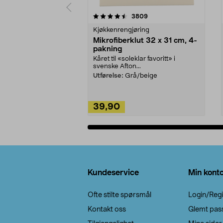
5av 5 stjerner
4.5av 5 stjerner
anmeldelser
3809
Kjøkkenrengjøring
Mikrofiberklut 32 x 31 cm, 4-
pakning
Kåret til «soleklar favoritt» i
svenske Afton...
Utførelse:
Grå/beige
39,90
Legg i handlekurv
Bunntekst
Kundeservice
Min kont
Ofte stilte spørsmål
Login/Regi
Kontakt oss
Glemt pas