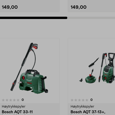
149,00
149,00
Legg i handlekurv
Legg i handlekurv
anmeldelser
anmeldelser
0
0
0.0 av 5 stjerner
0.0 av 5 stjerner
Høytrykkspyler
Høytrykkspyler
Bosch AQT 33-11
Bosch AQT 37-13+,