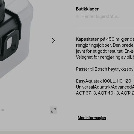
Butikklager
Henter lagerstatus...
Kapasiteten på 450 ml gjør d
rengjøringsjobber. Den brede 
jevnt for et godt resultat. Enke
Velegnet for rengjøring av bil,
Passer til Bosch høytrykksspyl
EasyAquatak 100LL, 110, 120
UniversalAquatak/AdvancedAq
AQT 37-13, AQT 40-13, AQT42
Mer informasjon