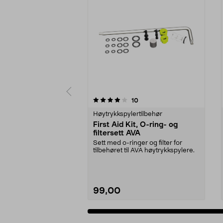
0 av 5 stjerner
4.0 av 5 stjerner
anmeldelser
10
Høytrykkspylertilbehør
First Aid Kit, O-ring- og
filtersett AVA
Sett med o-ringer og filter for
tilbehøret til AVA høytrykkspylere.
99,00