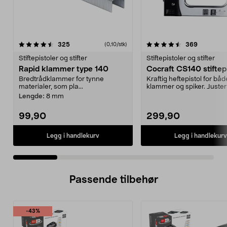
4.5 av 5 stjerner
anmeldelser
4.5 av 5 stjerner
anmeldels
325
369
(0,10/stk)
Stiftepistoler og stifter
Stiftepistoler og stifter
Rapid klammer type 140
Cocraft CS140 stiftep
Bredtrådklammer for tynne
Kraftig heftepistol for båd
materialer, som pla...
klammer og spiker. Juste
slagstyrke. Velegnet t...
Lengde:
8 mm
99,90
299,90
Legg i handlekurv
Legg i handlekurv
Passende tilbehør
-43%