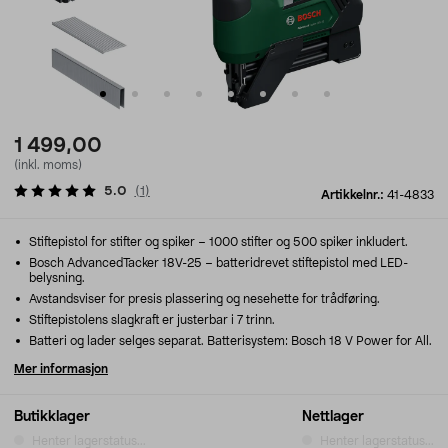
1 499,00
(inkl. moms)
5.0
(
1
)
Artikkelnr.:
41-4833
Stiftepistol for stifter og spiker – 1000 stifter og 500 spiker inkludert.
Bosch AdvancedTacker 18V-25 – batteridrevet stiftepistol med LED-
belysning.
Avstandsviser for presis plassering og nesehette for trådføring.
Stiftepistolens slagkraft er justerbar i 7 trinn.
Batteri og lader selges separat. Batterisystem: Bosch 18 V Power for All.
Mer informasjon
Butikklager
Nettlager
Henter lagerstatus...
Henter lagerstatus...