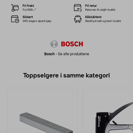
Fri frakt
Fri retur
Fra 599,–*
Returner til valgfri butikk
Sikkert
Klikk&Hent
365 dagers åpent kjøp
Bestill på nett og hent i butikk
Bosch
-
Se alle produktene
Toppselgere i samme kategori