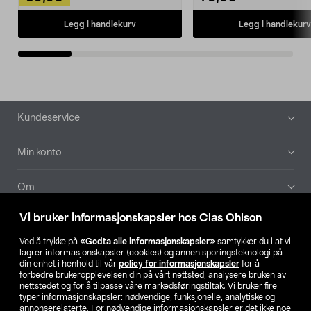
Legg i handlekurv
Legg i handlekurv
Bunntekst
Kundeservice
Min konto
Om
Vi bruker informasjonskapsler hos Clas Ohlson
Aktuelt
Ved å trykke på
«Godta alle informasjonskapsler»
samtykker du i at vi
lagrer informasjonskapsler (cookies) og annen sporingsteknologi på
Våre selskaper
din enhet i henhold til vår
policy for informasjonskapsler
for å
forbedre brukeropplevelsen din på vårt nettsted, analysere bruken av
nettstedet og for å tilpasse våre markedsføringstiltak. Vi bruker fire
Finn din butikk
typer informasjonskapsler: nødvendige, funksjonelle, analytiske og
annonserelaterte. For nødvendige informasjonskapsler er det ikke noe