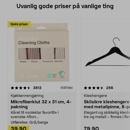
Uvanlig gode priser på vanlige ting
Sjekk prisen
4.5av 5 stjerner
anmeldelser
4.5av 5 stjerner
anmeldels
3813
256
(9,97/stk)
Kjøkkenrengjøring
Kleshengere
Mikrofiberklut 32 x 31 cm, 4-
Sklisikre kleshengere 
pakning
med metallpinne, 8-p
Kåret til «soleklar favoritt» i
Elegant og skikkelig kles
svenske Afton...
tre og metall – finnes i fle
Kleshe...
Utførelse:
Grå/beige
39,90
79,90