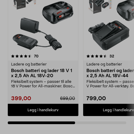
4.5av 5 stjerner
anmeldelser
4.5av 5 stjerner
anmeldelse
70
32
Ladere og batterier
Ladere og batterier
Bosch batteri og lader 18 V 1
Bosch batteri og lader
x 2,5 Ah AL 18V-20
x 2,5 Ah AL 18V-44
Fleksibelt system – passer til alle
Fleksibelt system – passer
18 V Power for All-maskiner. Bosch
V Power for All-verktøy. 
startsett...
startsett 18 V...
399,00
799,00
699,00
Legg i handlekurv
Legg i handlekurv