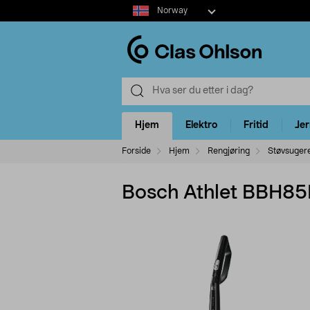
Select
Norway
market
Hjem
Elektro
Fritid
Je
Forside
Hjem
Rengjøring
Støvsuger
Bosch Athlet BBH85B