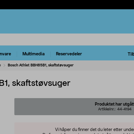
rnvare
Multimedia
Reservedeler
Til
e
Bosch Athlet BBH85B1, skaftstøvsuger
1, skaftstøvsuger
Produktet har utgåt
Artikkelnr.:
44-4194
Vi håper du finner det du leter etter und