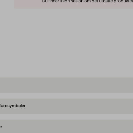
Du finner informasjon om det utgåtte produktet
 faresymboler
er