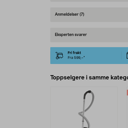
Anmeldelser
(7)
Eksperten svarer
Fri frakt
Fra 599,–*
Toppselgere i samme katego