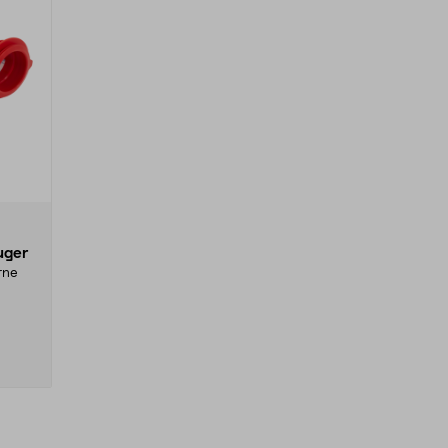
uger
erne