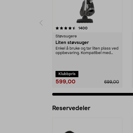
5 av 5 stjerner
4.0 av 5 stjerner
anmeldelser
1400
Støvsugere
Liten støvsuger
Enkel å bruke og tar liten plass ved
oppbevaring. Kompatibel med
støvsugerpose 4...
Klubbpris
599,00
699,00
Reservedeler