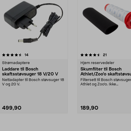
4.5av 5 stjerner
anmeldelser
anmeldelser
14
21
Strømadaptere
Hjem reservedeler
Laddare til Bosch
Skumfilter til Bosch
skaftsstøvsuger 18 V/20 V
Athlet/Zoo’o skaftstøvs
Nettadapter til Bosch støvsuger 18
Filtersett til Bosch støvsug
V og 20 V.
Athlet og Zoo’o. Ikke
originaldeler.Passer bl.a...
499,90
189,90
Legg i handlekurv
Legg i handlekurv