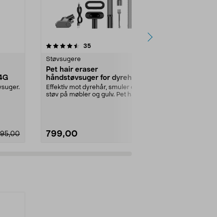
r
4.5 av 5 stjerner
anmeldelser
4.5
35
5
Støvsugere
Støvsugere
Pet hair eraser
Electrolux 
14G
håndstøvsuger for dyrehår og
skaftstøvs
smuss, 120 W
vsuger.
Effektiv mot dyrehår, smuler og
Lett, batteri
støv på møbler og gulv. Pet hair
håndenhet. El
eraser – håndho...
Classic – stø..
799,00
1495,00
495,00