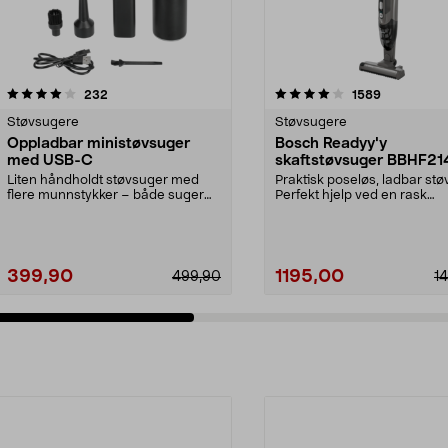
4.0 av 5 stjerner
anmeldelser
4.5 av 5 stjerner
anmeldelse
232
1589
Støvsugere
Støvsugere
Oppladbar ministøvsuger
Bosch Readyy'y
med USB-C
skaftstøvsuger BBHF2
Liten håndholdt støvsuger med
Praktisk poseløs, ladbar stø
flere munnstykker – både suger
Perfekt hjelp ved en rask
og blåser. Ministøv...
rengjøring. 2-i-1 ...
399,90
1195,00
499,90
1