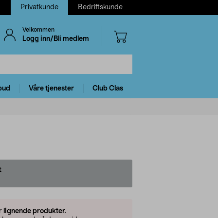
Privatkunde
Bedriftskunde
Velkommen
Logg inn/Bli medlem
bud
Våre tjenester
Club Clas
t
er
lignende produkter.