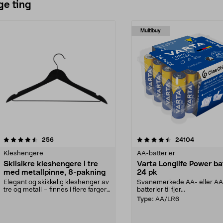
ge ting
Multibuy
4.5av 5 stjerner
anmeldelser
4.5av 5 stjerner
anmeldels
256
24104
Kleshengere
AA-batterier
Sklisikre kleshengere i tre
Varta Longlife Power ba
med metallpinne, 8-pakning
24 pk
Elegant og skikkelig kleshenger av
Svanemerkede AA- eller A
tre og metall – finnes i flere farger.
batterier til fjer...
Kleshe...
Type:
AA/LR6