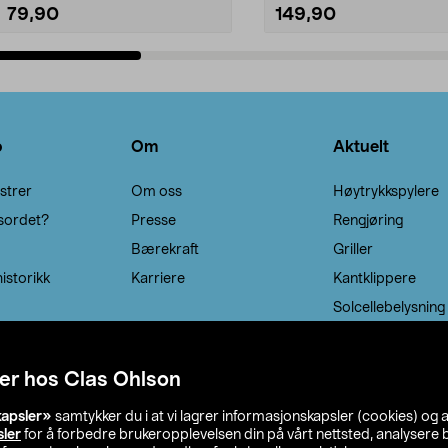
79,90
149,90
Legg i handlekurv
Legg i handlekurv
o
Om
Aktuelt
strer
Om oss
Høytrykkspylere
sordet?
Presse
Rengjøring
Bærekraft
Griller
istorikk
Karriere
Kantklippere
Solcellebelysning
er hos Clas Ohlson
kapsler»
samtykker du i at vi lagrer informasjonskapsler (cookies) og 
sler
for å forbedre brukeropplevelsen din på vårt nettsted, analysere b