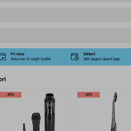
Fri retur
Sikkert
Returner til valgfri butikk
365 dagers åpent kjøp
ri
-20%
-20%