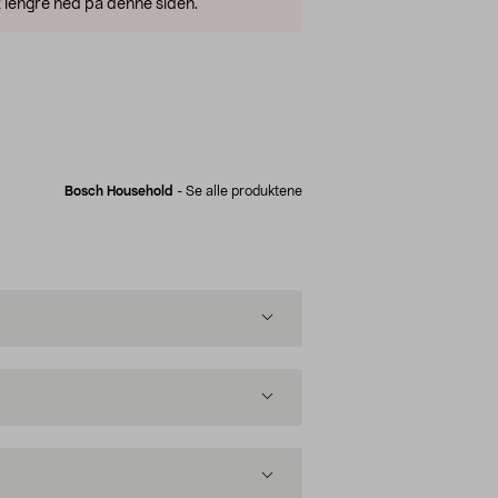
 lengre ned på denne siden.
Bosch Household
-
Se alle produktene