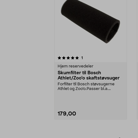
0av 5 stjerner
4.5av 5 stjerner
anmeldelser
1
Hjem reservedeler
Skumfilter til Bosch
Athlet/Zoo’o skaftstøvsuger
Forfilter til Bosch støvsugerne
Athlet og Zoo’o.Passer bl.a.
følgende modeller:B...
179,00
Legg i handlekurv