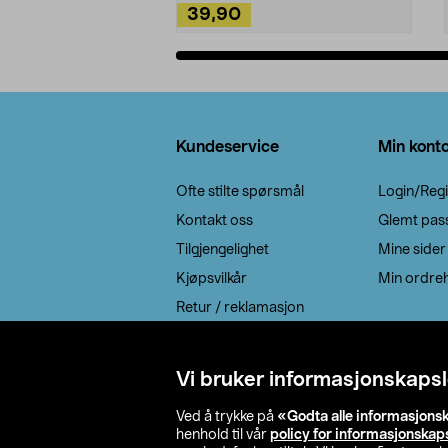
39,90
Legg i handlekurv
Bunntekst
Kundeservice
Min kont
Ofte stilte spørsmål
Login/Regi
Kontakt oss
Glemt pas
Tilgjengelighet
Mine sider
Kjøpsvilkår
Min ordreh
Retur / reklamasjon
EE-avfall
Cookie policy
Vi bruker informasjonskapsl
Leveringsalternativ
Ved å trykke på
«Godta alle informasjons
henhold til vår
policy for informasjonskap