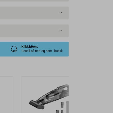
Klikk&Hent
Bestill på nett og hent i butikk