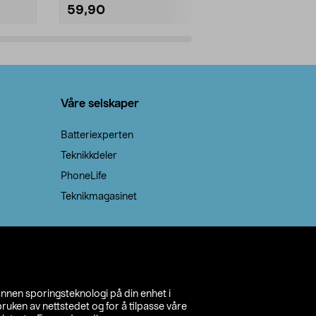
59,90
69,90
Legg i handlekurv
Legg 
Våre selskaper
Batteriexperten
Teknikkdeler
PhoneLife
Teknikmagasinet
annen sporingsteknologi på din enhet i
ruken av nettstedet og for å tilpasse våre