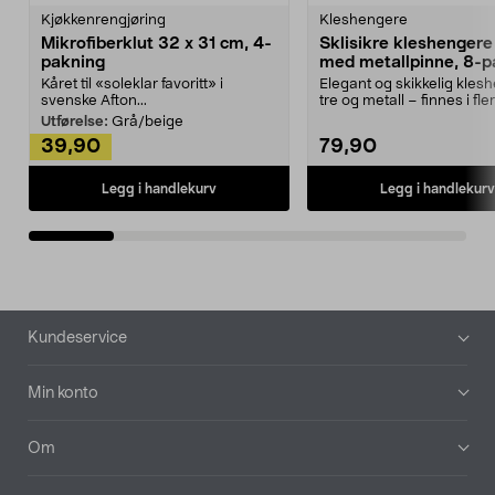
Kjøkkenrengjøring
Kleshengere
Mikrofiberklut 32 x 31 cm, 4-
Sklisikre kleshengere 
pakning
med metallpinne, 8-p
Kåret til «soleklar favoritt» i
Elegant og skikkelig kles
svenske Afton...
tre og metall – finnes i fle
Kleshe...
Utførelse:
Grå/beige
39,90
79,90
Legg i handlekurv
Legg i handlekurv
Bunntekst
Kundeservice
Min konto
Om