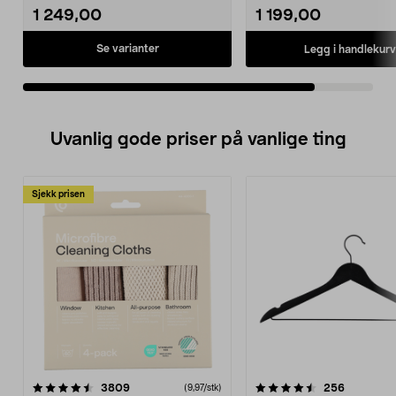
1 249,00
1 199,00
Se varianter
Legg i handlekurv
Uvanlig gode priser på vanlige ting
Sjekk prisen
4.5av 5 stjerner
anmeldelser
4.5av 5 stjerner
anmeldels
3809
256
(9,97/stk)