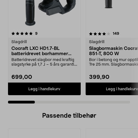
4.0 av 5 stjerner
anmeldelser
4.5 av 5 stjerner
anmeldels
9
149
Slagdrill
Slagdrill
Cocraft LXC HD1.7-BL
Slagbormaskin Cocraf
batteridrevet borhammer
851-T, 800 W
SDS, 18 V
Batteridrevet slagbor med kraftig
Bor i betong og mur oppti
slagstyrke på 1,7 J – 5 års garanti.
Tre 25 mm. Slagbormaski
Cocraft L...
Cocraft HI 851-T – st...
699,00
399,90
Legg i handlekurv
Legg i handlekurv
Passende tilbehør