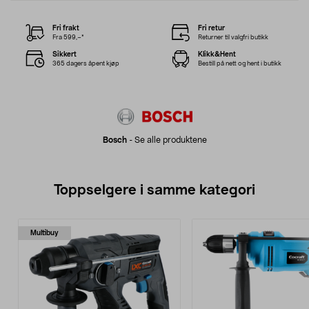
Fri frakt
Fri retur
Fra 599,–*
Returner til valgfri butikk
Sikkert
Klikk&Hent
365 dagers åpent kjøp
Bestill på nett og hent i butikk
Bosch
-
Se alle produktene
Toppselgere i samme kategori
Multibuy