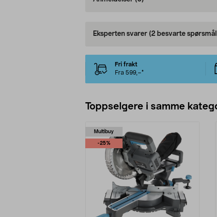
Eksperten svarer
(2 besvarte spørsmål
Fri frakt
Fra 599,–*
Toppselgere i samme katego
Multibuy
-25%