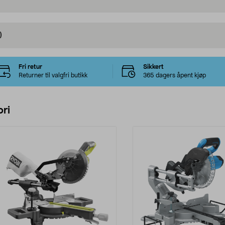
)
Fri retur
Sikkert
Returner til valgfri butikk
365 dagers åpent kjøp
ri