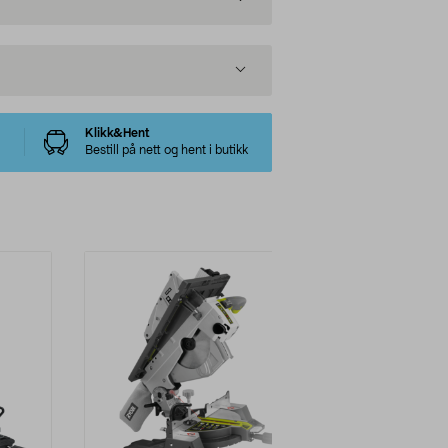
Klikk&Hent
Bestill på nett og hent i butikk