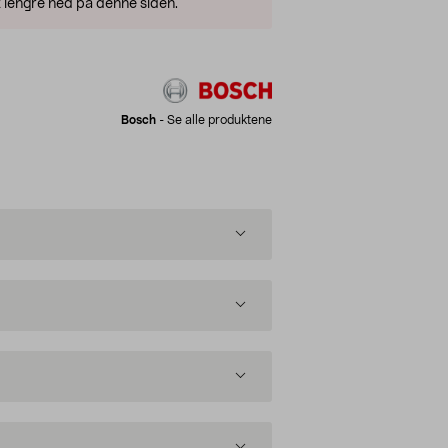
 lengre ned på denne siden.
Bosch
-
Se alle produktene