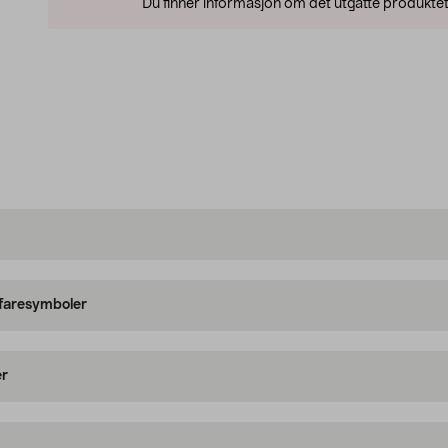
Du finner informasjon om det utgåtte produktet
 faresymboler
er