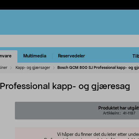
rnvare
Multimedia
Reservedeler
Til
kiner
Kapp- og gjærsager
Bosch GCM 800 SJ Professional kapp- og g
rofessional kapp- og gjæresag
Produktet har utgåt
Artikkelnr.:
41-1187
Vi håper du finner det du leter etter und