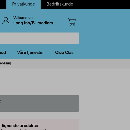
Privatkunde
Bedriftskunde
Velkommen
Logg inn/Bli medlem
bud
Våre tjenester
Club Clas
jæresag
t
er
lignende produkter.