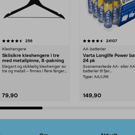
4.5av 5 stjerner
anmeldelser
4.5av 5 stjerner
anmeldels
256
24107
Kleshengere
AA-batterier
Sklisikre kleshengere i tre
Varta Longlife Power ba
med metallpinne, 8-pakning
24 pk
Elegant og skikkelig kleshenger av
Svanemerkede AA- eller A
tre og metall – finnes i flere farger.
batterier til fjer...
Kleshe...
Type:
AA/LR6
79,90
149,90
Legg i handlekurv
Legg i handlekurv