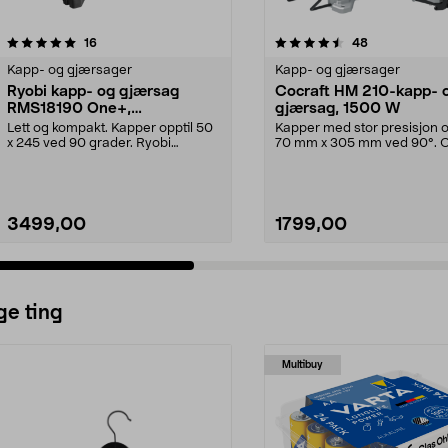
4.5 av 5 stjerner
anmeldelser
3.5 av 5 stjerner
anmeldelser
16
48
Kapp- og gjærsager
Kapp- og gjærsager
Ryobi kapp- og gjærsag
Cocraft HM 210-kapp- 
RMS18190 One+,
gjærsag, 1500 W
batteridrevet
Lett og kompakt. Kapper opptil 50
Kapper med stor presisjon o
x 245 ved 90 grader. Ryobi
70 mm x 305 mm ved 90°. C
RMS18190 kapp- og g...
HM 210 – kraftf...
3499,00
1799,00
ge ting
Multibuy