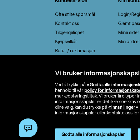
Kundeservice
Min kont
Ofte stilte spørsmål
Login/Regi
Kontakt oss
Glemt pas
Tilgjengelighet
Mine sider
Kjøpsvilkår
Min ordreh
Retur / reklamasjon
EE-avfall
Cookie policy
Vi bruker informasjonskapsl
Leveringsalternativ
Ved å trykke på
«Godta alle informasjons
henhold til vår
policy for informasjonskap
markedsføringstiltak. Vi bruker fire typer
informasjonskapsler er det ikke noe krav 
dine valg, kan du trykke på
«Innstillinger»
informasjonskapsler eller kontakte oss for 
© 2026 Clas Oh
Godta alle informasjonskapsler