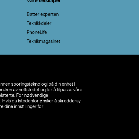
Våre selskaper
Batteriexperten
Teknikkdeler
PhoneLife
Teknikmagasinet
annen sporingsteknologi på din enhet i
ruken av nettstedet og for å tilpasse våre
relaterte. For nødvendige
. Hvis du istedenfor ønsker å skreddersy
e dine innstillinger for
inn din butikk