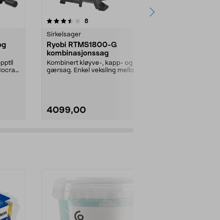
5.0 av 5 stjerner
anmeldelser
4.5
8
1
Sirkelsager
Kapp- og gjæ
og
Ryobi RTMS1800-G
Ryobi R18M
kombinasjonssag
gjærsag
pptil
Kombinert kløyve-, kapp- og
Batteridrevet
ocraft
gærsag. Enkel veksling mellom
som kapper o
funksjonene. Støvavsug...
ved 90°. Forh
4099,00
4199,00