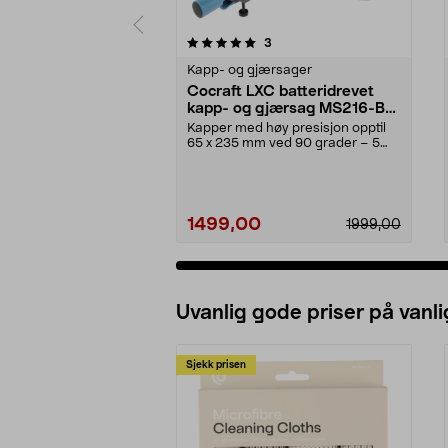
0 av 5 stjerner
5.0 av 5 stjerner
anmeldelser
3
Kapp- og gjærsager
Cocraft LXC batteridrevet
kapp- og gjærsag MS216-BL
18 V
Kapper med høy presisjon opptil
65 x 235 mm ved 90 grader – 5
års garanti. Cocra...
1499,00
1999,00
Uvanlig gode priser på vanli
Sjekk prisen