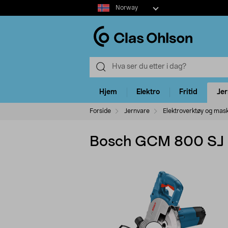
Select
Norway
market
Hjem
Elektro
Fritid
Je
Forside
Jernvare
Elektroverktøy og mas
Bosch GCM 800 SJ P