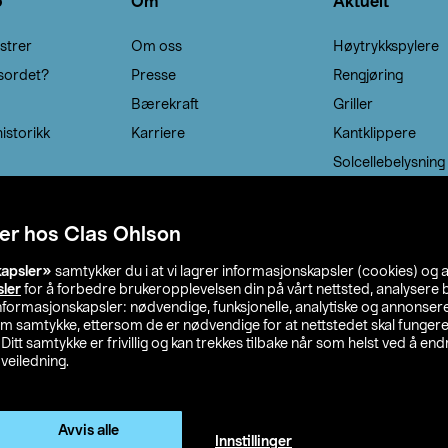
o
Om
Aktuelt
strer
Om oss
Høytrykkspylere
sordet?
Presse
Rengjøring
Bærekraft
Griller
istorikk
Karriere
Kantklippere
Solcellebelysning
er hos Clas Ohlson
kapsler»
samtykker du i at vi lagrer informasjonskapsler (cookies) og 
sler
for å forbedre brukeropplevelsen din på vårt nettsted, analysere b
 informasjonskapsler: nødvendige, funksjonelle, analytiske og annonse
om samtykke, ettersom de er nødvendige for at nettstedet skal fungere
. Ditt samtykke er frivillig og kan trekkes tilbake når som helst ved å endr
veiledning.
lson
Privacy statement
Medlemsvilkår
Kjøpsvilkår
F
Endre til priser ekskl. moms
Avvis alle
Innstillinger