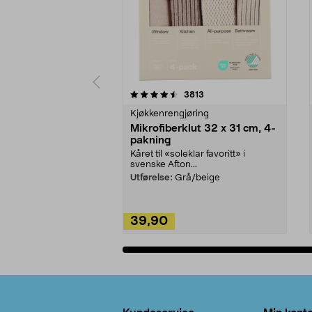
5av 5 stjerner
4.5av 5 stjerner
anmeldelser
3813
Kjøkkenrengjøring
Mikrofiberklut 32 x 31 cm, 4-
pakning
Kåret til «soleklar favoritt» i
svenske Afton...
Utførelse:
Grå/beige
39,90
Legg i handlekurv
Bunntekst