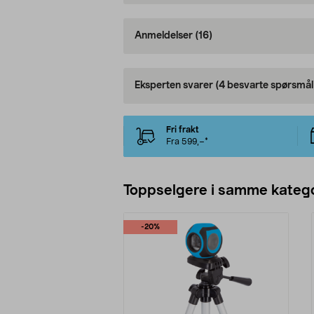
Anmeldelser
(16)
Eksperten svarer
(4 besvarte spørsmål
Fri frakt
Fra 599,–*
Toppselgere i samme katego
-20%