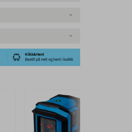
Klikk&Hent
Bestill på nett og hent i butikk