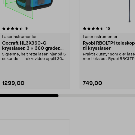
4.5 av 5 stjerner
anmeldelser
4.0 av 5 stjerner
anmeldelser
9
15
Laserinstrumenter
Laserinstrumenter
Cocraft HL3X360-G
Ryobi RBCLTP1 teleskop
krysslaser, 3 × 360 grader,
til krysslaser
grønn
3 grønne, helt rette laserlinjer på 5
Praktisk utstyr som gjør las
sekunder – rekkevidde opptil 30
mer fleksibel. Ryobi RBCLTP
meter. Coc...
teleskopisk s...
1299,00
749,00