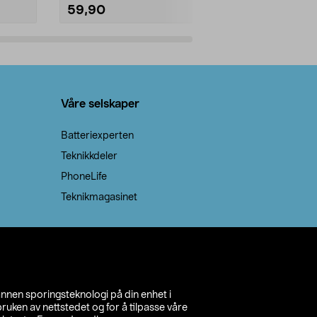
59,90
69,90
Legg i handlekurv
Legg 
Våre selskaper
Batteriexperten
Teknikkdeler
PhoneLife
Teknikmagasinet
annen sporingsteknologi på din enhet i
ruken av nettstedet og for å tilpasse våre