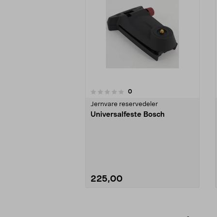
4.0av 5 stjerner
anmeldelser
0
0 av 5 stjerner
Jernvare reservedeler
Universalfeste Bosch
225,00
Se varianter