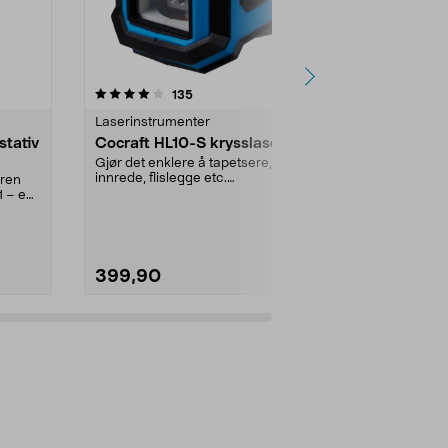
4.5 av 5 stjerner
anmeldelser
4.5
135
9
Laserinstrumenter
Laserinstrum
stativ
Cocraft HL10-S krysslaser
Cocraft H
krysslaser,
Gjør det enklere å tapetsere,
grønn
innrede, flislegge etc.
eren
Grønne, helt r
Krysslaseren er selvnivell...
1 – en
sekunder. Rek
meter. Coc...
399,90
799,00