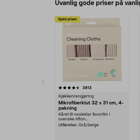
Uvanlig gode priser på vanli
Sjekk prisen
5av 5 stjerner
4.5av 5 stjerner
anmeldelser
3813
Kjøkkenrengjøring
Mikrofiberklut 32 x 31 cm, 4-
pakning
Kåret til «soleklar favoritt» i
svenske Afton...
Utførelse:
Grå/beige