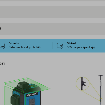
)
Fri retur
Sikkert
Returner til valgfri butikk
365 dagers åpent kjøp
ri