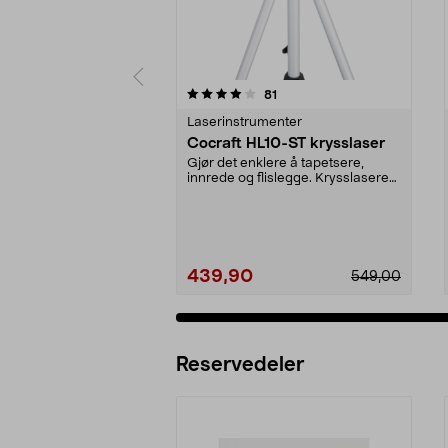
0 av 5 stjerner
4.5 av 5 stjerner
anmeldelser
81
Laserinstrumenter
Cocraft HL10-ST krysslaser
Gjør det enklere å tapetsere,
innrede og flislegge. Krysslaseren
er selvniveller...
439,90
549,00
Reservedeler