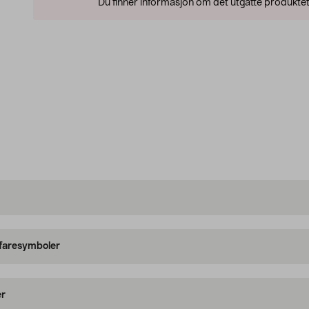
Du finner informasjon om det utgåtte produktet
 faresymboler
er