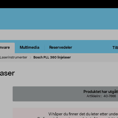
rnvare
Multimedia
Reservedeler
Til
Laserinstrumenter
Bosch PLL 360 linjelaser
laser
Produktet har utgåt
Artikkelnr.:
40-7666
Vi håper du finner det du leter etter und