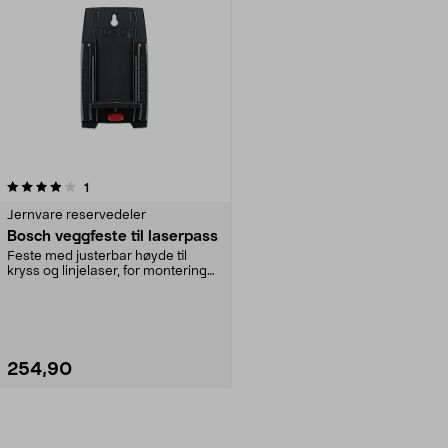
anmeldelser
1
Jernvare reservedeler
Bosch veggfeste til laserpass
Feste med justerbar høyde til
kryss og linjelaser, for montering
på vegg.
254,90
Se varianter