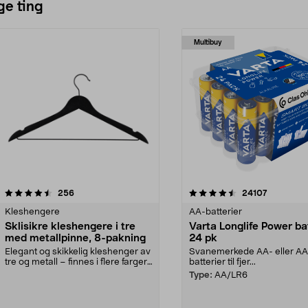
ge ting
Multibuy
4.5av 5 stjerner
anmeldelser
4.5av 5 stjerner
anmeldels
256
24107
Kleshengere
AA-batterier
Sklisikre kleshengere i tre
Varta Longlife Power ba
med metallpinne, 8-pakning
24 pk
Elegant og skikkelig kleshenger av
Svanemerkede AA- eller A
tre og metall – finnes i flere farger.
batterier til fjer...
Kleshe...
Type:
AA/LR6