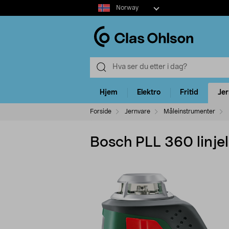
Select
Norway
market
Hjem
Elektro
Fritid
Je
Forside
Jernvare
Måleinstrumenter
Bosch PLL 360 linje