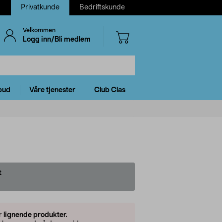
Privatkunde
Bedriftskunde
Velkommen
Logg inn/Bli medlem
bud
Våre tjenester
Club Clas
t
er
lignende produkter.