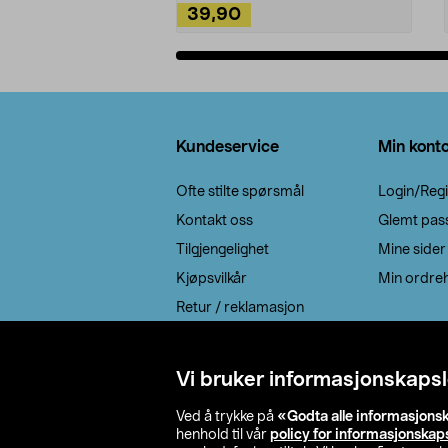
39,90
Legg i handlekurv
Bunntekst
Kundeservice
Min kont
Ofte stilte spørsmål
Login/Regi
Kontakt oss
Glemt pas
Tilgjengelighet
Mine sider
Kjøpsvilkår
Min ordreh
Retur / reklamasjon
EE-avfall
Cookie policy
Vi bruker informasjonskapsl
Leveringsalternativ
Ved å trykke på
«Godta alle informasjons
henhold til vår
policy for informasjonskap