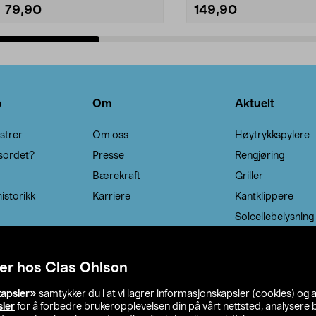
79,90
149,90
Legg i handlekurv
Legg i handlekurv
o
Om
Aktuelt
strer
Om oss
Høytrykkspylere
sordet?
Presse
Rengjøring
Bærekraft
Griller
istorikk
Karriere
Kantklippere
Solcellebelysning
er hos Clas Ohlson
kapsler»
samtykker du i at vi lagrer informasjonskapsler (cookies) og 
sler
for å forbedre brukeropplevelsen din på vårt nettsted, analysere b