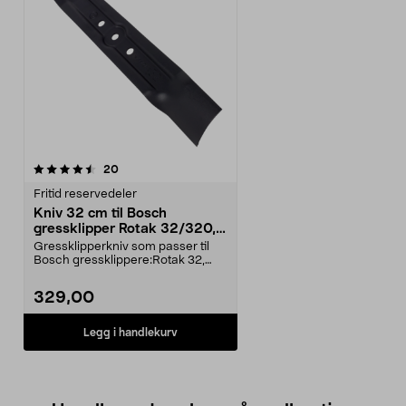
anmeldelser
20
Fritid reservedeler
Kniv 32 cm til Bosch
gressklipper Rotak 32/320,
Arm 32/3200
Gressklipperkniv som passer til
Bosch gressklippere:Rotak 32,
32R, 320Rotak 32 E...
329,00
Legg i handlekurv