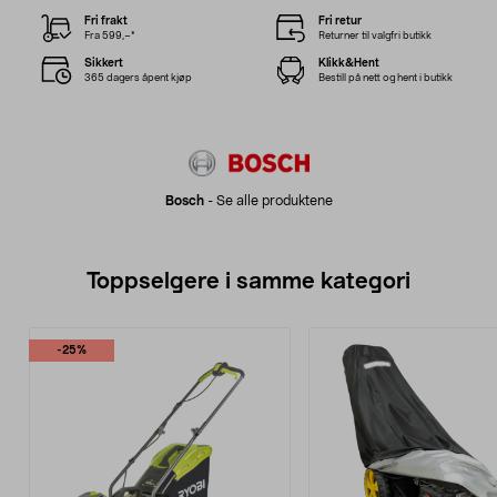
Fri frakt
Fri retur
Fra 599,–*
Returner til valgfri butikk
Sikkert
Klikk&Hent
365 dagers åpent kjøp
Bestill på nett og hent i butikk
Bosch
-
Se alle produktene
Toppselgere i samme kategori
-25%