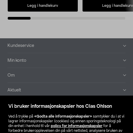
Legg i handlekurv
Legg i handlekurv
Bunntekst
Kundeservice
Min konto
Om
Aktuelt
Våre selskaper
Vi bruker informasjonskapsler hos Clas Ohlson
Ved å trykke på
«Godta alle informasjonskapsler»
samtykker du i at vi
Finn din butikk
lagrer informasjonskapsler (cookies) og annen sporingsteknologi på
din enhet i henhold til vår
policy for informasjonskapsler
for å
forbedre brukeropplevelsen din på vårt nettsted, analysere bruken av