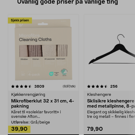
Uvanlig gode priser på vanlige ting
Sjekk prisen
4.5av 5 stjerner
anmeldelser
4.5av 5 stjerner
anmeldels
3809
256
(9,97/stk)
Kjøkkenrengjøring
Kleshengere
Mikrofiberklut 32 x 31 cm, 4-
Sklisikre kleshengere 
pakning
med metallpinne, 8-p
Kåret til «soleklar favoritt» i
Elegant og skikkelig kles
svenske Afton...
tre og metall – finnes i fle
Kleshe...
Utførelse:
Grå/beige
39,90
79,90