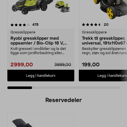
4.5 av 5 stjerner
anmeldelser
4.0 av 5 stjerner
anmeldelse
478
20
Gressklippere
Gressklippere
Ryobi gressklipper med
Trekk til gressklipper,
oppsamler / Bio-Clip 18 V,
universal, 191x110x67
RLM18X33B50
Kutt gresset i småbiter og la det
Beskytter gressklipperen
ligge som jordforbedring eller
regn, støv og sol året rund
samle opp gress...
Universaltrekk i slit...
2999,00
199,00
3999,00
Legg i handlekurv
Legg i handlekurv
Reservedeler