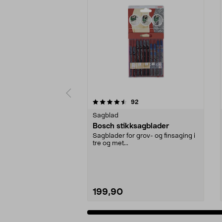
5 av 5 stjerner
4.0 av 5 stjerner
anmeldelser
92
Sagblad
Bosch stikksagblader
Sagblader for grov- og finsaging i
tre og met...
199,90