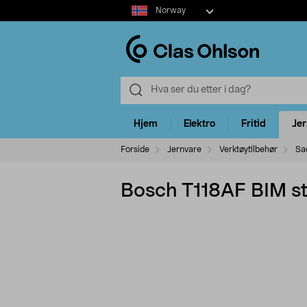
Select
Norway
market
Hjem
Elektro
Fritid
Je
Forside
Jernvare
Verktøytilbehør
Sa
Bosch T118AF BIM st