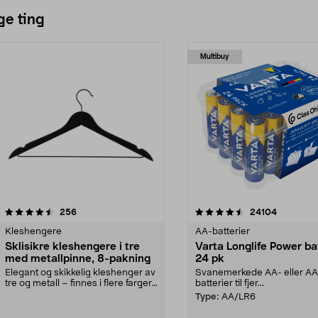
ge ting
Multibuy
4.5av 5 stjerner
anmeldelser
4.5av 5 stjerner
anmeldels
256
24104
Kleshengere
AA-batterier
Sklisikre kleshengere i tre
Varta Longlife Power ba
med metallpinne, 8-pakning
24 pk
Elegant og skikkelig kleshenger av
Svanemerkede AA- eller A
tre og metall – finnes i flere farger.
batterier til fjer...
Kleshe...
Type:
AA/LR6