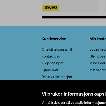
39,90
Legg i handlekurv
Bunntekst
Kundeservice
Min kont
Ofte stilte spørsmål
Login/Regi
Kontakt oss
Glemt pas
Tilgjengelighet
Mine sider
Kjøpsvilkår
Min ordreh
Retur / reklamasjon
EE-avfall
Cookie policy
Vi bruker informasjonskapsl
Leveringsalternativ
Ved å trykke på
«Godta alle informasjons