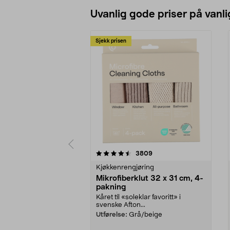
Uvanlig gode priser på vanli
Sjekk prisen
5av 5 stjerner
4.5av 5 stjerner
anmeldelser
3809
Kjøkkenrengjøring
Mikrofiberklut 32 x 31 cm, 4-
pakning
Kåret til «soleklar favoritt» i
svenske Afton...
Utførelse:
Grå/beige