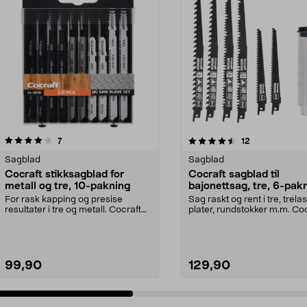
4.5 av 5 stjerner
anmeldelser
4.5 av 5 stjerner
anmeldelser
7
12
Sagblad
Sagblad
Cocraft stikksagblad for
Cocraft sagblad til
metall og tre, 10-pakning
bajonettsag, tre, 6-pak
For rask kapping og presise
Sag raskt og rent i tre, trelas
resultater i tre og metall. Cocraft
plater, rundstokker m.m. Co
stikksagblader –...
sagblad til b...
99,90
129,90