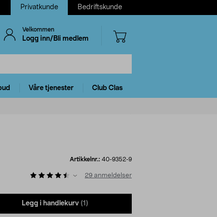
Privatkunde
Bedriftskunde
Velkommen
Logg inn/Bli medlem
bud
Våre tjenester
Club Clas
Artikkelnr.:
40-9352-9
29
anmeldelser
Legg i handlekurv
(1)