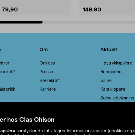
79,90
149,90
Legg i handlekurv
Legg i handlekurv
o
Om
Aktuelt
strer
Om oss
Høytrykkspylere
sordet?
Presse
Rengjøring
Bærekraft
Griller
istorikk
Karriere
Kantklippere
Solcellebelysning
er hos Clas Ohlson
kapsler»
samtykker du i at vi lagrer informasjonskapsler (cookies) og 