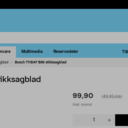
rnvare
Multimedia
Reservedeler
Til
gblad
Bosch T118AF BIM stikksagblad
ikksagblad
99,90
(49,95/stk)
(inkl. moms)
Product
quantity