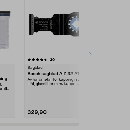
4.5 av 5 stjerner
anmeldelser
4.5
30
9
Sagblad
Sagblad
Bosch sagblad AIZ 32 AT
Båndsagbl
ning
Av hardmetall for kapping i rustfritt
Sørg for alltid
stål, glassfiber m.m. Kapper
reservesagbla
t,
herdede skrue...
craft
329,90
169,90