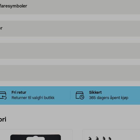
 faresymboler
er
Fri retur
Sikkert
Returner til valgfri butikk
365 dagers åpent kjøp
ri