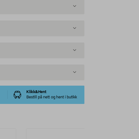
Klikk&Hent
Bestill på nett og hent i butikk