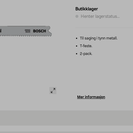
Butikklager
Henter lagerstatus...
Til saging i tynn metall.
T-feste.
2-pack.
Mer informasjon