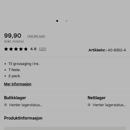
99,90
(49,95/stk)
(inkl. moms)
4.8
(
22
)
Artikkelnr.:
40-9352-4
Til grovsaging i tre.
T-feste.
2-pack.
Mer informasjon
Butikklager
Nettlager
Henter lagerstatus...
Henter lagerstatus...
Produktinformasjon