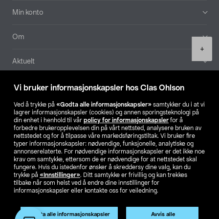
Min konto
Om
Product
+
quantity
Aktuelt
Våre selskaper
Vi bruker informasjonskapsler hos Clas Ohlson
Ved å trykke på
«Godta alle informasjonskapsler»
samtykker du i at vi
Finn din butikk
lagrer informasjonskapsler (cookies) og annen sporingsteknologi på
din enhet i henhold til vår
policy for informasjonskapsler
for å
forbedre brukeropplevelsen din på vårt nettsted, analysere bruken av
SE
NO
FI
nettstedet og for å tilpasse våre markedsføringstiltak. Vi bruker fire
typer informasjonskapsler: nødvendige, funksjonelle, analytiske og
annonserelaterte. For nødvendige informasjonskapsler er det ikke noe
krav om samtykke, ettersom de er nødvendige for at nettstedet skal
fungere. Hvis du istedenfor ønsker å skreddersy dine valg, kan du
trykke på
«Innstillinger»
. Ditt samtykke er frivillig og kan trekkes
tilbake når som helst ved å endre dine innstillinger for
informasjonskapsler eller kontakte oss for veiledning.
Privacy statement
Medlemsvilkår
Kjøpsvilkår
For bedrifter
Endre til priser ekskl. moms
Godta alle informasjonskapsler
Avvis alle