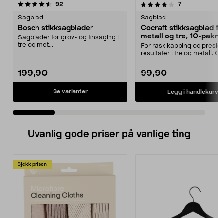
4.0 av 5 stjerner
anmeldelser
4.5 av 5 stjerner
anmeldelser
92
7
Sagblad
Sagblad
Bosch stikksagblader
Cocraft stikksagblad 
metall og tre, 10-pak
Sagblader for grov- og finsaging i
tre og met...
For rask kapping og pres
resultater i tre og metall.
stikksagblader –...
199,90
99,90
Se varianter
Legg i handlekurv
Uvanlig gode priser på vanlige ting
Sjekk prisen