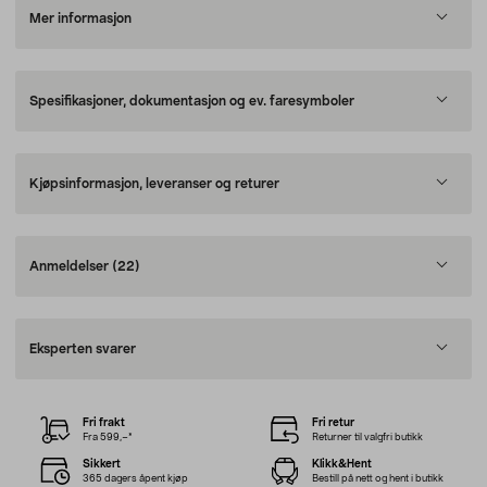
Mer informasjon
Spesifikasjoner, dokumentasjon og ev. faresymboler
Kjøpsinformasjon, leveranser og returer
Anmeldelser
(22)
Eksperten svarer
Fri frakt
Fri retur
Fra 599,–*
Returner til valgfri butikk
Sikkert
Klikk&Hent
365 dagers åpent kjøp
Bestill på nett og hent i butikk