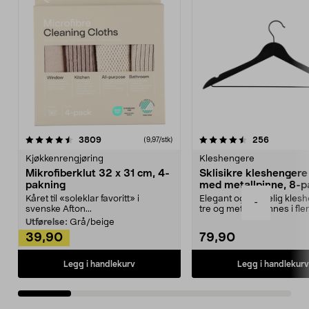
4.5av 5 stjerner
anmeldelser
4.5av 5 stjerner
anmeldels
3809
256
(9,97/stk)
Kjøkkenrengjøring
Kleshengere
Mikrofiberklut 32 x 31 cm, 4-
Sklisikre kleshengere 
pakning
med metallpinne, 8-p
Kåret til «soleklar favoritt» i
Elegant og skikkelig kles
-
svenske Afton...
tre og metall – finnes i fle
Kleshe...
Utførelse:
Grå/beige
39,90
79,90
Legg i handlekurv
Legg i handlekurv