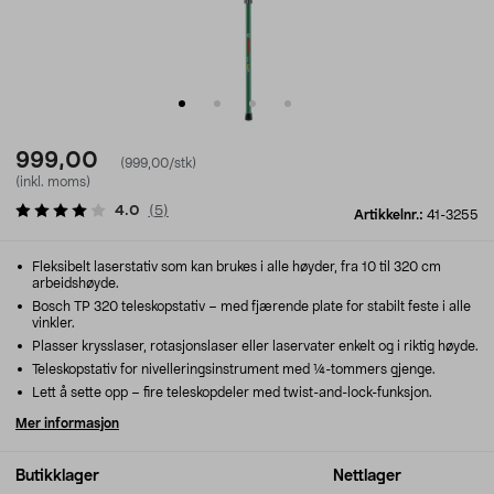
999,00
(999,00/stk)
(inkl. moms)
4.0
(
5
)
Artikkelnr.:
41-3255
Fleksibelt laserstativ som kan brukes i alle høyder, fra 10 til 320 cm
arbeidshøyde.
Bosch TP 320 teleskopstativ – med fjærende plate for stabilt feste i alle
vinkler.
Plasser krysslaser, rotasjonslaser eller laservater enkelt og i riktig høyde.
Teleskopstativ for nivelleringsinstrument med ¼-tommers gjenge.
Lett å sette opp – fire teleskopdeler med twist-and-lock-funksjon.
Mer informasjon
Butikklager
Nettlager