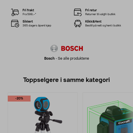
Fri frakt
Fri retur
Fra 599,–*
Returner til valgfri butikk
Sikkert
Klikk&Hent
365 dagers åpent kjøp
Bestill på nett og hent i butikk
Bosch
-
Se alle produktene
Toppselgere i samme kategori
-20%