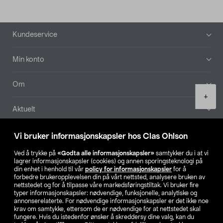
Bunntekst
Kundeservice
Min konto
Om
Product
+
quantity
Aktuelt
Våre selskaper
Vi bruker informasjonskapsler hos Clas Ohlson
Ved å trykke på
«Godta alle informasjonskapsler»
samtykker du i at vi
Finn din butikk
lagrer informasjonskapsler (cookies) og annen sporingsteknologi på
din enhet i henhold til vår
policy for informasjonskapsler
for å
forbedre brukeropplevelsen din på vårt nettsted, analysere bruken av
SE
NO
FI
nettstedet og for å tilpasse våre markedsføringstiltak. Vi bruker fire
typer informasjonskapsler: nødvendige, funksjonelle, analytiske og
annonserelaterte. For nødvendige informasjonskapsler er det ikke noe
krav om samtykke, ettersom de er nødvendige for at nettstedet skal
fungere. Hvis du istedenfor ønsker å skreddersy dine valg, kan du