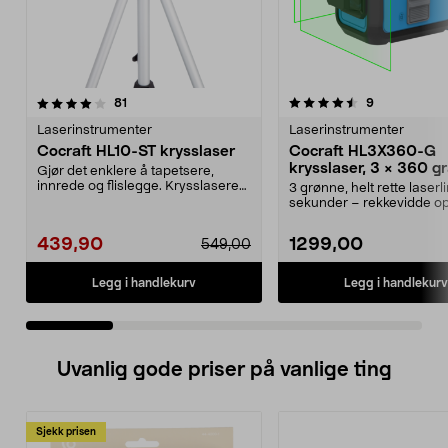
4.5 av 5 stjerner
anmeldelser
4.5 av 5 stjerner
anmeldelser
81
9
Laserinstrumenter
Laserinstrumenter
Cocraft HL10-ST krysslaser
Cocraft HL3X360-G
krysslaser, 3 × 360 gr
Gjør det enklere å tapetsere,
grønn
innrede og flislegge. Krysslaseren
3 grønne, helt rette laserl
er selvniveller...
sekunder – rekkevidde op
meter. Coc...
439,90
1299,00
549,00
Legg i handlekurv
Legg i handlekurv
Uvanlig gode priser på vanlige ting
Sjekk prisen