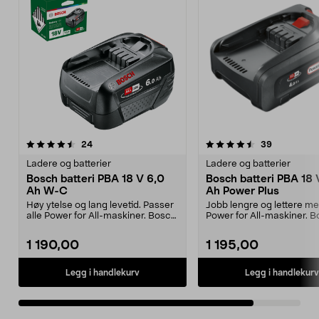
4.5av 5 stjerner
anmeldelser
anmeldelse
24
39
Ladere og batterier
Ladere og batterier
Bosch batteri PBA 18 V 6,0
Bosch batteri PBA 18 
Ah W-C
Ah Power Plus
Høy ytelse og lang levetid. Passer
Jobb lengre og lettere me
alle Power for All-maskiner. Bosch
Power for All-maskiner. 
PBA 18 V 6...
batteri 4,0 Ah Pow...
1 190,00
1 195,00
Legg i handlekurv
Legg i handlekurv