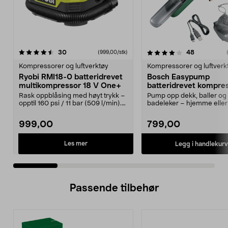
4.0 av 5 stjerner
anmeldelser
anmeldelse
30
48
(999,00/stk)
0.0 av 5 stjerner
Kompressorer og luftverktøy
Kompressorer og luftverk
Ryobi RMI18-0 batteridrevet
Bosch Easypump
multikompressor 18 V One+
batteridrevet kompre
V
Rask oppblåsing med høyt trykk –
Pump opp dekk, baller og
opptil 160 psi / 11 bar (509 l/min).
badeleker – hjemme eller 
Ryobi RMI1...
Bosch Easypump – lit...
999,00
799,00
Les mer
Legg i handlekurv
Passende tilbehør