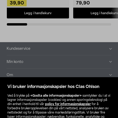
39,90
79,90
Legg i handlekurv
Legg i handlekurv
Bunntekst
Kundeservice
Min konto
Om
Vi bruker informasjonskapsler hos Clas Ohlson
Aktuelt
Ved å trykke på
«Godta alle informasjonskapsler»
samtykker du i at vi
lagrer informasjonskapsler (cookies) og annen sporingsteknologi på
Våre selskaper
din enhet i henhold til vår
policy for informasjonskapsler
for å
forbedre brukeropplevelsen din på vårt nettsted, analysere bruken av
nettstedet og for å tilpasse våre markedsføringstiltak. Vi bruker fire
Finn din butikk
typer informasjonskapsler: nødvendige, funksjonelle, analytiske og