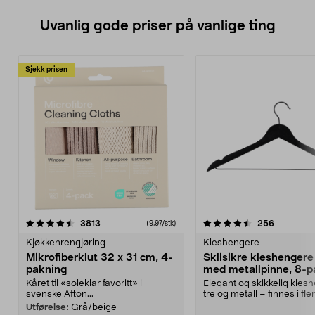
Uvanlig gode priser på vanlige ting
Sjekk prisen
4.5av 5 stjerner
anmeldelser
4.5av 5 stjerner
anmeldels
3813
256
(9,97/stk)
Kjøkkenrengjøring
Kleshengere
Mikrofiberklut 32 x 31 cm, 4-
Sklisikre kleshengere 
pakning
med metallpinne, 8-p
Kåret til «soleklar favoritt» i
Elegant og skikkelig kles
svenske Afton...
tre og metall – finnes i fle
Kleshe...
Utførelse:
Grå/beige