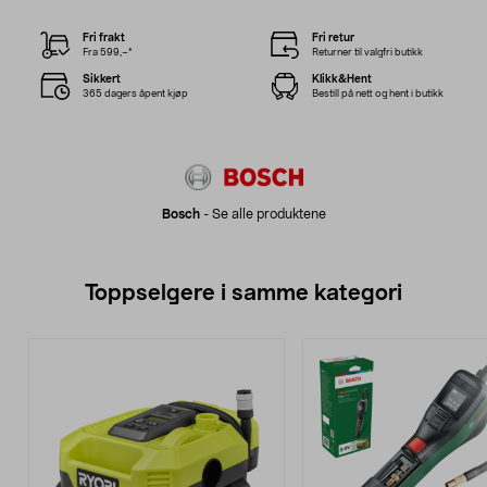
Fri frakt
Fri retur
Fra 599,–*
Returner til valgfri butikk
Sikkert
Klikk&Hent
365 dagers åpent kjøp
Bestill på nett og hent i butikk
Bosch
-
Se alle produktene
Toppselgere i samme kategori