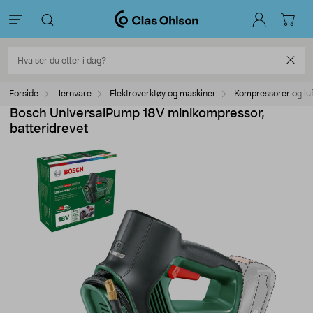
Forside
Jernvare
Elektroverktøy og maskiner
Kompressorer og luf
Bosch UniversalPump 18V minikompressor,
batteridrevet