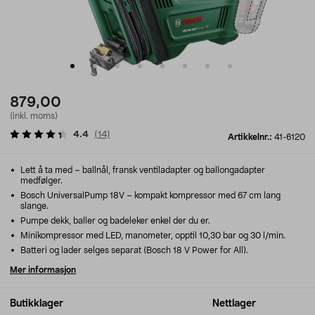
879,00
(inkl. moms)
4.4
(
14
)
Artikkelnr.:
41-6120
Lett å ta med – ballnål, fransk ventiladapter og ballongadapter
medfølger.
Bosch UniversalPump 18V – kompakt kompressor med 67 cm lang
slange.
Pumpe dekk, baller og badeleker enkel der du er.
Minikompressor med LED, manometer, opptil 10,30 bar og 30 l/min.
Batteri og lader selges separat (Bosch 18 V Power for All).
Mer informasjon
Butikklager
Nettlager