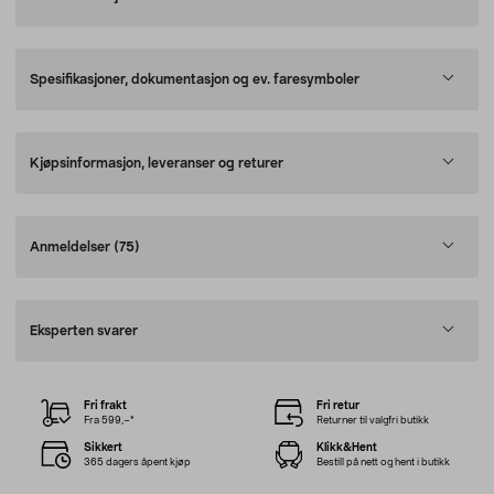
Spesifikasjoner, dokumentasjon og ev. faresymboler
Kjøpsinformasjon, leveranser og returer
Anmeldelser
(75)
Eksperten svarer
Fri frakt
Fri retur
Fra 599,–*
Returner til valgfri butikk
Sikkert
Klikk&Hent
365 dagers åpent kjøp
Bestill på nett og hent i butikk