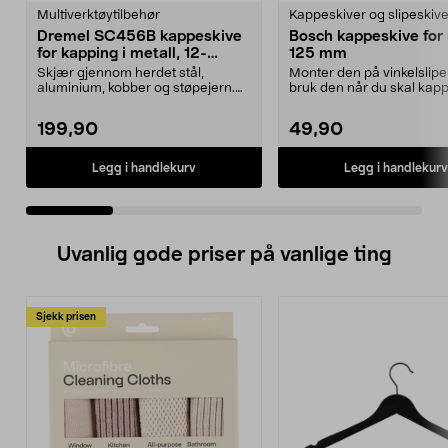
Multiverktøytilbehør
Kappeskiver og slipeskive
Dremel SC456B kappeskive
Bosch kappeskive for 
for kapping i metall, 12-
125 mm
pakning
Skjær gjennom herdet stål,
Monter den på vinkelslip
aluminium, kobber og støpejern.
bruk den når du skal kapp
Dremel kappeskive, 12...
metall. Passer vink...
199,90
49,90
Legg i handlekurv
Legg i handlekurv
Uvanlig gode priser på vanlige ting
Sjekk prisen