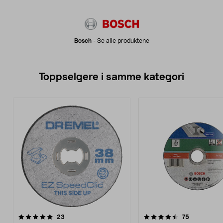
Bosch
-
Se alle produktene
Toppselgere i samme kategori
4.5 av 5 stjerner
anmeldelser
4.5 av 5 stjerner
anmeldelse
23
75