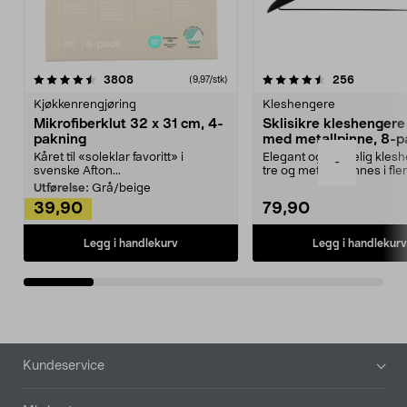
4.5av 5 stjerner
anmeldelser
4.5av 5 stjerner
anmeldels
3808
256
(9,97/stk)
Kjøkkenrengjøring
Kleshengere
Mikrofiberklut 32 x 31 cm, 4-
Sklisikre kleshengere 
pakning
med metallpinne, 8-p
Kåret til «soleklar favoritt» i
Elegant og skikkelig kles
-
svenske Afton...
tre og metall – finnes i fle
Kleshe...
Utførelse:
Grå/beige
39,90
79,90
Legg i handlekurv
Legg i handlekurv
Bunntekst
Kundeservice