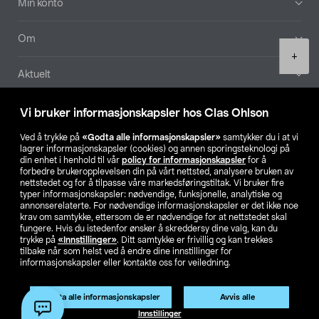
Min konto
Om
Product
+
quantity
Aktuelt
Våre selskaper
Vi bruker informasjonskapsler hos Clas Ohlson
Ved å trykke på
«Godta alle informasjonskapsler»
samtykker du i at vi
Finn din butikk
lagrer informasjonskapsler (cookies) og annen sporingsteknologi på
din enhet i henhold til vår
policy for informasjonskapsler
for å
forbedre brukeropplevelsen din på vårt nettsted, analysere bruken av
SE
NO
FI
nettstedet og for å tilpasse våre markedsføringstiltak. Vi bruker fire
typer informasjonskapsler: nødvendige, funksjonelle, analytiske og
annonserelaterte. For nødvendige informasjonskapsler er det ikke noe
krav om samtykke, ettersom de er nødvendige for at nettstedet skal
fungere. Hvis du istedenfor ønsker å skreddersy dine valg, kan du
trykke på
«Innstillinger»
. Ditt samtykke er frivillig og kan trekkes
tilbake når som helst ved å endre dine innstillinger for
informasjonskapsler eller kontakte oss for veiledning.
Privacy statement
Medlemsvilkår
Kjøpsvilkår
For bedrifter
Endre til priser ekskl. moms
Godta alle informasjonskapsler
Avvis alle
Legg i handlekurv
(1)
Innstillinger