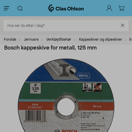
Forside
Jernvare
Verktøytilbehør
Kappeskiver og slipeskiver
B
Bosch kappeskive for metall, 125 mm