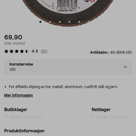
69,90
(inkl. moms)
4.5
(
61
)
Artikkelnr.:
40-9319-120
Select
Kornstørrelse
variant
120
For effektiv sliping av tre, metall, aluminium, rustfritt stål og jern.
Mer informasjon
Butikklager
Nettlager
Henter lagerstatus...
Henter lagerstatus...
Produktinformasjon