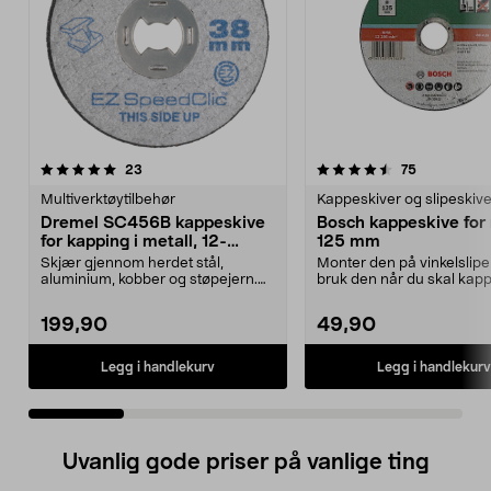
4.5 av 5 stjerner
anmeldelser
4.5 av 5 stjerner
anmeldelse
23
75
Multiverktøytilbehør
Kappeskiver og slipeskive
Dremel SC456B kappeskive
Bosch kappeskive for 
for kapping i metall, 12-
125 mm
pakning
Skjær gjennom herdet stål,
Monter den på vinkelslip
aluminium, kobber og støpejern.
bruk den når du skal kapp
Dremel kappeskive, 12...
metall. Passer vink...
199,90
49,90
Legg i handlekurv
Legg i handlekurv
Uvanlig gode priser på vanlige ting