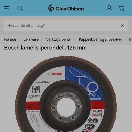
Forside
Jernvare
Verktøytilbehør
Kappeskiver og slipeskiver
B
Bosch lamellsliperondell, 125 mm