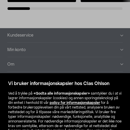
Bunntekst
Kundeservice
Min konto
Om
Aktuelt
Vi bruker informasjonskapsler hos Clas Ohlson
Våre selskaper
Ved å trykke på
«Godta alle informasjonskapsler»
samtykker du i at vi
lagrer informasjonskapsler (cookies) og annen sporingsteknologi på
din enhet i henhold til vår
policy for informasjonskapsler
for å
Finn din butikk
forbedre brukeropplevelsen din på vårt nettsted, analysere bruken av
nettstedet og for å tilpasse våre markedsføringstiltak. Vi bruker fire
typer informasjonskapsler: nødvendige, funksjonelle, analytiske og
annonserelaterte. For nødvendige informasjonskapsler er det ikke noe
SE
NO
FI
krav om samtykke, ettersom de er nødvendige for at nettstedet skal