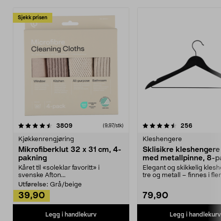
Sjekk prisen
4.5av 5 stjerner
anmeldelser
4.5av 5 stjerner
anmeldels
3809
256
(9,97/stk)
Kjøkkenrengjøring
Kleshengere
Mikrofiberklut 32 x 31 cm, 4-
Sklisikre kleshengere 
pakning
med metallpinne, 8-p
Kåret til «soleklar favoritt» i
Elegant og skikkelig kles
svenske Afton...
tre og metall – finnes i fle
Kleshe...
Utførelse:
Grå/beige
39,90
79,90
Legg i handlekurv
Legg i handlekurv