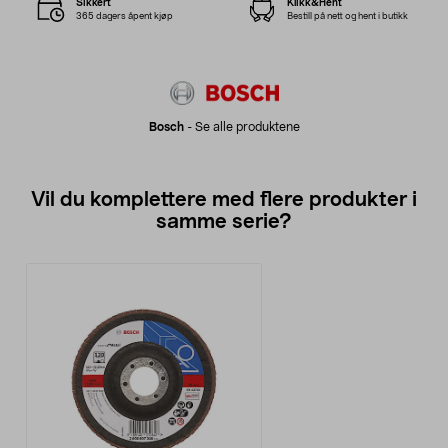
Sikkert
Klikk&Hent
365 dagers åpent kjøp
Bestill på nett og hent i butikk
Bosch
-
Se alle produktene
Vil du komplettere med flere produkter i
samme serie?