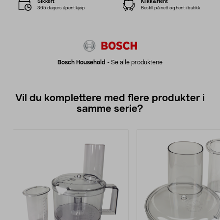
Sikkert
Klikk&Hent
365 dagers åpent kjøp
Bestill på nett og hent i butikk
Bosch Household
-
Se alle produktene
Vil du komplettere med flere produkter i
samme serie?