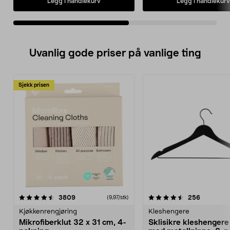
Legg i handlekurv
Legg i handlekurv
• Blenderkanne på 1 liter 
på 2,3 liter følger med.
• Mange av delene tåler v
oppvaskmaskin for enkel
rengjøring.
Uvanlig gode priser på vanlige ting
Sjekk prisen
4.5av 5 stjerner
anmeldelser
4.5av 5 stjerner
anmeldels
3809
256
(9,97/stk)
Kjøkkenrengjøring
Kleshengere
Mikrofiberklut 32 x 31 cm, 4-
Sklisikre kleshengere 