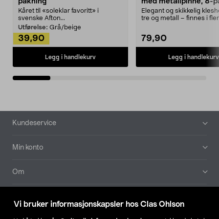
pakning
med metallpinne, 8-p
Kåret til «soleklar favoritt» i
Elegant og skikkelig kles
svenske Afton...
tre og metall – finnes i fle
Kleshe...
Utførelse:
Grå/beige
39,90
79,90
Legg i handlekurv
Legg i handlekurv
Bunntekst
Kundeservice
Min konto
Om
Aktuelt
Vi bruker informasjonskapsler hos Clas Ohlson