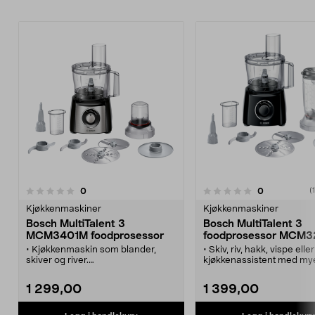
anmeldelser
anmeldelser
0
0
0.0 av 5 stjerner
0.0 av 5 stjerner
(
Kjøkkenmaskiner
Kjøkkenmaskiner
Bosch MultiTalent 3
Bosch MultiTalent 3
MCM3401M foodprosessor
foodprosessor MCM3
• Kjøkkenmaskin som blander,
• Skiv, riv, hakk, vispe ell
skiver og river.
kjøkkenassistent med my
• SmartStorage - oppbevar alle
tilbehør.
tilbehør i bollen.
Bosch MultiTalent 3 –
1 299,00
1 399,00
• Multifunksjonskniv i rustfritt stål.
foodprosessor og mikser i 
• Klarer det meste - hakker, skiver,
• Sterk motor med 2 hasti
river, mikser m.m.
og pulsfunksjon.