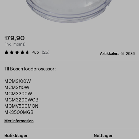
179,90
(inkl. moms)
4.5
(
25
)
Artikkelnr.:
51-2936
Til Bosch foodprosessor:
MCM3100W
MCM3110W
MCM3200W
MCM3200WGB
MCMV500MCN
MK3500MGB
Mer informasjon
Butikklager
Nettlager