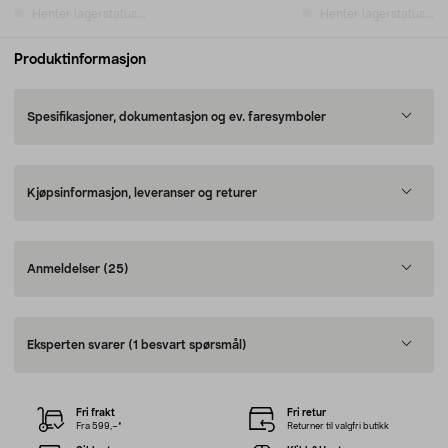
Henter lagerstatus...
Henter lagerstatus...
Produktinformasjon
Spesifikasjoner, dokumentasjon og ev. faresymboler
Kjøpsinformasjon, leveranser og returer
Anmeldelser
(25)
Eksperten svarer
(1 besvart spørsmål)
Fri frakt
Fri retur
Fra 599,–*
Returner til valgfri butikk