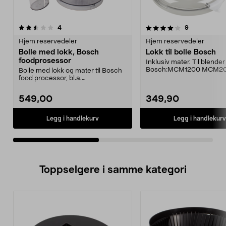
4.0av 5 stjerner
anmeldelser
4.5av 5 stjerner
anmeldelser
4
9
Hjem reservedeler
Hjem reservedeler
Bolle med lokk, Bosch
Lokk til bolle Bosch
foodprosessor
Inklusiv mater. Til blender
Bosch:MCM1200 MCM2
Bolle med lokk og mater til Bosch
MCM2004/01 MCM2004/02
food processor, bl.a.
MCM2007...
modellene:MCM1200 MCM200...
549,00
349,90
Legg i handlekurv
Legg i handlekurv
Toppselgere i samme kategori