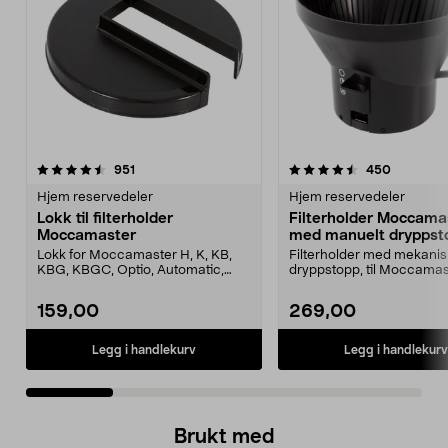
4.5 av 5 stjerner
anmeldelser
4.5 av 5 stjerner
anmeldel
951
450
Hjem reservedeler
Hjem reservedeler
Lokk til filterholder
Filterholder Moccama
Moccamaster
med manuelt dryppst
Lokk for Moccamaster H, K, KB,
Filterholder med mekanis
KBG, KBGC, Optio, Automatic,
dryppstopp, til Moccamas
Automatic S, Manual ...
kaffetrakter. Passer model
159,00
269,00
Legg i handlekurv
Legg i handlekurv
Brukt med