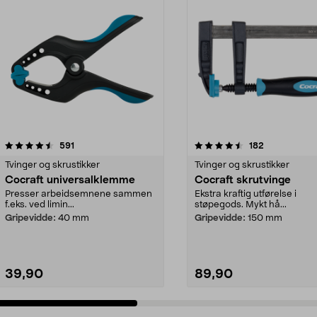
4.5 av 5 stjerner
anmeldelser
4.5 av 5 stjerner
anmeldelser
591
182
Tvinger og skrustikker
Tvinger og skrustikker
Cocraft universalklemme
Cocraft skrutvinge
Presser arbeidsemnene sammen
Ekstra kraftig utførelse i
f.eks. ved limin...
støpegods. Mykt hå...
Gripevidde:
40 mm
Gripevidde:
150 mm
39,90
89,90