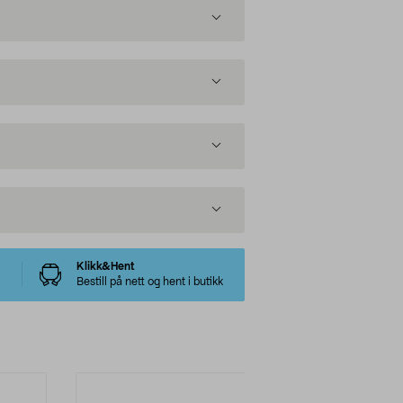
Klikk&Hent
Bestill på nett og hent i butikk