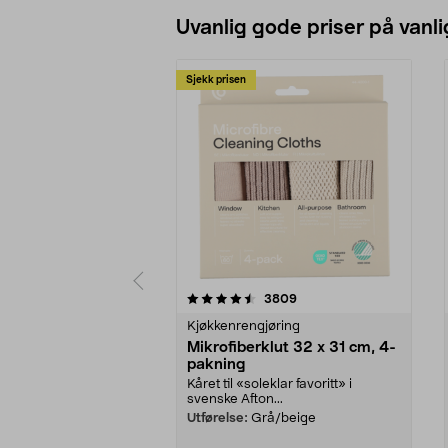
Uvanlig gode priser på vanli
Sjekk prisen
5av 5 stjerner
4.5av 5 stjerner
anmeldelser
3809
Kjøkkenrengjøring
Mikrofiberklut 32 x 31 cm, 4-
pakning
Kåret til «soleklar favoritt» i
svenske Afton...
Utførelse:
Grå/beige