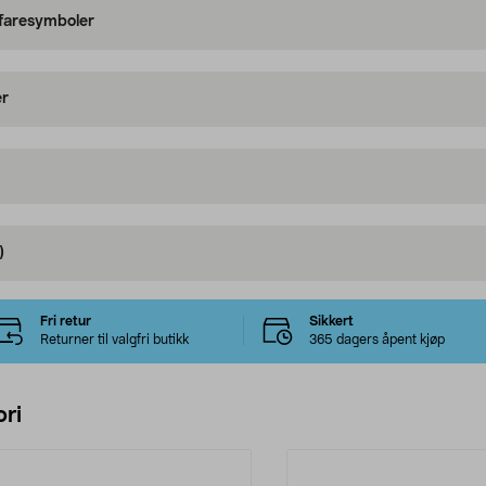
 faresymboler
er
)
Fri retur
Sikkert
Returner til valgfri butikk
365 dagers åpent kjøp
ri