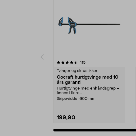
5 av 5 stjerner
4.5 av 5 stjerner
anmeldelser
115
Tvinger og skrustikker
Cocraft hurtigtvinge med 10
års garanti
Hurtigtvinge med enhåndsgrep –
finnes i flere...
Gripevidde:
600 mm
199,90