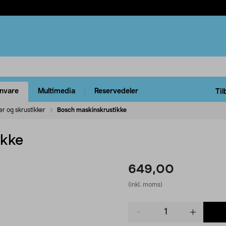
rnvare
Multimedia
Reservedeler
Til
er og skrustikker
Bosch maskinskrustikke
ikke
649,00
(inkl. moms)
Product
quantity