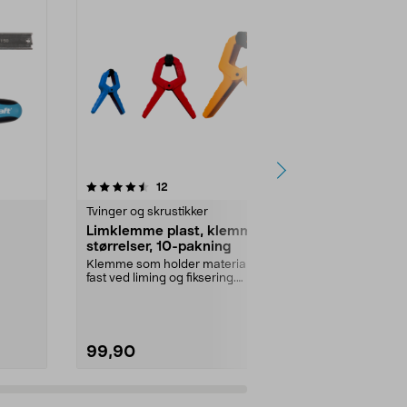
4.0 av 5 stjerner
anmeldelser
4.5
12
1
Tvinger og skrustikker
Tvinger og sk
Limklemme plast, klemme i 3
Limknekt 
størrelser, 10-pakning
Forenkler lim
arbeidsstykke
Klemme som holder materialet
tvinge av kraft
fast ved liming og fiksering.
Praktisk limklemme i ...
99,90
249,90