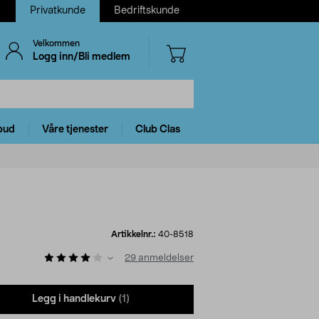
Privatkunde
Bedriftskunde
Velkommen
Logg inn/Bli medlem
bud
Våre tjenester
Club Clas
Artikkelnr.:
40-8518
29
anmeldelser
Legg i handlekurv
(1)