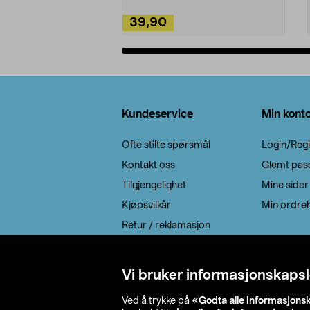
39,90
Legg i handlekurv
Bunntekst
Kundeservice
Min kont
Ofte stilte spørsmål
Login/Regi
Kontakt oss
Glemt pas
Tilgjengelighet
Mine sider
Kjøpsvilkår
Min ordreh
Retur / reklamasjon
EE-avfall
Cookie policy
Vi bruker informasjonskapsl
Leveringsalternativ
Ved å trykke på
«Godta alle informasjons