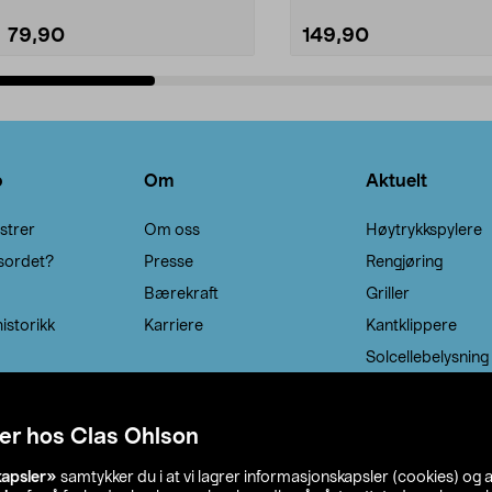
79,90
149,90
Legg i handlekurv
Legg i handlekurv
o
Om
Aktuelt
strer
Om oss
Høytrykkspylere
sordet?
Presse
Rengjøring
Bærekraft
Griller
istorikk
Karriere
Kantklippere
Solcellebelysning
er hos Clas Ohlson
kapsler»
samtykker du i at vi lagrer informasjonskapsler (cookies) og 