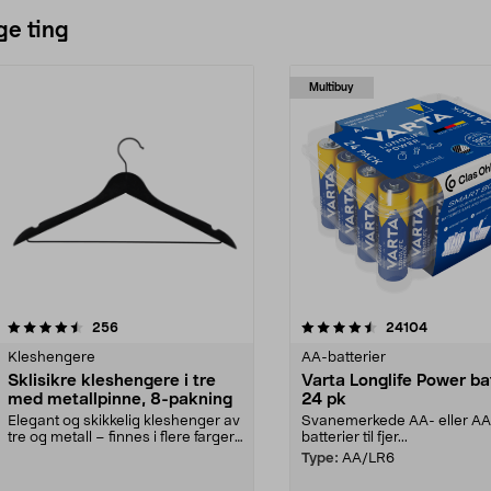
ge ting
Multibuy
4.5av 5 stjerner
anmeldelser
4.5av 5 stjerner
anmeldels
256
24104
Kleshengere
AA-batterier
Sklisikre kleshengere i tre
Varta Longlife Power ba
med metallpinne, 8-pakning
24 pk
Elegant og skikkelig kleshenger av
Svanemerkede AA- eller A
tre og metall – finnes i flere farger.
batterier til fjer...
Kleshe...
Type:
AA/LR6