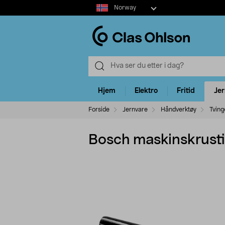
Select
Norway
market
Hjem
Elektro
Fritid
Je
Forside
Jernvare
Håndverktøy
Tving
Bosch maskinskrust