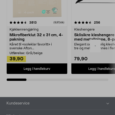
4.5av 5 stjerner
anmeldelser
4.5av 5 stjerner
anmeldels
3813
256
(9,97/stk)
Kjøkkenrengjøring
Kleshengere
Mikrofiberklut 32 x 31 cm, 4-
Sklisikre kleshengere 
pakning
med metallpinne, 8-p
Kåret til «soleklar favoritt» i
Elegant og skikkelig kles
-
svenske Afton...
tre og metall – finnes i fle
Kleshe...
Utførelse:
Grå/beige
39,90
79,90
Legg i handlekurv
Legg i handlekurv
Bunntekst
Kundeservice