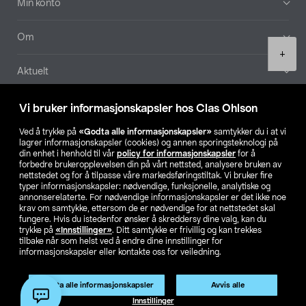
Min konto
Om
Product
+
quantity
Aktuelt
Våre selskaper
Vi bruker informasjonskapsler hos Clas Ohlson
Ved å trykke på
«Godta alle informasjonskapsler»
samtykker du i at vi
Finn din butikk
lagrer informasjonskapsler (cookies) og annen sporingsteknologi på
din enhet i henhold til vår
policy for informasjonskapsler
for å
forbedre brukeropplevelsen din på vårt nettsted, analysere bruken av
SE
NO
FI
nettstedet og for å tilpasse våre markedsføringstiltak. Vi bruker fire
typer informasjonskapsler: nødvendige, funksjonelle, analytiske og
annonserelaterte. For nødvendige informasjonskapsler er det ikke noe
krav om samtykke, ettersom de er nødvendige for at nettstedet skal
fungere. Hvis du istedenfor ønsker å skreddersy dine valg, kan du
trykke på
«Innstillinger»
. Ditt samtykke er frivillig og kan trekkes
tilbake når som helst ved å endre dine innstillinger for
informasjonskapsler eller kontakte oss for veiledning.
Privacy statement
Medlemsvilkår
Kjøpsvilkår
For bedrifter
Endre til priser ekskl. moms
Godta alle informasjonskapsler
Avvis alle
Legg i handlekurv
(1)
Innstillinger