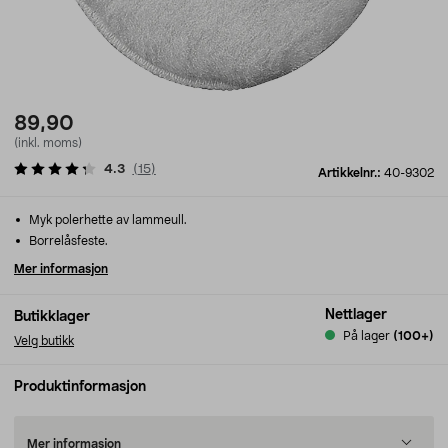
89,90
(inkl. moms)
4.3
(
15
)
Artikkelnr.:
40-9302
Myk polerhette av lammeull.
Borrelåsfeste.
Mer informasjon
Nettlager
Butikklager
På lager
(100+)
Velg butikk
Produktinformasjon
Mer informasjon