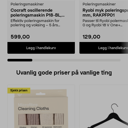
Poleringsmaskiner
Poleringsmaskiner
Cocraft oscillerende
Ryobi myk poleringsp
poleringsmaskin P18-BL,
mm, RAKPFP01
batteridrevet
Effektiv poleringsmaskin for
Passer til Ryobi polermas
polering og voksing – 5 års
0 og Ryobi 18 V One+
garanti. Cocraft LXC P1...
polermaskiner. Ryobi myk .
599,00
129,00
Legg i handlekurv
Legg i handlekurv
Uvanlig gode priser på vanlige ting
Sjekk prisen