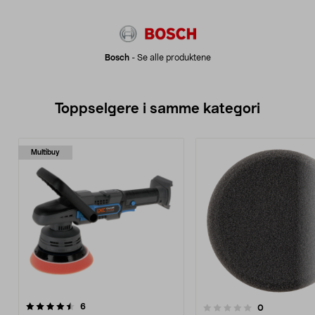
Bosch
-
Se alle produktene
Toppselgere i samme kategori
Multibuy
anmeldelser
6
anmeldelser
0
0.0 av 5 stjerner
0.0 av 5 stjerner