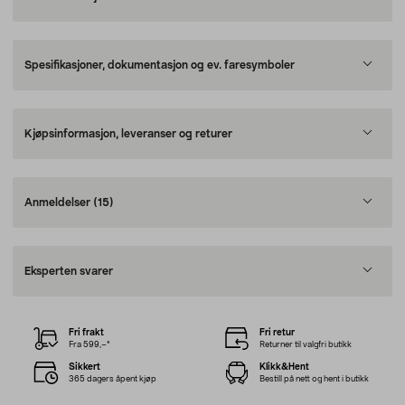
Spesifikasjoner, dokumentasjon og ev. faresymboler
Kjøpsinformasjon, leveranser og returer
Anmeldelser
(15)
Eksperten svarer
Fri frakt
Fri retur
Fra 599,–*
Returner til valgfri butikk
Sikkert
Klikk&Hent
365 dagers åpent kjøp
Bestill på nett og hent i butikk