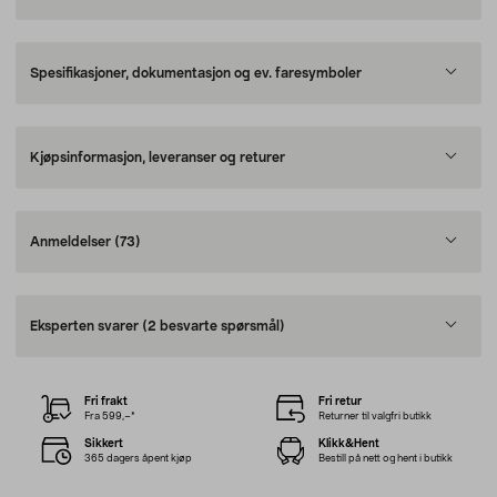
Spesifikasjoner, dokumentasjon og ev. faresymboler
Kjøpsinformasjon, leveranser og returer
Anmeldelser
(73)
Eksperten svarer
(2 besvarte spørsmål)
Fri frakt
Fri retur
Fra 599,–*
Returner til valgfri butikk
Sikkert
Klikk&Hent
365 dagers åpent kjøp
Bestill på nett og hent i butikk