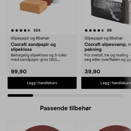
4.5 av 5 stjerner
anmeldelser
5.0 av 5 stjerner
anmeldelse
324
89
Slipepapir og tilbehør
Slipepapir og tilbehør
Cocraft sandpapir og
Cocraft slipesvamp, 
slipekloss
pakning
Behagelig slipekloss og 3 ruller
For metall, tre og maling 
med sandpapir: grov (60),
seg etter overflaten og gj
medium (120) og fin (...
enkelt å sli...
99,90
39,90
Legg i handlekurv
Legg i handlekurv
Passende tilbehør