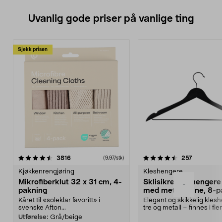
Uvanlig gode priser på vanlige ting
Sjekk prisen
4.5av 5 stjerner
anmeldelser
4.5av 5 stjerner
anmeldels
3816
257
(9,97/stk)
Kjøkkenrengjøring
Kleshengere
Mikrofiberklut 32 x 31 cm, 4-
Sklisikre kleshengere 
-
pakning
med metallpinne, 8-p
Kåret til «soleklar favoritt» i
Elegant og skikkelig kles
svenske Afton...
tre og metall – finnes i fle
Kleshe...
Utførelse:
Grå/beige