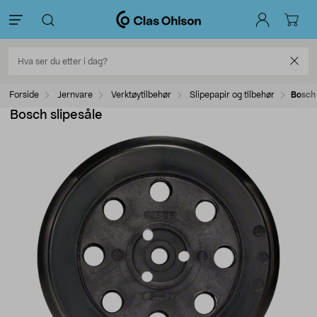
Forside
Jernvare
Verktøytilbehør
Slipepapir og tilbehør
Bosch 
Bosch slipesåle