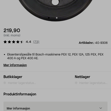
219,90
(inkl. moms)
4.4
(
73
)
Artikkelnr.:
40-9306
Eksenterslipesåle til Bosch-maskinene PEX 12, PEX 12A, 125 PEX, PEX
400 A og PEX 400 AE.
Mer informasjon
Butikklager
Nettlager
Henter lagerstatus...
Henter lagerstatus...
Produktinformasjon
Mer informasjon