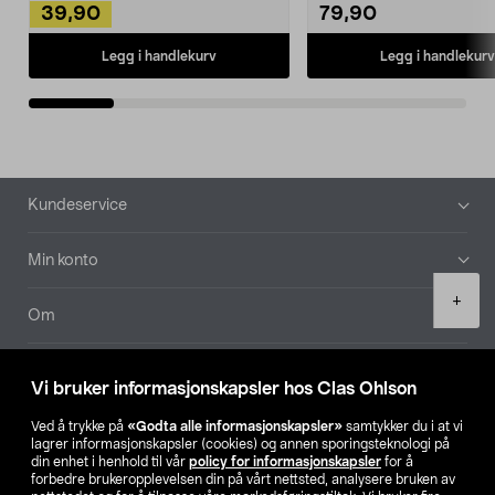
39,90
79,90
Legg i handlekurv
Legg i handlekurv
Bunntekst
Kundeservice
Min konto
Product
+
quantity
Om
Aktuelt
Vi bruker informasjonskapsler hos Clas Ohlson
Våre selskaper
Ved å trykke på
«Godta alle informasjonskapsler»
samtykker du i at vi
lagrer informasjonskapsler (cookies) og annen sporingsteknologi på
din enhet i henhold til vår
policy for informasjonskapsler
for å
Finn din butikk
forbedre brukeropplevelsen din på vårt nettsted, analysere bruken av