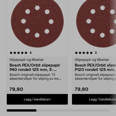
5.0av 5 stjerner
anmeldelser
anmeldelser
4
3
0.0av 5 stjerner
Slipepapir og tilbehør
Slipepapir og tilbehør
Bosch PEX/Orbit slipepapir
Bosch PEX/Orbit slipe
P40 rondell 125 mm, 5-
P120 rondell 125 mm,
pakning
pakning
Bosch originalt slipepapir. Til
Bosch originalt slipepapir. 
eksentersliper for sliping av tre,
eksentersliper for sliping a
maling og met...
maling og met...
79,90
79,90
Legg i handlekurv
Legg i handlekurv