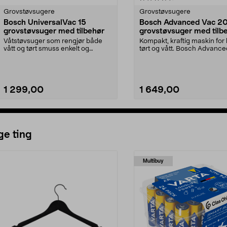
Grovstøvsugere
Grovstøvsugere
Bosch UniversalVac 15
Bosch Advanced Vac 2
grovstøvsuger med tilbehør
grovstøvsuger med tilbe
1200 W
Våtstøvsuger som rengjør både
Kompakt, kraftig maskin for
vått og tørt smuss enkelt og
tørt og vått. Bosch Advanc
effektivt. Bosch Univ...
20 – smidig tø...
1 299,00
1 649,00
Legg i handlekurv
Legg i handlekurv
ge ting
Multibuy