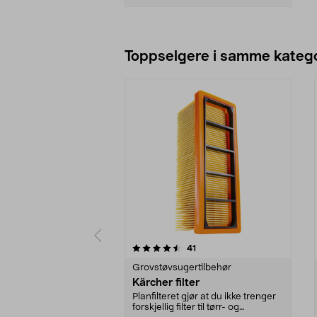
Legg i handlekurv
Toppselgere i samme katego
5 av 5 stjerner
4.5 av 5 stjerner
anmeldelser
41
Grovstøvsugertilbehør
Kärcher filter
Planfilteret gjør at du ikke trenger
forskjellig filter til tørr- og