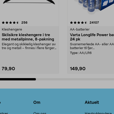
4.5av 5 stjerner
anmeldelser
4.5av 5 stjerner
anmeldels
256
24107
Kleshengere
AA-batterier
Sklisikre kleshengere i tre
Varta Longlife Power ba
med metallpinne, 8-pakning
24 pk
Elegant og skikkelig kleshenger av
Svanemerkede AA- eller A
tre og metall – finnes i flere farger.
batterier til fjer...
Kleshe...
Type:
AA/LR6
79,90
149,90
Legg i handlekurv
Legg i handlekurv
o
Om
Aktuelt
strer
Om oss
Høytrykkspylere