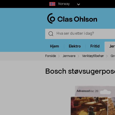
Select
Norway
market
Hjem
Elektro
Fritid
Je
Forside
Jernvare
Verktøytilbehør
Gr
Bosch støvsugerpos