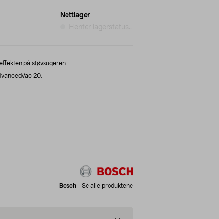
Nettlager
Henter lagerstatus...
effekten på støvsugeren.
AdvancedVac 20.
Bosch
-
Se alle produktene