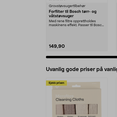
Grovstøvsugertilbehør
Forfilter til Bosch tørr- og
våtstøvsuger
Med rene filtre opprettholdes
maskinens effekt. Passer til Bosch
grovstøvsugerne...
149,90
Legg i handlekurv
Uvanlig gode priser på vanli
Sjekk prisen