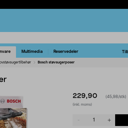
rnvare
Multimedia
Reservedeler
Til
ovstøvsugertilbehør
Bosch støvsugerposer
er
229,90
(45,98/stk)
(inkl. moms)
Product
quantity