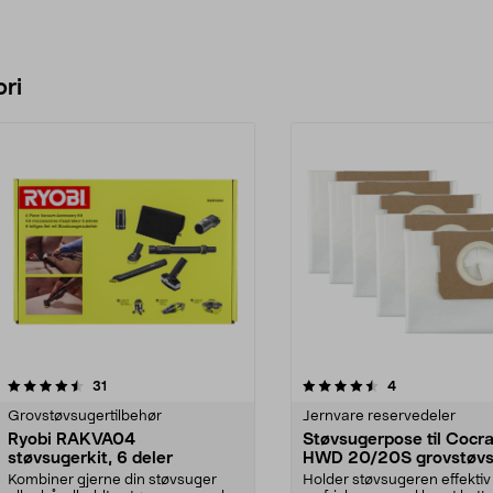
ri
4.5 av 5 stjerner
anmeldelser
4.5 av 5 stjerner
anmeldelser
31
4
Grovstøvsugertilbehør
Jernvare reservedeler
Ryobi RAKVA04
Støvsugerpose til Cocra
støvsugerkit, 6 deler
HWD 20/20S grovstøvs
5-pakning
Kombiner gjerne din støvsuger
Holder støvsugeren effekti