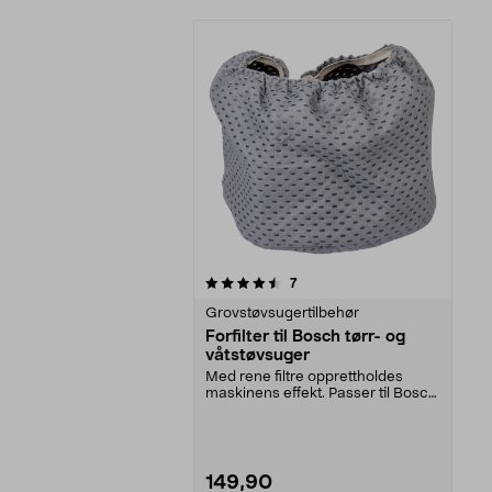
5av 5 stjerner
anmeldelser
7
Grovstøvsugertilbehør
Forfilter til Bosch tørr- og
våtstøvsuger
Med rene filtre opprettholdes
maskinens effekt. Passer til Bosch
grovstøvsugerne...
149,90