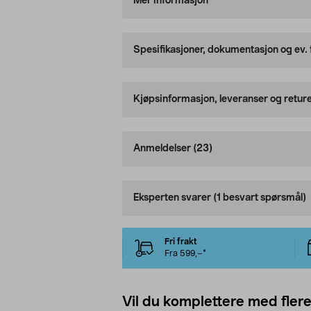
Mer informasjon
Spesifikasjoner, dokumentasjon og ev.
Kjøpsinformasjon, leveranser og retur
Anmeldelser
(23)
Eksperten svarer
(1 besvart spørsmål)
Fri frakt
Fra 599,–*
Vil du komplettere med fler