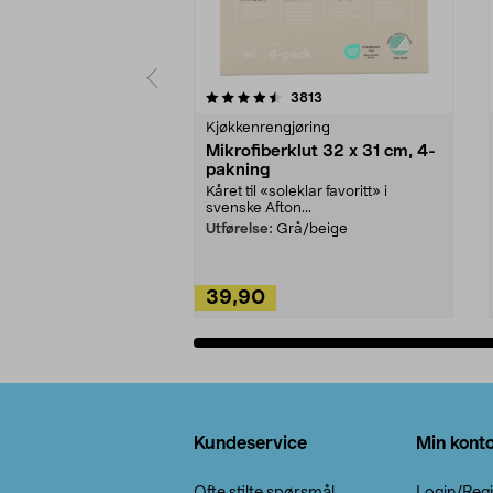
5av 5 stjerner
4.5av 5 stjerner
anmeldelser
3813
Kjøkkenrengjøring
Mikrofiberklut 32 x 31 cm, 4-
pakning
Kåret til «soleklar favoritt» i
svenske Afton...
Utførelse:
Grå/beige
39,90
Legg i handlekurv
Bunntekst
Kundeservice
Min kont
Ofte stilte spørsmål
Login/Regi