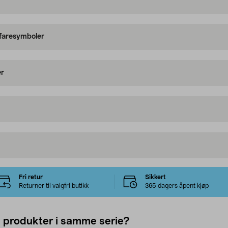
 faresymboler
er
Fri retur
Sikkert
Returner til valgfri butikk
365 dagers åpent kjøp
e produkter i samme serie?