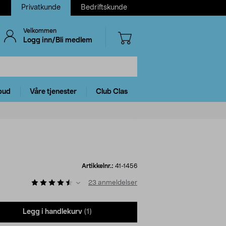
Privatkunde
Bedriftskunde
Velkommen
Logg inn/Bli medlem
bud
Våre tjenester
Club Clas
Artikkelnr.:
41-1456
23
anmeldelser
Legg i handlekurv
(1)