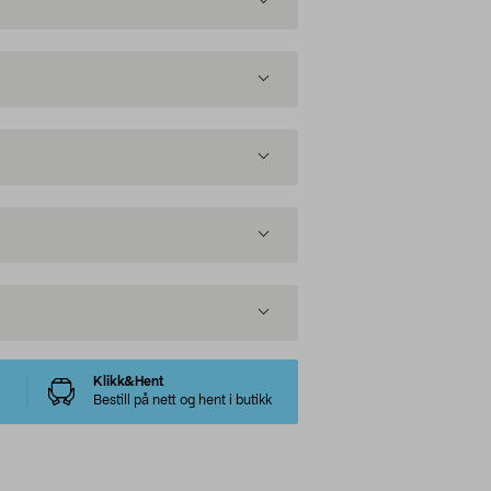
Klikk&Hent
Bestill på nett og hent i butikk