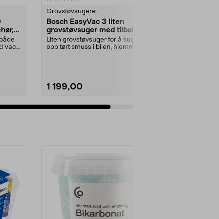
Grovstøvsugere
0
Bosch EasyVac 3 liten
hør,
grovstøvsuger med tilbehør
 både
Liten grovstøvsuger for å suge
ed Vac
opp tørt smuss i bilen, hjemmet
eller verkstedet....
1 199,00
Legg i handlekurv