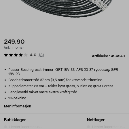
249,90
(inkl. moms)
4.0
(
3
)
Artikkelnr.:
41-4540
Passer Bosch gresstrimmer: GRT 18V-33, AFS 23-37, ryddesag: GFR
18V-23.
Bosch trimmertråd 37 cm (3,5 mm) for krevende trimming.
Klippediameter 23 cm – takler høyt gress, busker og grovt ugress.
Lang levetid takket være ekstra kraftig tråd.
10-pakning.
Mer informasjon
Butikklager
Nettlager
Henter lagerstatus...
Henter lagerstatus...