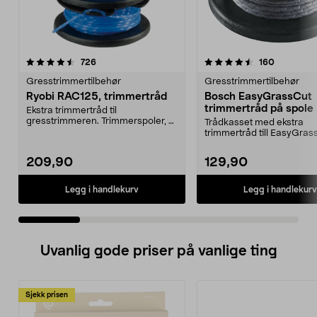
4.5 av 5 stjerner
anmeldelser
3.5 av 5 stjerner
anmeldels
726
160
Gresstrimmertilbehør
Gresstrimmertilbehør
Ryobi RAC125, trimmertråd
Bosch EasyGrassCut
trimmertråd på spole
Ekstra trimmertråd til
gresstrimmeren. Trimmerspoler, 3
Trådkasset med ekstra
stk. Passer til alle Ryo...
trimmertråd till EasyGras
EasyGrassCut 26, EasyGra
209,90
129,90
Legg i handlekurv
Legg i handlekurv
Uvanlig gode priser på vanlige ting
Sjekk prisen