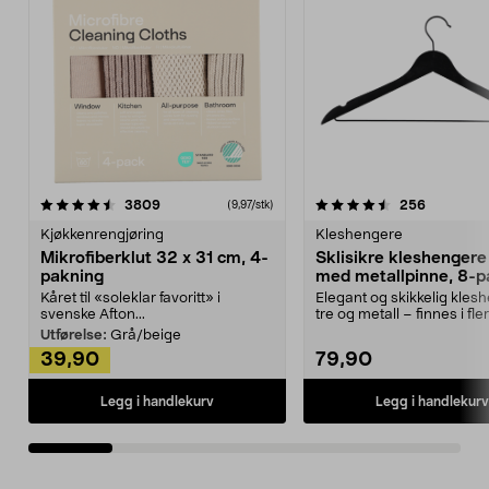
4.5av 5 stjerner
anmeldelser
4.5av 5 stjerner
anmeldels
3809
256
(9,97/stk)
Kjøkkenrengjøring
Kleshengere
Mikrofiberklut 32 x 31 cm, 4-
Sklisikre kleshengere 
pakning
med metallpinne, 8-p
Kåret til «soleklar favoritt» i
Elegant og skikkelig kles
svenske Afton...
tre og metall – finnes i fle
Kleshe...
Utførelse:
Grå/beige
39,90
79,90
Legg i handlekurv
Legg i handlekurv