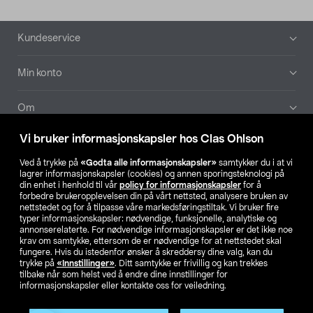
Bunntekst
Kundeservice
Min konto
Om
Vi bruker informasjonskapsler hos Clas Ohlson
Aktuelt
Ved å trykke på
«Godta alle informasjonskapsler»
samtykker du i at vi
lagrer informasjonskapsler (cookies) og annen sporingsteknologi på
Våre selskaper
din enhet i henhold til vår
policy for informasjonskapsler
for å
forbedre brukeropplevelsen din på vårt nettsted, analysere bruken av
nettstedet og for å tilpasse våre markedsføringstiltak. Vi bruker fire
Finn din butikk
typer informasjonskapsler: nødvendige, funksjonelle, analytiske og
annonserelaterte. For nødvendige informasjonskapsler er det ikke noe
krav om samtykke, ettersom de er nødvendige for at nettstedet skal
SE
NO
FI
fungere. Hvis du istedenfor ønsker å skreddersy dine valg, kan du
trykke på
«Innstillinger»
. Ditt samtykke er frivillig og kan trekkes
tilbake når som helst ved å endre dine innstillinger for
informasjonskapsler eller kontakte oss for veiledning.