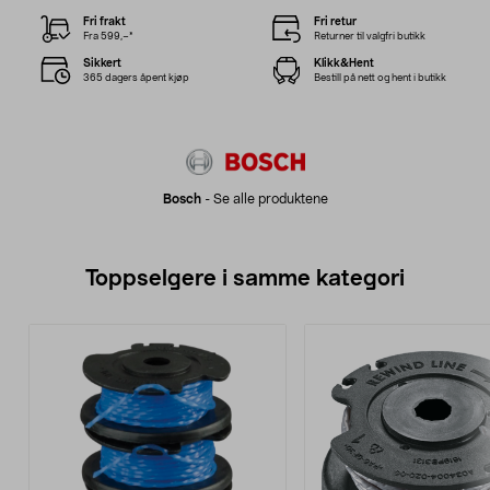
Fri frakt
Fri retur
Fra 599,–*
Returner til valgfri butikk
Sikkert
Klikk&Hent
365 dagers åpent kjøp
Bestill på nett og hent i butikk
Bosch
-
Se alle produktene
Toppselgere i samme kategori