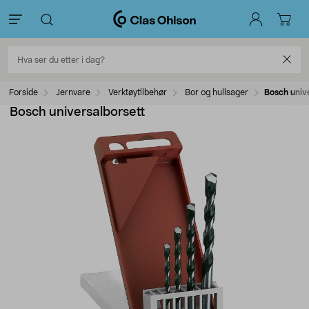
Forside
Jernvare
Verktøytilbehør
Bor og hullsager
Bosch univ
Bosch universalborsett