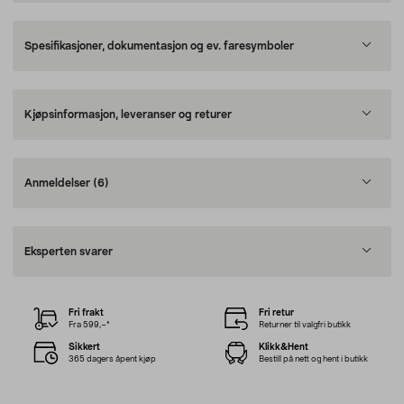
Spesifikasjoner, dokumentasjon og ev. faresymboler
Kjøpsinformasjon, leveranser og returer
Anmeldelser
(6)
Eksperten svarer
Fri frakt
Fri retur
Fra 599,–*
Returner til valgfri butikk
Sikkert
Klikk&Hent
365 dagers åpent kjøp
Bestill på nett og hent i butikk