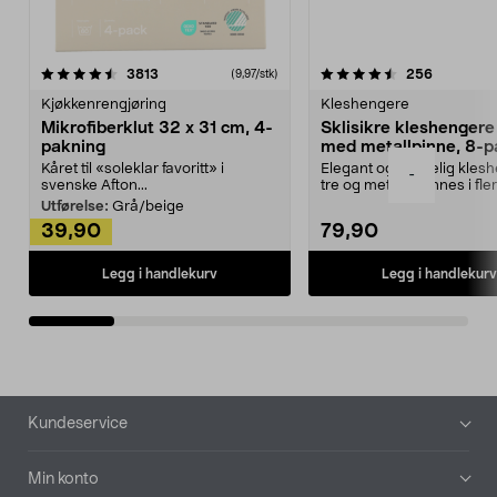
4.5av 5 stjerner
anmeldelser
4.5av 5 stjerner
anmeldels
3813
256
(9,97/stk)
Kjøkkenrengjøring
Kleshengere
Mikrofiberklut 32 x 31 cm, 4-
Sklisikre kleshengere 
pakning
med metallpinne, 8-p
Kåret til «soleklar favoritt» i
Elegant og skikkelig kles
-
svenske Afton...
tre og metall – finnes i fle
Kleshe...
Utførelse:
Grå/beige
39,90
79,90
Legg i handlekurv
Legg i handlekurv
Bunntekst
Kundeservice
Min konto