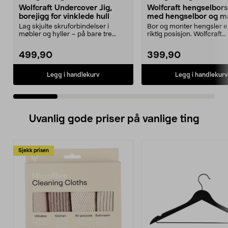
Wolfcraft Undercover Jig,
Wolfcraft hengselbors
borejigg for vinklede hull
med hengselbor og ma
deler
Lag skjulte skruforbindelser i
Bor og monter hengsler en
møbler og hyller – på bare tre
riktig posisjon. Wolfcraft
trinn. Wolfcraft U...
hengselborsett med ma...
499,90
399,90
Legg i handlekurv
Legg i handlekurv
Uvanlig gode priser på vanlige ting
Sjekk prisen