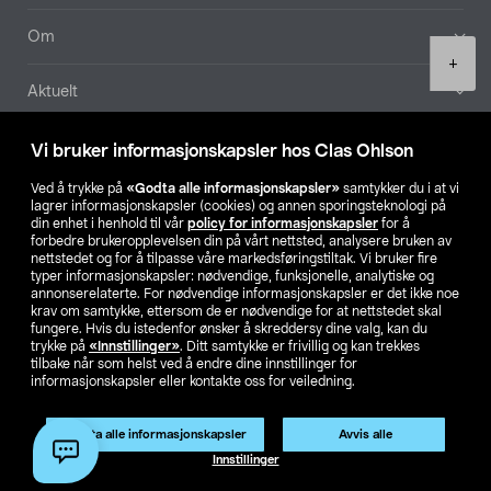
Om
Product
+
quantity
Aktuelt
Våre selskaper
Vi bruker informasjonskapsler hos Clas Ohlson
Ved å trykke på
«Godta alle informasjonskapsler»
samtykker du i at vi
Finn din butikk
lagrer informasjonskapsler (cookies) og annen sporingsteknologi på
din enhet i henhold til vår
policy for informasjonskapsler
for å
forbedre brukeropplevelsen din på vårt nettsted, analysere bruken av
SE
NO
FI
nettstedet og for å tilpasse våre markedsføringstiltak. Vi bruker fire
typer informasjonskapsler: nødvendige, funksjonelle, analytiske og
annonserelaterte. For nødvendige informasjonskapsler er det ikke noe
krav om samtykke, ettersom de er nødvendige for at nettstedet skal
fungere. Hvis du istedenfor ønsker å skreddersy dine valg, kan du
trykke på
«Innstillinger»
. Ditt samtykke er frivillig og kan trekkes
tilbake når som helst ved å endre dine innstillinger for
informasjonskapsler eller kontakte oss for veiledning.
Privacy statement
Medlemsvilkår
Kjøpsvilkår
For bedrifter
Endre til priser ekskl. moms
Godta alle informasjonskapsler
Avvis alle
Legg i handlekurv
(1)
Innstillinger