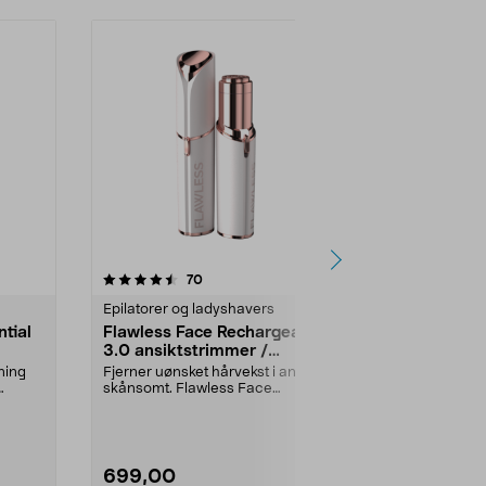
3.5 av 5 stjerner
anmeldelser
4.0
70
2
Epilatorer og ladyshavers
Epilatorer og
ntial
Flawless Face Rechargeable
Philips Ser
3.0 ansiktstrimmer /
BRE238/0
hårfjerner, oppladbar
ning
Fjerner uønsket hårvekst i ansiktet
Effektiv epiler
skånsomt. Flawless Face
opptil 28 dage
Rechargeable 3.0 – a...
epilator med..
699,00
449,90