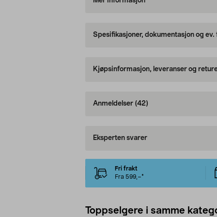
Mer informasjon
Spesifikasjoner, dokumentasjon og ev.
Kjøpsinformasjon, leveranser og retur
Anmeldelser
(42)
Eksperten svarer
Fri frakt
Fra 599,–*
Toppselgere i samme katego