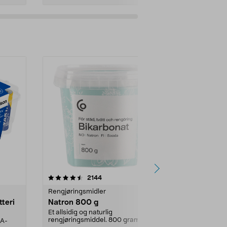
er
4.0av 5 stjerner
anmeldelser
4.5
2144
4
Rengjøringsmidler
Levende lys
tteri
Natron 800 g
Telys steari
prosent ste
Et allsidig og naturlig
rengjøringsmiddel. 800 gram
AA-
100 % stearin