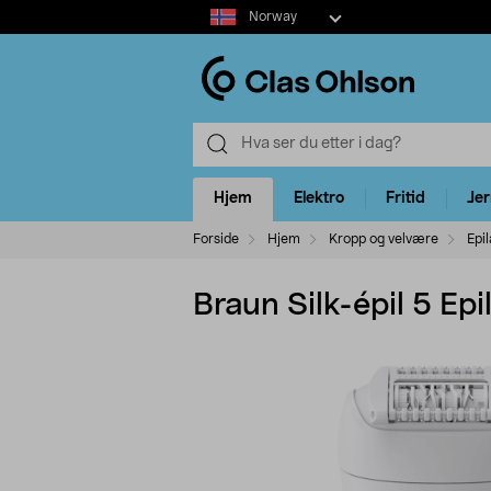
Select
Norway
market
Hjem
Elektro
Fritid
Je
Forside
Hjem
Kropp og velvære
Epi
Braun Silk-épil 5 Ep