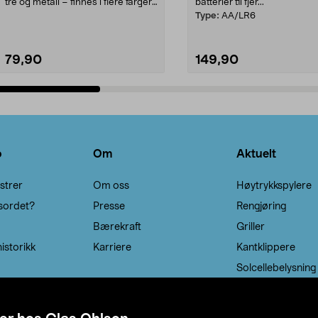
tre og metall – finnes i flere farger.
batterier til fjer...
Kleshe...
Type:
AA/LR6
79,90
149,90
Legg i handlekurv
Legg i handlekurv
o
Om
Aktuelt
strer
Om oss
Høytrykkspylere
sordet?
Presse
Rengjøring
Bærekraft
Griller
istorikk
Karriere
Kantklippere
Solcellebelysning