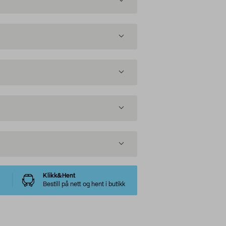
Klikk&Hent
Bestill på nett og hent i butikk