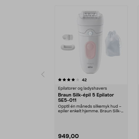
0 av 5 stjerner
4.0 av 5 stjerner
anmeldelser
42
Epilatorer og ladyshavers
Braun Silk-épil 5 Epilator
SE5-011
Opptil én måneds silkemyk hud –
epiler enkelt hjemme. Braun Silk-
épil 5 fjerner ...
949,00