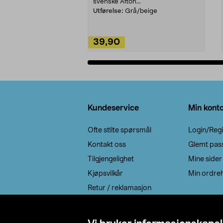
svenske Afton...
Utførelse:
Grå/beige
39,90
Legg i handlekurv
Bunntekst
Kundeservice
Min kont
Ofte stilte spørsmål
Login/Regi
Kontakt oss
Glemt pas
Tilgjengelighet
Mine sider
Kjøpsvilkår
Min ordreh
Retur / reklamasjon
EE-avfall
Cookie policy