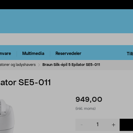
rnvare
Multimedia
Reservedeler
Til
latorer og ladyshavers
Braun Silk-épil 5 Epilator SE5-011
ilator SE5-011
949,00
(inkl. moms)
Product
quantity