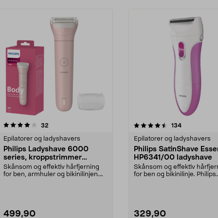
4.5 av 5 stjerner
anmeldelser
4.5 av 5 stjerner
anmeldelser
32
134
Epilatorer og ladyshavers
Epilatorer og ladyshavers
Philips Ladyshave 6000
Philips SatinShave Esse
series, kroppstrimmer
HP6341/00 ladyshave
BRL128/00
Skånsom og effektiv hårfjerning
Skånsom og effektiv hårfjer
for ben, armhuler og bikinilinjen.
for ben og bikinilinje. Philips
Philips Lady ...
SatinShave Essen...
499,90
329,90