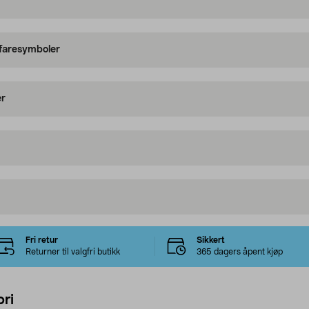
 faresymboler
er
Fri retur
Sikkert
Returner til valgfri butikk
365 dagers åpent kjøp
ri