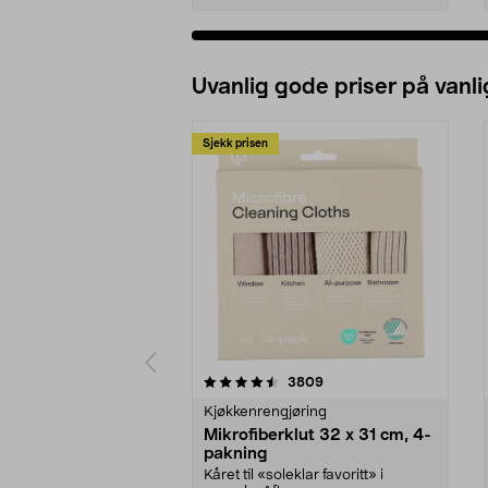
Uvanlig gode priser på vanli
Sjekk prisen
5av 5 stjerner
4.5av 5 stjerner
anmeldelser
3809
Kjøkkenrengjøring
Mikrofiberklut 32 x 31 cm, 4-
pakning
Kåret til «soleklar favoritt» i