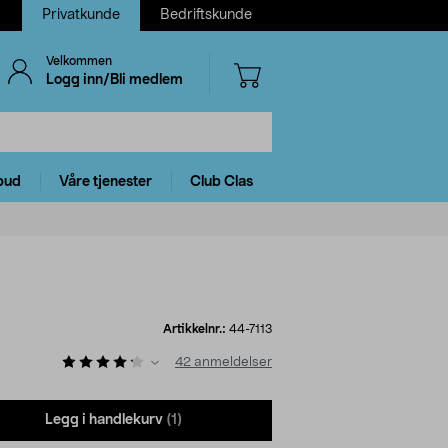
Privatkunde
Bedriftskunde
Velkommen
Logg inn/Bli medlem
bud
Våre tjenester
Club Clas
Artikkelnr.:
44-7113
42
anmeldelser
Legg i handlekurv
(1)