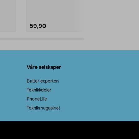
natron – til rengjøring både...
råvarer. Produ
brenner med e
59,90
69,90
Legg i handlekurv
Legg 
Våre selskaper
Batteriexperten
Teknikkdeler
PhoneLife
Teknikmagasinet