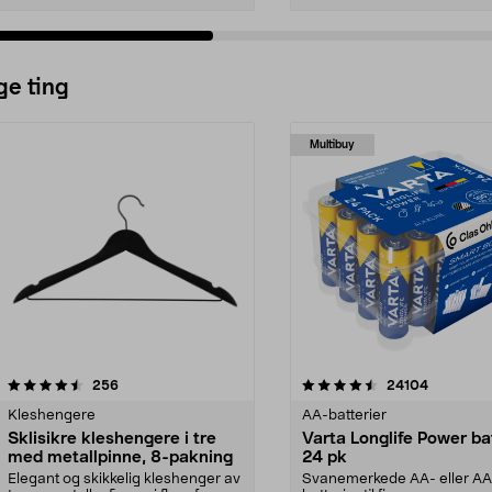
ge ting
Multibuy
4.5av 5 stjerner
anmeldelser
4.5av 5 stjerner
anmeldels
256
24104
Kleshengere
AA-batterier
Sklisikre kleshengere i tre
Varta Longlife Power ba
med metallpinne, 8-pakning
24 pk
Elegant og skikkelig kleshenger av
Svanemerkede AA- eller A