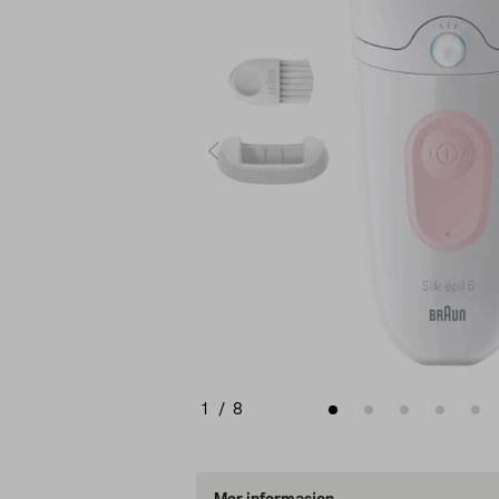
1
/
8