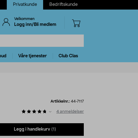
Privatkunde
Bedriftskunde
Velkommen
Logg inn/Bli medlem
bud
Våre tjenester
Club Clas
Artikkelnr.:
44-7117
4
anmeldelser
Legg i handlekurv
(1)