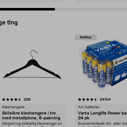
ge ting
Multibuy
4.5av 5 stjerner
anmeldelser
4.5av 5 stjerner
anmeldels
256
24104
Kleshengere
AA-batterier
Sklisikre kleshengere i tre
Varta Longlife Power ba
med metallpinne, 8-pakning
24 pk
Elegant og skikkelig kleshenger av
Svanemerkede AA- eller A