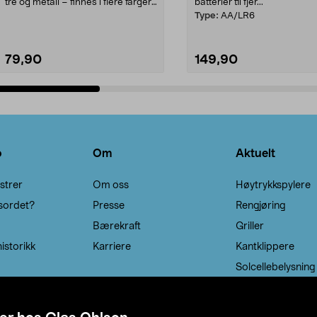
tre og metall – finnes i flere farger.
batterier til fjer...
Kleshe...
Type:
AA/LR6
79,90
149,90
Legg i handlekurv
Legg i handlekurv
o
Om
Aktuelt
strer
Om oss
Høytrykkspylere
sordet?
Presse
Rengjøring
Bærekraft
Griller
istorikk
Karriere
Kantklippere
Solcellebelysning