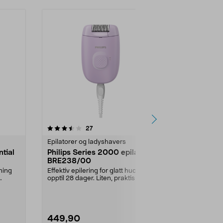
4.0 av 5 stjerner
anmeldelser
4.0
27
4
Epilatorer og ladyshavers
Epilatorer og
ntial
Philips Series 2000 epilator
Braun Silk-é
BRE238/00
030 Wet an
ning
Effektiv epilering for glatt hud i
Langvarig eff
opptil 28 dager. Liten, praktisk
glatt hud med
epilator med...
épil 7 epil...
449,90
1299,00