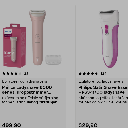
4.5 av 5 stjerner
anmeldelser
3.5 av 5 stjerner
anmeldelser
32
134
Epilatorer og ladyshavers
Epilatorer og ladyshavers
Philips Ladyshave 6000
Philips SatinShave Esse
series, kroppstrimmer
HP6341/00 ladyshave
BRL128/00
Skånsom og effektiv hårfjerning
Skånsom og effektiv hårfjer
for ben, armhuler og bikinilinjen.
for ben og bikinilinje. Philips
Philips Lady ...
SatinShave Essen...
499,90
329,90