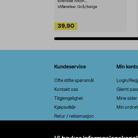
svenske Afton...
Utførelse:
Grå/beige
39,90
Legg i handlekurv
Bunntekst
Kundeservice
Min kont
Ofte stilte spørsmål
Login/Regi
Kontakt oss
Glemt pas
Tilgjengelighet
Mine sider
Kjøpsvilkår
Min ordreh
Retur / reklamasjon
EE-avfall
Cookie policy