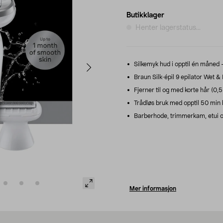
Butikklager
Henter lagerstatus...
Silkemyk hud i opptil én måned 
Braun Silk·épil 9 epilator Wet &
Fjerner til og med korte hår (0,
Trådløs bruk med opptil 50 min b
Barberhode, trimmerkam, etui og
Mer informasjon