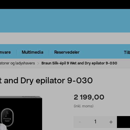
rnvare
Multimedia
Reservedeler
Til
latorer og ladyshavers
Braun Silk-épil 9 Wet and Dry epilator 9-030
t and Dry epilator 9-030
2 199,00
(inkl. moms)
Product
quantity