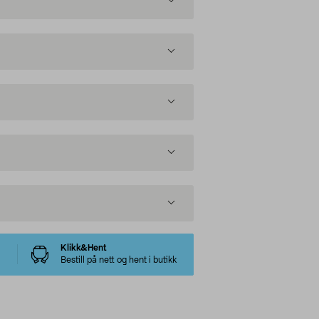
Klikk&Hent
Bestill på nett og hent i butikk