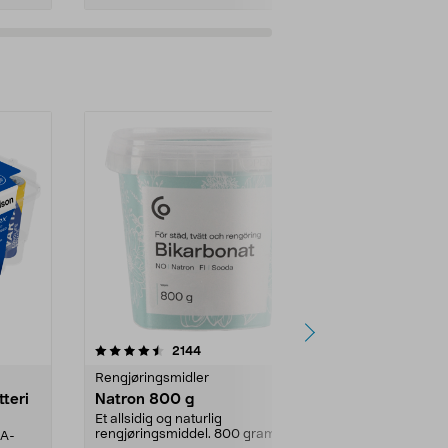
er
4.0av 5 stjerner
anmeldelser
4.5
2144
4
Rengjøringsmidler
Levende lys
tteri
Natron 800 g
Telys, 50 st
Et allsidig og naturlig
100 % stearin.
rengjøringsmiddel. 800 gram
AA-