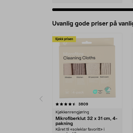
Uvanlig gode priser på vanli
Sjekk prisen
5av 5 stjerner
4.5av 5 stjerner
anmeldelser
3809
Kjøkkenrengjøring
Mikrofiberklut 32 x 31 cm, 4-
pakning
Kåret til «soleklar favoritt» i