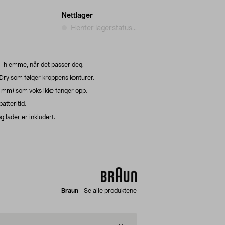
Nettlager
Henter lagerstatus...
– hjemme, når det passer deg.
 Dry som følger kroppens konturer.
5 mm) som voks ikke fanger opp.
atteritid.
 lader er inkludert.
Braun
-
Se alle produktene