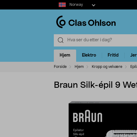
Select
Norway
market
Hjem
Elektro
Fritid
Je
Forside
Hjem
Kropp og velvære
Epi
Braun Silk-épil 9 We