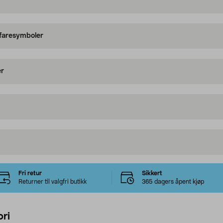
 faresymboler
er
Fri retur
Sikkert
Returner til valgfri butikk
365 dagers åpent kjøp
ri