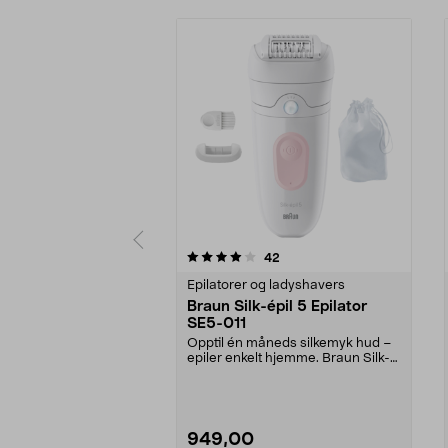
0 av 5 stjerner
4.0 av 5 stjerner
anmeldelser
42
Epilatorer og ladyshavers
Braun Silk-épil 5 Epilator
SE5-011
Opptil én måneds silkemyk hud –
epiler enkelt hjemme. Braun Silk-
épil 5 fjerner ...
949,00