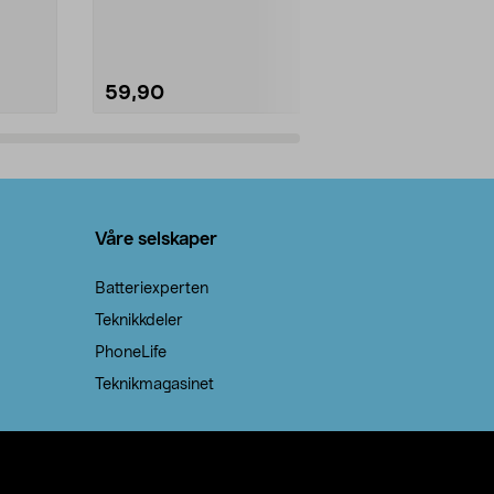
natron – til rengjøring både...
59,90
69,90
Legg i handlekurv
Legg 
Våre selskaper
Batteriexperten
Teknikkdeler
PhoneLife
Teknikmagasinet