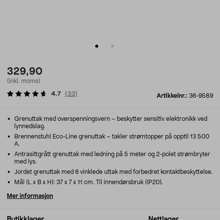
329,90
(inkl. moms)
4.7
(
33
)
Artikkelnr.:
36-9589
Grenuttak med overspenningsvern – beskytter sensitiv elektronikk ved
lynnedslag.
Brennenstuhl Eco-Line grenuttak – takler strømtopper på opptil 13 500
A.
Antrasittgrått grenuttak med ledning på 5 meter og 2-polet strømbryter
med lys.
Jordet grenuttak med 6 vinklede uttak med forbedret kontaktbeskyttelse.
Mål (L x B x H): 37 x 7 x 11 cm. Til innendørsbruk (IP20).
Mer informasjon
Butikklager
Nettlager