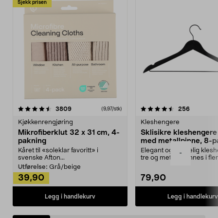
Sjekk prisen
4.5av 5 stjerner
anmeldelser
4.5av 5 stjerner
anmeldels
3809
256
(9,97/stk)
Kjøkkenrengjøring
Kleshengere
Mikrofiberklut 32 x 31 cm, 4-
Sklisikre kleshengere 
pakning
med metallpinne, 8-p
Kåret til «soleklar favoritt» i
Elegant og skikkelig kles
-
svenske Afton...
tre og metall – finnes i fle
Kleshe...
Utførelse:
Grå/beige
39,90
79,90
Legg i handlekurv
Legg i handlekurv