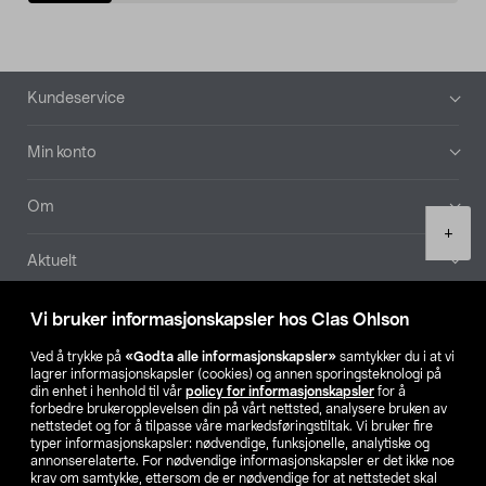
Bunntekst
Kundeservice
Min konto
Om
Product
+
quantity
Aktuelt
Våre selskaper
Vi bruker informasjonskapsler hos Clas Ohlson
Ved å trykke på
«Godta alle informasjonskapsler»
samtykker du i at vi
Finn din butikk
lagrer informasjonskapsler (cookies) og annen sporingsteknologi på
din enhet i henhold til vår
policy for informasjonskapsler
for å
forbedre brukeropplevelsen din på vårt nettsted, analysere bruken av
SE
NO
FI
nettstedet og for å tilpasse våre markedsføringstiltak. Vi bruker fire
typer informasjonskapsler: nødvendige, funksjonelle, analytiske og
annonserelaterte. For nødvendige informasjonskapsler er det ikke noe
krav om samtykke, ettersom de er nødvendige for at nettstedet skal