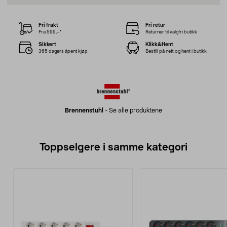
Fri frakt
Fri retur
Fra 599,–*
Returner til valgfri butikk
Sikkert
Klikk&Hent
365 dagers åpent kjøp
Bestill på nett og hent i butikk
Brennenstuhl
-
Se alle produktene
Toppselgere i samme kategori