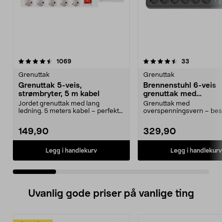
4.5 av 5 stjerner
anmeldelser
4.5 av 5 stjerner
anmeldelse
1069
33
Grenuttak
Grenuttak
Grenuttak 5-veis,
Brennenstuhl 6-veis
strømbryter, 5 m kabel
grenuttak med
overspenningsvern, 5
Jordet grenuttak med lang
Grenuttak med
ledning. 5 meters kabel – perfekt
overspenningsvern – bes
som skjøteledning. 2...
sensitiv elektronikk ved
lynnedslag....
149,90
329,90
Legg i handlekurv
Legg i handlekurv
Uvanlig gode priser på vanlige ting