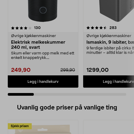
4.5 av 5 stjerner
anmeldelser
4.0 av 5 stjerner
anmeldels
130
283
Øvrige kjøkkenmaskiner
Øvrige kjøkkenmaskiner
Elektrisk melkeskummer
Ismaskin, 9 isbiter, b
240 ml, svart
9 ferdige isbiter på cirka 
minutter – alltid klar is nå
Skum eller varm opp melk med ett
trenger det. Liten...
enkelt knappetrykk.
Melkeskummer – dobbeltvegge...
249,90
1299,00
299,90
Legg i handlekurv
Legg i handlekurv
Uvanlig gode priser på vanlige ting
Sjekk prisen