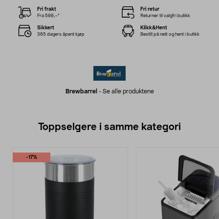
Fri frakt
Fri retur
Fra 599,–*
Returner til valgfri butikk
Sikkert
Klikk&Hent
365 dagers åpent kjøp
Bestill på nett og hent i butikk
Brewbarrel
-
Se alle produktene
Toppselgere i samme kategori
-17%