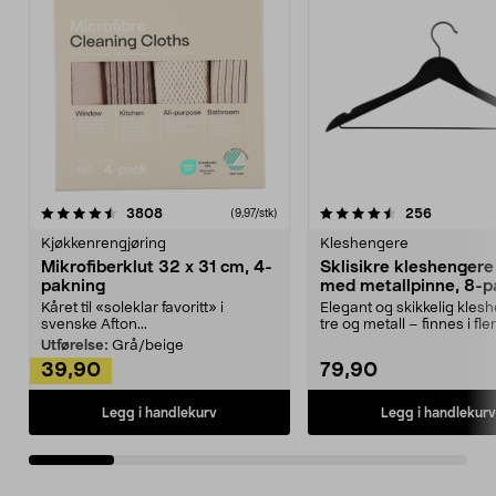
4.5av 5 stjerner
anmeldelser
4.5av 5 stjerner
anmeldels
3808
256
(9,97/stk)
Kjøkkenrengjøring
Kleshengere
Mikrofiberklut 32 x 31 cm, 4-
Sklisikre kleshengere 
pakning
med metallpinne, 8-p
Kåret til «soleklar favoritt» i
Elegant og skikkelig kles
svenske Afton...
tre og metall – finnes i fle
Kleshe...
Utførelse:
Grå/beige
39,90
79,90
Legg i handlekurv
Legg i handlekurv