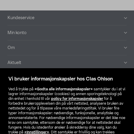
Bunntekst
Kundeservice
Min konto
Om
Aktuelt
Våre selskaper
Vi bruker informasjonskapsler hos Clas Ohlson
Ved å trykke på
«Godta alle informasjonskapsler»
samtykker du i at vi
Finn din butikk
lagrer informasjonskapsler (cookies) og annen sporingsteknologi på
din enhet i henhold til vår
policy for informasjonskapsler
for å
forbedre brukeropplevelsen din på vårt nettsted, analysere bruken av
SE
NO
FI
nettstedet og for å tilpasse våre markedsføringstiltak. Vi bruker fire
typer informasjonskapsler: nødvendige, funksjonelle, analytiske og
annonserelaterte. For nødvendige informasjonskapsler er det ikke noe
krav om samtykke, ettersom de er nødvendige for at nettstedet skal
fungere. Hvis du istedenfor ønsker å skreddersy dine valg, kan du
trykke på
«Innstillinger»
. Ditt samtykke er frivillig og kan trekkes