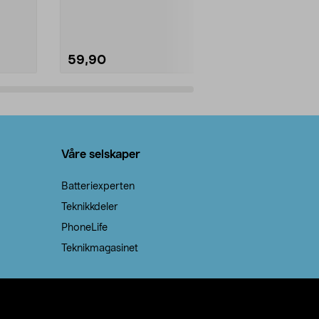
natron – til rengjøring både...
råvarer. Produ
brenner med e
59,90
69,90
Legg i handlekurv
Legg 
Våre selskaper
Batteriexperten
Teknikkdeler
PhoneLife
Teknikmagasinet