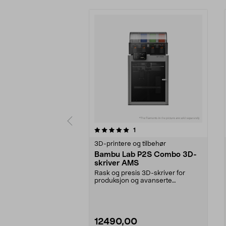
0 av 5 stjerner
4.0 av 5 stjerner
anmeldelser
1
3D-printere og tilbehør
Bambu Lab P2S Combo 3D-
skriver AMS
Rask og presis 3D-skriver for
produksjon og avanserte
prosjekter i høy hastighet...
12490,00