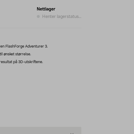
Nettlager
Henter lagerstatus...
eren FlashForge Adventurer 3.
l ønsket størrelse.
resultat på 3D-utskriftene.