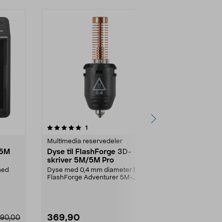
4.5 av 5 stjerner
anmeldelser
5.0
1
9
Multimedia reservedeler
Multimedia r
 5M
Dyse til FlashForge 3D-
Dyse opptil
skriver 5M/5M Pro
FlashForge 
mm
 med
Dyse med 0,4 mm diameter for
Hotend til 3D
FlashForge Adventurer 5M-
FlashForge A
skriver. For 3D-utskrifter...
369,90
369,90
90,00