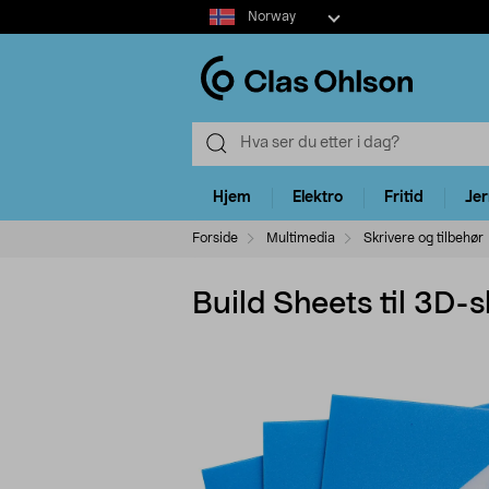
Select
Norway
market
Hjem
Elektro
Fritid
Je
Forside
Multimedia
Skrivere og tilbehør
Build Sheets til 3D-