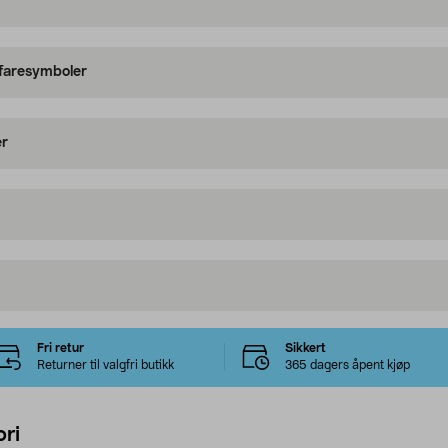
 faresymboler
er
Fri retur
Sikkert
Returner til valgfri butikk
365 dagers åpent kjøp
ri