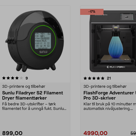
-17%
5.0 av 5 stjerner
anmeldelser
5.0 av 5 stjerner
anmeldelser
9
21
3D-printere og tilbehør
3D-printere og tilbehør
Sunlu Filadryer S2 Filament
FlashForge Adventurer
Dryer filamenttørker
Pro 3D-skriver
Få bedre 3D-utskrifter – tørk
Klar til bruk på 10 minutter
filamentet for å unngå fukt. Sunlu
automatisk nivåjustering.
Filadryer S2 fi...
FlashForge Adventurer...
899,00
4990,00
59