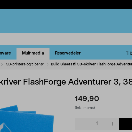
rnvare
Multimedia
Reservedeler
Til
3D-printere og tilbehør
Build Sheets til 3D-skriver FlashForge Advent
skriver FlashForge Adventurer 3, 
149,90
(inkl. moms)
Product
quantity