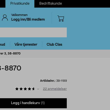
Privatkunde
Bedriftskunde
Velkommen
Logg inn/Bli medlem
bud
Våre tjenester
Club Clas
urer 3, 38-8870
38-8870
Artikkelnr.:
39-1189
22
anmeldelser
Legg i handlekurv
(1)