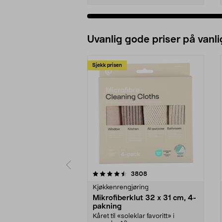
Uvanlig gode priser på vanli
Sjekk prisen
5av 5 stjerner
4.5av 5 stjerner
anmeldelser
3808
Kjøkkenrengjøring
Mikrofiberklut 32 x 31 cm, 4-
pakning
Kåret til «soleklar favoritt» i