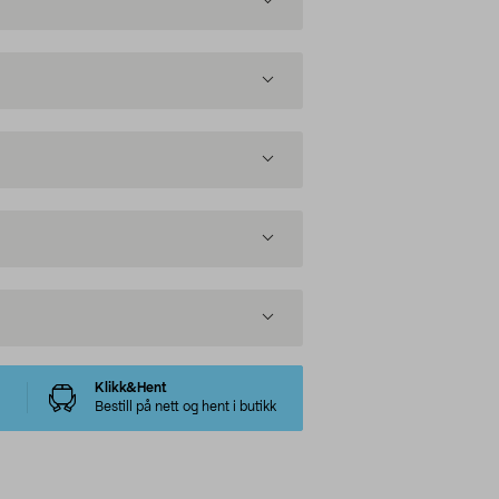
Klikk&Hent
Bestill på nett og hent i butikk