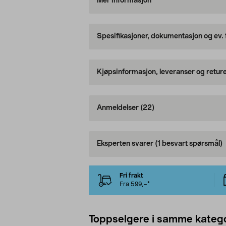
Mer informasjon
Spesifikasjoner, dokumentasjon og ev.
Kjøpsinformasjon, leveranser og retur
Anmeldelser
(22)
Eksperten svarer
(1 besvart spørsmål)
Fri frakt
Fra 599,–*
Toppselgere i samme katego