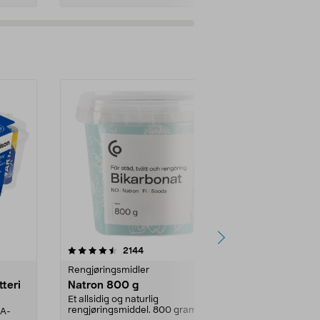
er
4.0av 5 stjerner
anmeldelser
4.5
2144
4
Rengjøringsmidler
Levende lys
tteri
Natron 800 g
Telys steari
prosent ste
Et allsidig og naturlig
rengjøringsmiddel. 800 gram
AA-
100 % stearin