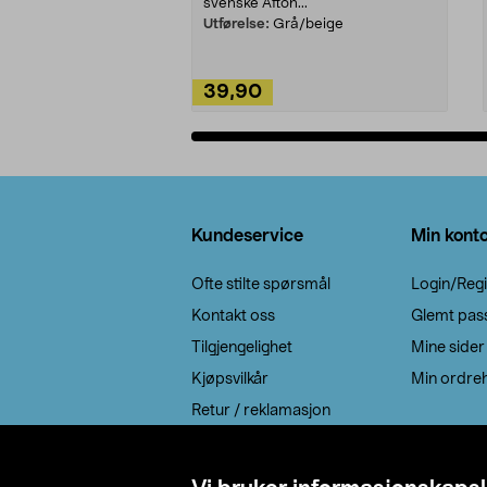
svenske Afton...
Utførelse:
Grå/beige
39,90
Legg i handlekurv
Bunntekst
Kundeservice
Min kont
Ofte stilte spørsmål
Login/Regi
Kontakt oss
Glemt pas
Tilgjengelighet
Mine sider
Kjøpsvilkår
Min ordreh
Retur / reklamasjon
EE-avfall
Cookie policy