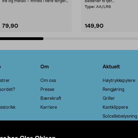
tre og metall – finnes i flere farger.
batterier til fjer...
Kleshe...
Type:
AA/LR6
79,90
149,90
Legg i handlekurv
Legg i handlekurv
o
Om
Aktuelt
strer
Om oss
Høytrykkspylere
sordet?
Presse
Rengjøring
Bærekraft
Griller
istorikk
Karriere
Kantklippere
Solcellebelysning