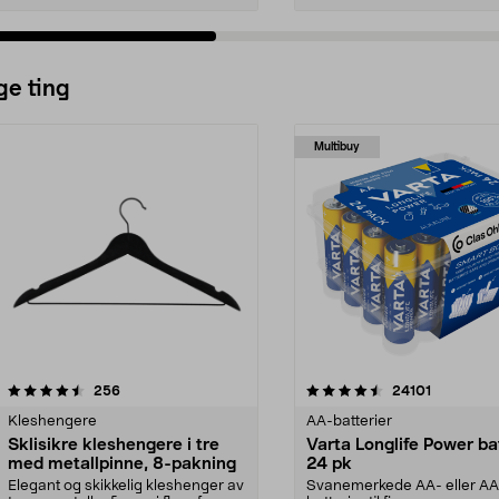
ge ting
Multibuy
4.5av 5 stjerner
anmeldelser
4.5av 5 stjerner
anmeldels
256
24101
Kleshengere
AA-batterier
Sklisikre kleshengere i tre
Varta Longlife Power ba
med metallpinne, 8-pakning
24 pk
Elegant og skikkelig kleshenger av
Svanemerkede AA- eller A