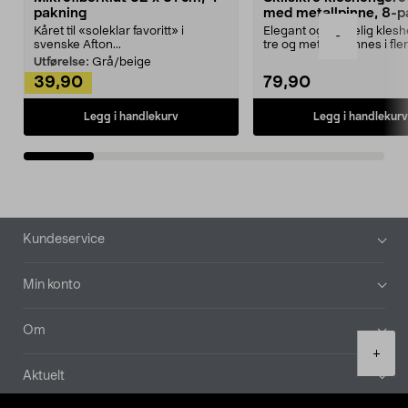
pakning
med metallpinne, 8-p
Kåret til «soleklar favoritt» i
Elegant og skikkelig kles
-
svenske Afton...
tre og metall – finnes i fle
Kleshe...
Utførelse:
Grå/beige
39,90
79,90
Legg i handlekurv
Legg i handlekurv
Bunntekst
Kundeservice
Min konto
Om
Product
+
quantity
Aktuelt