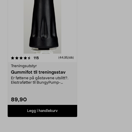
anmeldelser
115
(44,95/stk)
Treningsutstyr
Gummifot til treningsstav
Er føttene på gåstavene utslitt?.
Ekstraføtter til BungyPump-
treningsstaver. 2-p...
89,90
Legg i handlekurv