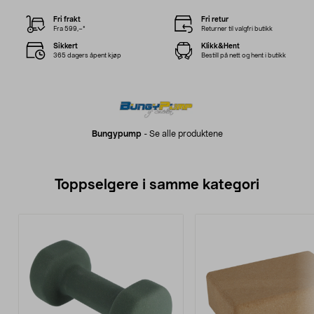
Fri frakt
Fri retur
Fra 599,–*
Returner til valgfri butikk
Sikkert
Klikk&Hent
365 dagers åpent kjøp
Bestill på nett og hent i butikk
Bungypump
-
Se alle produktene
Toppselgere i samme kategori