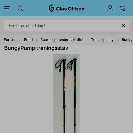
Forside
Fritid
Sport og utendørsaktivitet
Treningsutstyr
Bungy
BungyPump treningsstav