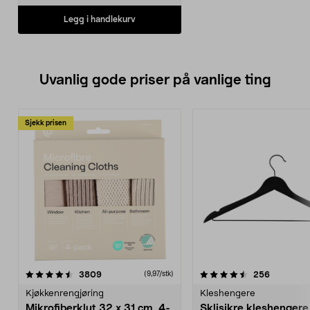
Legg i handlekurv
Uvanlig gode priser på vanlige ting
Sjekk prisen
4.5av 5 stjerner
anmeldelser
4.5av 5 stjerner
anmeldels
3809
256
(9,97/stk)
Kjøkkenrengjøring
Kleshengere
Mikrofiberklut 32 x 31 cm, 4-
Sklisikre kleshengere 