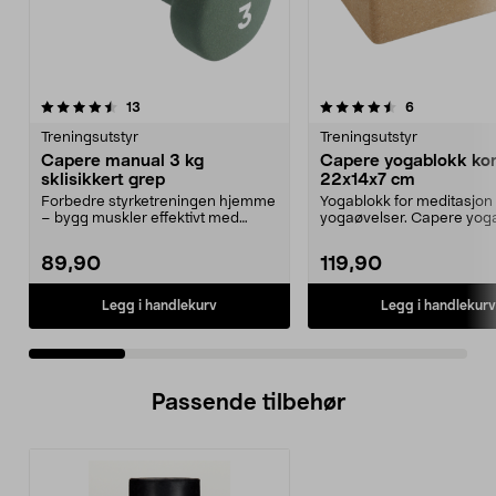
4.5 av 5 stjerner
anmeldelser
4.5 av 5 stjerner
anmeldelser
13
6
Treningsutstyr
Treningsutstyr
Capere manual 3 kg
Capere yogablokk ko
sklisikkert grep
22x14x7 cm
Forbedre styrketreningen hjemme
Yogablokk for meditasjon 
– bygg muskler effektivt med
yogaøvelser. Capere yoga
håndvekter. Capere ...
solid kork – 3...
89,90
119,90
Legg i handlekurv
Legg i handlekurv
Passende tilbehør