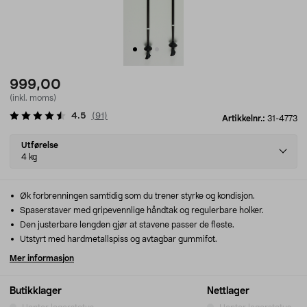
999,00
(inkl. moms)
4.5
(
91
)
Artikkelnr.:
31-4773
Select
Utførelse
variant
4 kg
Øk forbrenningen samtidig som du trener styrke og kondisjon.
Spaserstaver med gripevennlige håndtak og regulerbare holker.
Den justerbare lengden gjør at stavene passer de fleste.
Utstyrt med hardmetallspiss og avtagbar gummifot.
Mer informasjon
Butikklager
Nettlager