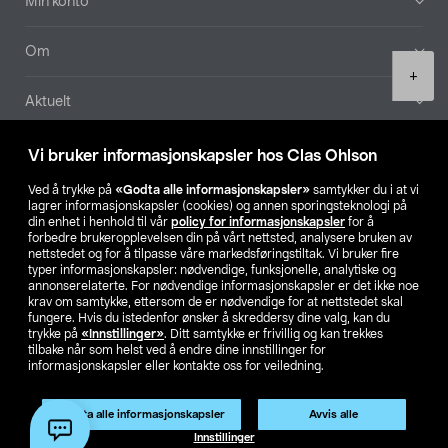
Min konto
Om
Product
+
quantity
Aktuelt
Våre selskaper
Vi bruker informasjonskapsler hos Clas Ohlson
Ved å trykke på
«Godta alle informasjonskapsler»
samtykker du i at vi
Finn din butikk
lagrer informasjonskapsler (cookies) og annen sporingsteknologi på
din enhet i henhold til vår
policy for informasjonskapsler
for å
forbedre brukeropplevelsen din på vårt nettsted, analysere bruken av
SE
NO
FI
nettstedet og for å tilpasse våre markedsføringstiltak. Vi bruker fire
typer informasjonskapsler: nødvendige, funksjonelle, analytiske og
annonserelaterte. For nødvendige informasjonskapsler er det ikke noe
krav om samtykke, ettersom de er nødvendige for at nettstedet skal
fungere. Hvis du istedenfor ønsker å skreddersy dine valg, kan du
trykke på
«Innstillinger»
. Ditt samtykke er frivillig og kan trekkes
tilbake når som helst ved å endre dine innstillinger for
informasjonskapsler eller kontakte oss for veiledning.
Privacy statement
Medlemsvilkår
Kjøpsvilkår
For bedrifter
Endre til priser ekskl. moms
Godta alle informasjonskapsler
Avvis alle
Legg i handlekurv
(1)
Innstillinger