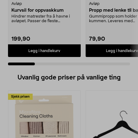
Avløp
Avløp
Kurvsil for oppvaskkum
Propp med lenke til b
Hindrer matrester fra å havne i
Gummipropp som holder 
avløpet. Passer de fleste
kummen. Leveres med
oppvaskkummer. Rustfri.
forkrommet kulelenke med
199,90
79,90
Legg i handlekurv
Legg i handlekurv
Uvanlig gode priser på vanlige ting
Sjekk prisen