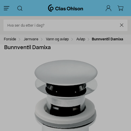
Forside
Jernvare
Vann og avløp
Avløp
Bunnventil Damixa
Bunnventil Damixa