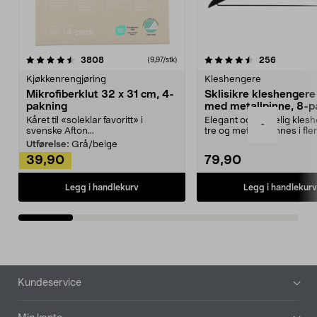
4.5av 5 stjerner
anmeldelser
4.5av 5 stjerner
anmeldels
3808
256
(9,97/stk)
Kjøkkenrengjøring
Kleshengere
Mikrofiberklut 32 x 31 cm, 4-
Sklisikre kleshengere 
pakning
med metallpinne, 8-p
Kåret til «soleklar favoritt» i
Elegant og skikkelig kles
-
svenske Afton...
tre og metall – finnes i fle
Kleshe...
Utførelse:
Grå/beige
39,90
79,90
Legg i handlekurv
Legg i handlekurv
Bunntekst
Kundeservice