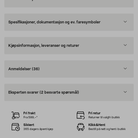
Spesifikasjoner, dokumentasjon og ev. faresymboler
Kjøpsinformasjon, leveranser og returer
Anmeldelser
(36)
Eksperten svarer
(2 besvarte spørsmål)
Fri frakt
Fri retur
Fra 599,–*
Returner til valgfri butikk
Sikkert
Klikk&Hent
365 dagers åpent kjøp
Bestill på nett og hent i butikk