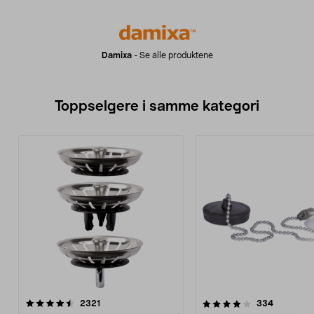
Damixa
-
Se alle produktene
Toppselgere i samme kategori
4.0 av 5 stjerner
anmeldelser
4.5 av 5 stjerner
anmeldels
2321
334