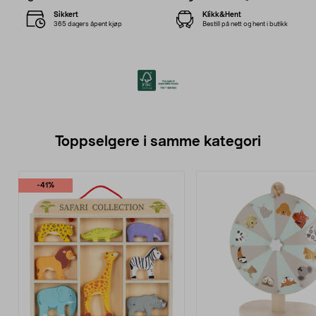
Sikkert
Klikk&Hent
365 dagers åpent kjøp
Bestill på nett og hent i butikk
Toppselgere i samme kategori
-41%