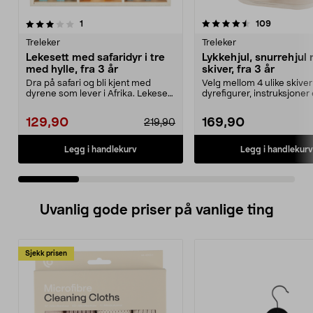
4.5 av 5 stjerner
anmeldelser
4.5 av 5 stjerner
anmeldels
1
109
Treleker
Treleker
Lekesett med safaridyr i tre
Lykkehjul, snurrehjul
med hylle, fra 3 år
skiver, fra 3 år
Dra på safari og bli kjent med
Velg mellom 4 ulike skiver 
dyrene som lever i Afrika. Lekesett
dyrefigurer, instruksjoner 
med safaridyr...
din egen...
129,90
169,90
219,90
Legg i handlekurv
Legg i handlekurv
Uvanlig gode priser på vanlige ting
Sjekk prisen