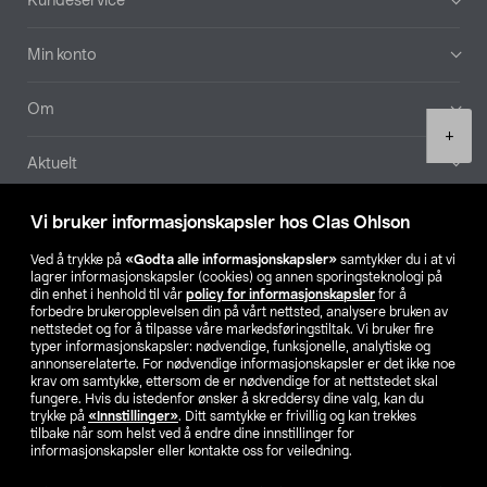
Kundeservice
Min konto
Om
Product
+
quantity
Aktuelt
Våre selskaper
Vi bruker informasjonskapsler hos Clas Ohlson
Ved å trykke på
«Godta alle informasjonskapsler»
samtykker du i at vi
Finn din butikk
lagrer informasjonskapsler (cookies) og annen sporingsteknologi på
din enhet i henhold til vår
policy for informasjonskapsler
for å
forbedre brukeropplevelsen din på vårt nettsted, analysere bruken av
SE
NO
FI
nettstedet og for å tilpasse våre markedsføringstiltak. Vi bruker fire
typer informasjonskapsler: nødvendige, funksjonelle, analytiske og
annonserelaterte. For nødvendige informasjonskapsler er det ikke noe
krav om samtykke, ettersom de er nødvendige for at nettstedet skal
fungere. Hvis du istedenfor ønsker å skreddersy dine valg, kan du
trykke på
«Innstillinger»
. Ditt samtykke er frivillig og kan trekkes
tilbake når som helst ved å endre dine innstillinger for
informasjonskapsler eller kontakte oss for veiledning.
Privacy statement
Medlemsvilkår
Kjøpsvilkår
For bedrifter