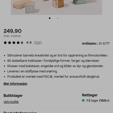
249,90
(inkl. moms)
4.5
(
102
)
Artikkelnr.:
31-5777
Stimulerer barnets kreativitet og er bra for opptrening av finmotorikken.
60 stabelbare treklosser i forskjellige former, farger og størrelser.
Klosser med bokstaver, engelske ord og bilder av dyr og gjenstander.
Leveres i en stoffpose med snøring.
Produktet er merket med FSC®, merket for ansvarsfullt skogbruk.
Mer informasjon
Nettlager
Butikklager
På lager
(100+)
Velg butikk