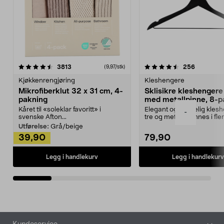
4.5av 5 stjerner
anmeldelser
4.5av 5 stjerner
anmeldels
3813
256
(9,97/stk)
Kjøkkenrengjøring
Kleshengere
Mikrofiberklut 32 x 31 cm, 4-
Sklisikre kleshengere 
pakning
med metallpinne, 8-p
Kåret til «soleklar favoritt» i
Elegant og skikkelig kles
-
svenske Afton...
tre og metall – finnes i fle
Kleshe...
Utførelse:
Grå/beige
39,90
79,90
Legg i handlekurv
Legg i handlekurv
Bunntekst