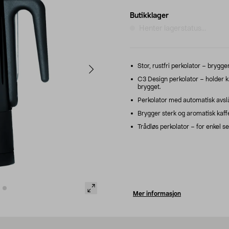
Butikklager
Henter lagerstatus...
Stor, rustfri perkolator – brygge
C3 Design perkolator – holder ka
brygget.
Perkolator med automatisk avslåi
Brygger sterk og aromatisk kaff
Trådløs perkolator – for enkel s
Mer informasjon