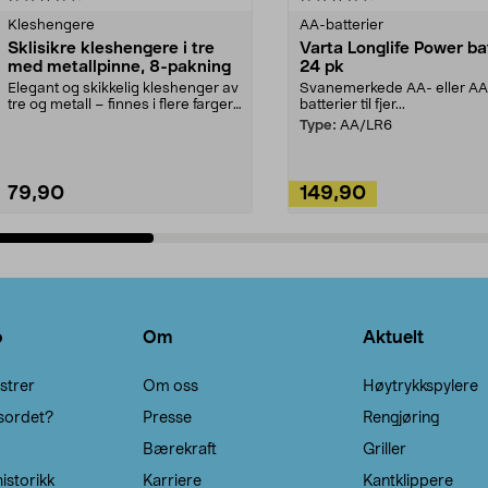
Kleshengere
AA-batterier
Sklisikre kleshengere i tre
Varta Longlife Power ba
med metallpinne, 8-pakning
24 pk
Elegant og skikkelig kleshenger av
Svanemerkede AA- eller A
tre og metall – finnes i flere farger.
batterier til fjer...
Kleshe...
Type:
AA/LR6
79,90
149,90
Legg i handlekurv
Legg i handlekurv
o
Om
Aktuelt
strer
Om oss
Høytrykkspylere
sordet?
Presse
Rengjøring
Bærekraft
Griller
istorikk
Karriere
Kantklippere