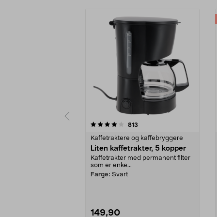
0 av 5 stjerner
4.5 av 5 stjerner
anmeldelser
813
Kaffetraktere og kaffebryggere
Liten kaffetrakter, 5 kopper
Kaffetrakter med permanent filter
som er enke...
Farge:
Svart
149,90