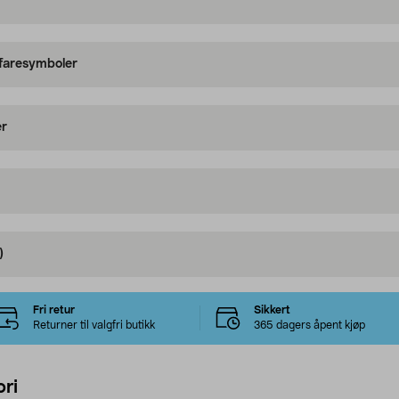
 faresymboler
er
)
Fri retur
Sikkert
Returner til valgfri butikk
365 dagers åpent kjøp
ri