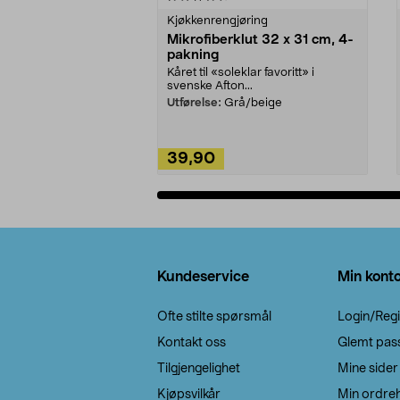
Kjøkkenrengjøring
Mikrofiberklut 32 x 31 cm, 4-
pakning
Kåret til «soleklar favoritt» i
svenske Afton...
Utførelse:
Grå/beige
39,90
Legg i handlekurv
Bunntekst
Kundeservice
Min kont
Ofte stilte spørsmål
Login/Regi
Kontakt oss
Glemt pas
Tilgjengelighet
Mine sider
Kjøpsvilkår
Min ordreh