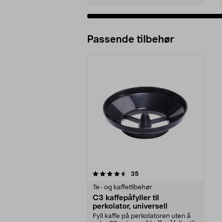
Passende tilbehør
5av 5 stjerner
anmeldelser
35
Te- og kaffetilbehør
C3 kaffepåfyller til
perkolator, universell
Fyll kaffe på perkolatoren uten å