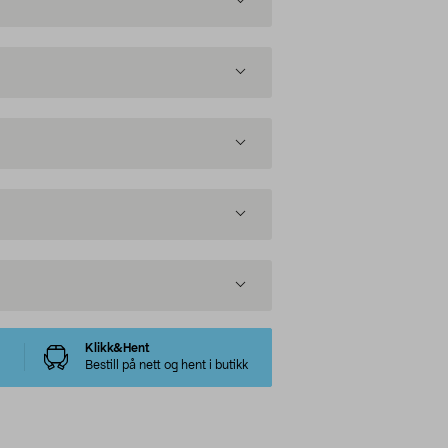
Klikk&Hent
Bestill på nett og hent i butikk