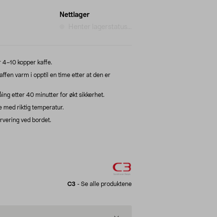
Nettlager
Henter lagerstatus...
r 4–10 kopper kaffe.
ffen varm i opptil en time etter at den er
ng etter 40 minutter for økt sikkerhet.
e med riktig temperatur.
ervering ved bordet.
C3
-
Se alle produktene