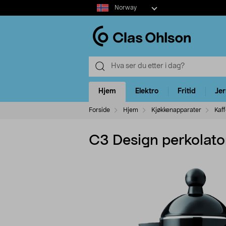
Select
Norway
market
Hjem
Elektro
Fritid
Je
Forside
Hjem
Kjøkkenapparater
Kaf
C3 Design perkolator 4