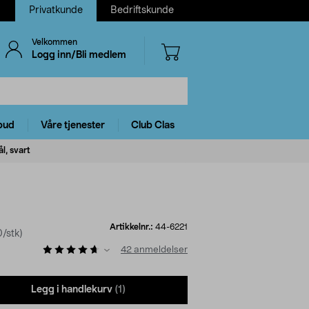
Privatkunde
Bedriftskunde
Velkommen
Logg inn/Bli medlem
bud
Våre tjenester
Club Clas
ål, svart
Artikkelnr.:
44-6221
/stk)
42
anmeldelser
Legg i handlekurv
(1)