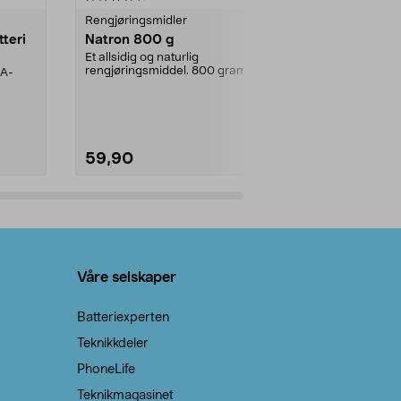
Rengjøringsmidler
Levende lys
tteri
Natron 800 g
Telys steari
prosent ste
Et allsidig og naturlig
rengjøringsmiddel. 800 gram
AA-
100 % stearin
natron – til rengjøring både...
råvarer. Produ
brenner med e
59,90
69,90
Legg i handlekurv
Legg 
Våre selskaper
Batteriexperten
Teknikkdeler
PhoneLife
Teknikmagasinet