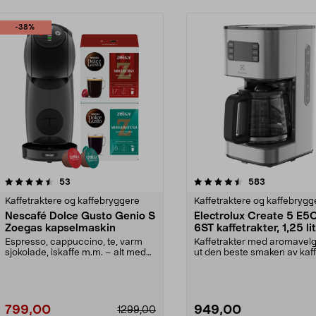
-38%
4.5 av 5 stjerner
anmeldelser
4.0 av 5 stjerner
anmeldelser
53
583
Kaffetraktere og kaffebryggere
Kaffetraktere og kaffebrygg
Nescafé Dolce Gusto Genio S
Electrolux Create 5 E5
Zoegas kapselmaskin
6ST kaffetrakter, 1,25 li
Espresso, cappuccino, te, varm
Kaffetrakter med aromavelg
sjokolade, iskaffe m.m. – alt med
ut den beste smaken av kaff
ett enkelt knap...
Electrolux Crea...
799,00
949,00
1299,00