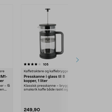
4.5 av 5 stjerner
anmeldelser
5.0
105
2
ere
Kaffetraktere og kaffebryggere
Kaffetraktere
CM1-
Presskanne i glass til 8
Moccamaste
ter
kopper, 1 liter
kaffetrakter,
er – få
Klassisk presskanne – brygg
Riktig god ka
en.
smaksrik kaffe både raskt og
temperatur – 
enkelt. Presskanne på 1...
Farge:
Svart
249,90
2899,00