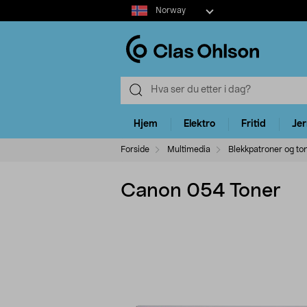
Select
Norway
market
Hjem
Elektro
Fritid
Je
Forside
Multimedia
Blekkpatroner og to
Canon 054 Toner