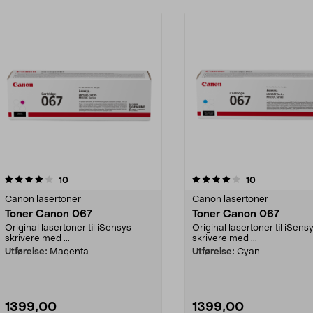
4.0 av 5 stjerner
anmeldelser
4.0 av 5 stjerner
anmeldelser
10
10
Canon lasertoner
Canon lasertoner
Toner Canon 067
Toner Canon 067
Original lasertoner til iSensys-
Original lasertoner til iSens
skrivere med ...
skrivere med ...
Utførelse:
Magenta
Utførelse:
Cyan
1399,00
1399,00