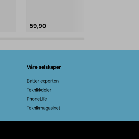
natron – til rengjøring både...
råvarer. Produ
brenner med e
59,90
69,90
Legg i handlekurv
Legg 
Våre selskaper
Batteriexperten
Teknikkdeler
PhoneLife
Teknikmagasinet