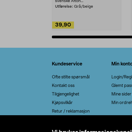
svenske Afton...
Utførelse:
Grå/beige
39,90
Legg i handlekurv
Bunntekst
Kundeservice
Min kont
Ofte stilte spørsmål
Login/Regi
Kontakt oss
Glemt pas
Tilgjengelighet
Mine sider
Kjøpsvilkår
Min ordreh
Retur / reklamasjon
EE-avfall
Cookie policy