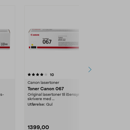
4.5 av 5 stjerner
anmeldelser
4.0
10
5
Canon lasertoner
Canon lasert
Toner Canon 067
Canon CRG 
ys-
Original lasertoner til iSensys-
Opptil 3100 ut
skrivere med ...
laserskriver
originalkasse.
Utførelse:
Gul
1399,00
1899,00