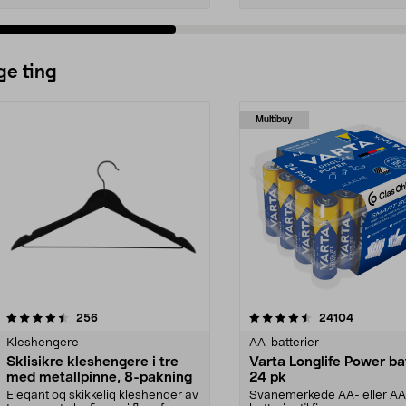
ge ting
Multibuy
4.5av 5 stjerner
anmeldelser
4.5av 5 stjerner
anmeldels
256
24104
Kleshengere
AA-batterier
Sklisikre kleshengere i tre
Varta Longlife Power ba
med metallpinne, 8-pakning
24 pk
Elegant og skikkelig kleshenger av
Svanemerkede AA- eller A