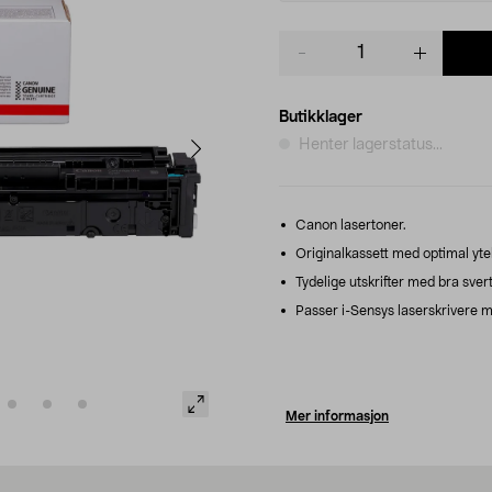
Product
quantity
Butikklager
Henter lagerstatus...
Canon lasertoner.
Originalkassett med optimal ytel
Tydelige utskrifter med bra svert
Passer i-Sensys laserskrivere m
Mer informasjon