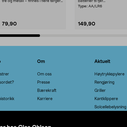
tre og metall – finnes i flere farger.
batterier til fjer...
Kleshe...
Type:
AA/LR6
79,90
149,90
Legg i handlekurv
Legg i handlekurv
o
Om
Aktuelt
strer
Om oss
Høytrykkspylere
sordet?
Presse
Rengjøring
Bærekraft
Griller
istorikk
Karriere
Kantklippere
Solcellebelysning