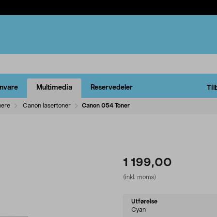
rnvare
Multimedia
Reservedeler
Til
nere
Canon lasertoner
Canon 054 Toner
1 199,00
(inkl. moms)
Select
Utførelse
variant
Cyan