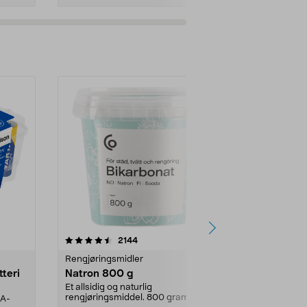
er
4.0av 5 stjerner
anmeldelser
4.5
2144
4
Rengjøringsmidler
Levende lys
tteri
Natron 800 g
Telys steari
prosent ste
Et allsidig og naturlig
rengjøringsmiddel. 800 gram
AA-
100 % stearin