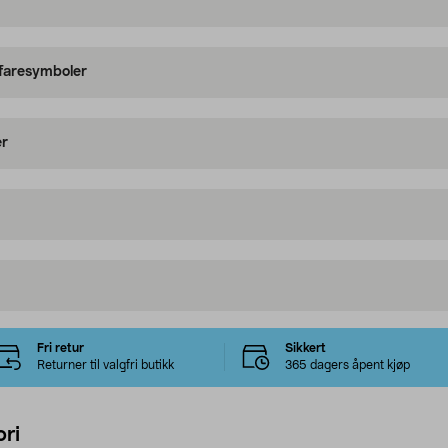
 faresymboler
er
Fri retur
Sikkert
Returner til valgfri butikk
365 dagers åpent kjøp
ri