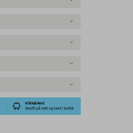
Klikk&Hent
Bestill på nett og hent i butikk