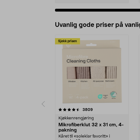
Uvanlig gode priser på vanli
Sjekk prisen
5av 5 stjerner
4.5av 5 stjerner
anmeldelser
3809
Kjøkkenrengjøring
Mikrofiberklut 32 x 31 cm, 4-
pakning
Kåret til «soleklar favoritt» i