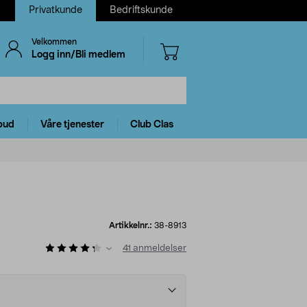
Privatkunde
Bedriftskunde
Velkommen
Logg inn/Bli medlem
bud
Våre tjenester
Club Clas
Artikkelnr.:
38-8913
41
anmeldelser