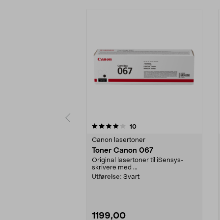
0 av 5 stjerner
4.0 av 5 stjerner
anmeldelser
10
Canon lasertoner
Toner Canon 067
Original lasertoner til iSensys-
skrivere med ...
Utførelse:
Svart
1199,00