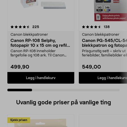
4.5 av 5 stjerner
anmeldelser
4.5 av 5 stjerner
anmeldels
225
138
Canon blekkpatroner
Canon blekkpatroner
Canon RP-108 Selphy,
Canon PG-545/CL-5
fotopapir 10 x 15 cm og refill
blekkpatron og fotopa
med fargefolie
Canon RP-108 inneholder
Prisgunstig sett – skriv ut
fargefolie og 108 ark. Til Canon
feriebilder, familiebilder el
Selphy kompaktskrivere....
festinnbydelser. Ca...
499,90
549,00
Legg i handlekurv
Legg i handlekurv
Uvanlig gode priser på vanlige ting
Sjekk prisen