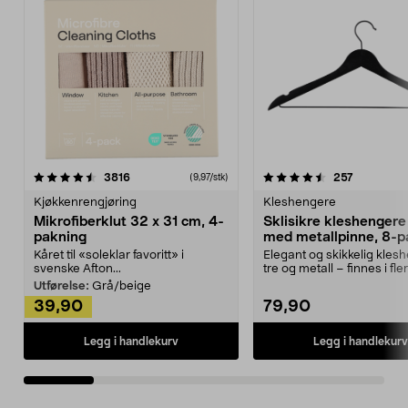
4.5av 5 stjerner
anmeldelser
4.5av 5 stjerner
anmeldels
3816
257
(9,97/stk)
Kjøkkenrengjøring
Kleshengere
Mikrofiberklut 32 x 31 cm, 4-
Sklisikre kleshengere 
pakning
med metallpinne, 8-p
Kåret til «soleklar favoritt» i
Elegant og skikkelig kles
svenske Afton...
tre og metall – finnes i fle
Kleshe...
Utførelse:
Grå/beige
39,90
79,90
Legg i handlekurv
Legg i handlekurv