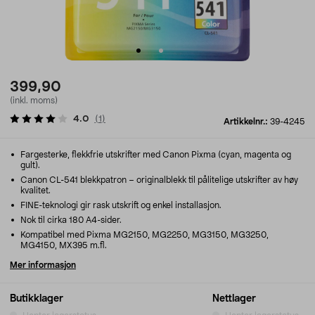
399,90
(inkl. moms)
4.0
(
1
)
Artikkelnr.:
39-4245
Fargesterke, flekkfrie utskrifter med Canon Pixma (cyan, magenta og
gult).
Canon CL-541 blekkpatron – originalblekk til pålitelige utskrifter av høy
kvalitet.
FINE-teknologi gir rask utskrift og enkel installasjon.
Nok til cirka 180 A4-sider.
Kompatibel med Pixma MG2150, MG2250, MG3150, MG3250,
MG4150, MX395 m.fl.
Mer informasjon
Butikklager
Nettlager