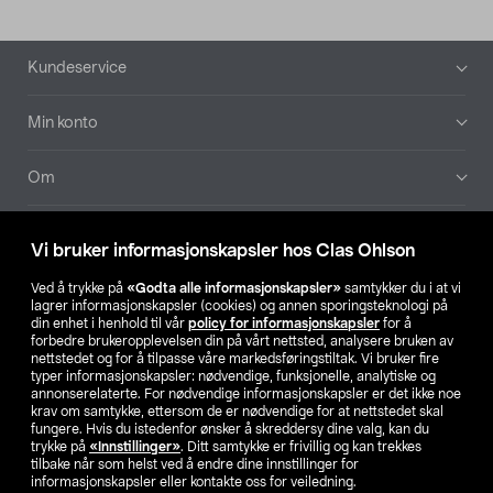
Bunntekst
Kundeservice
Min konto
Om
Aktuelt
Vi bruker informasjonskapsler hos Clas Ohlson
Våre selskaper
Ved å trykke på
«Godta alle informasjonskapsler»
samtykker du i at vi
lagrer informasjonskapsler (cookies) og annen sporingsteknologi på
din enhet i henhold til vår
policy for informasjonskapsler
for å
Finn din butikk
forbedre brukeropplevelsen din på vårt nettsted, analysere bruken av
nettstedet og for å tilpasse våre markedsføringstiltak. Vi bruker fire
typer informasjonskapsler: nødvendige, funksjonelle, analytiske og
annonserelaterte. For nødvendige informasjonskapsler er det ikke noe
SE
NO
FI
krav om samtykke, ettersom de er nødvendige for at nettstedet skal
fungere. Hvis du istedenfor ønsker å skreddersy dine valg, kan du
trykke på
«Innstillinger»
. Ditt samtykke er frivillig og kan trekkes
tilbake når som helst ved å endre dine innstillinger for
informasjonskapsler eller kontakte oss for veiledning.