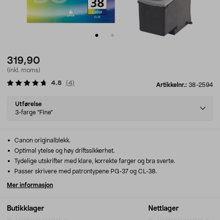
319,90
(inkl. moms)
4.8
(
4
)
Artikkelnr.:
38-2594
Select
Utførelse
variant
3-farge "Fine"
Canon originalblekk.
Optimal ytelse og høy driftssikkerhet.
Tydelige utskrifter med klare, korrekte farger og bra sverte.
Passer skrivere med patrontypene PG-37 og CL-38.
Mer informasjon
Butikklager
Nettlager