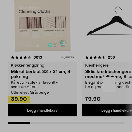
4.5av 5 stjerner
anmeldelser
4.5av 5 stjerner
anmeldels
3813
256
(9,97/stk)
Kjøkkenrengjøring
Kleshengere
Mikrofiberklut 32 x 31 cm, 4-
Sklisikre kleshengere 
pakning
med metallpinne, 8-p
Kåret til «soleklar favoritt» i
Elegant og skikkelig kles
-
svenske Afton...
tre og metall – finnes i fle
Kleshe...
Utførelse:
Grå/beige
39,90
79,90
Legg i handlekurv
Legg i handlekurv