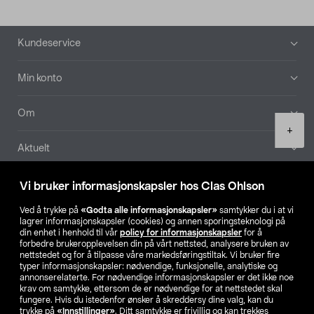
Bunntekst
Kundeservice
Min konto
Om
Product
+
quantity
Aktuelt
Våre selskaper
Vi bruker informasjonskapsler hos Clas Ohlson
Ved å trykke på
«Godta alle informasjonskapsler»
samtykker du i at vi
Finn din butikk
lagrer informasjonskapsler (cookies) og annen sporingsteknologi på
din enhet i henhold til vår
policy for informasjonskapsler
for å
forbedre brukeropplevelsen din på vårt nettsted, analysere bruken av
SE
NO
FI
nettstedet og for å tilpasse våre markedsføringstiltak. Vi bruker fire
typer informasjonskapsler: nødvendige, funksjonelle, analytiske og
annonserelaterte. For nødvendige informasjonskapsler er det ikke noe
krav om samtykke, ettersom de er nødvendige for at nettstedet skal
fungere. Hvis du istedenfor ønsker å skreddersy dine valg, kan du
trykke på
«Innstillinger»
. Ditt samtykke er frivillig og kan trekkes