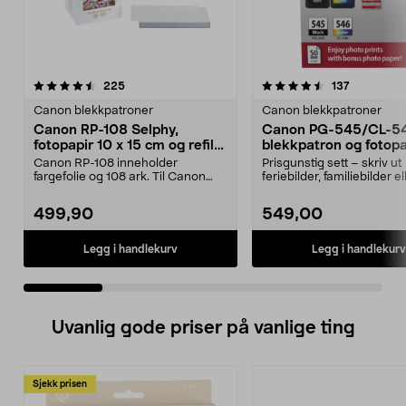
4.5 av 5 stjerner
anmeldelser
4.5 av 5 stjerner
anmeldels
225
137
Canon blekkpatroner
Canon blekkpatroner
Canon RP-108 Selphy,
Canon PG-545/CL-5
fotopapir 10 x 15 cm og refill
blekkpatron og fotopa
med fargefolie
Canon RP-108 inneholder
Prisgunstig sett – skriv ut
fargefolie og 108 ark. Til Canon
feriebilder, familiebilder el
Selphy kompaktskrivere....
festinnbydelser. Ca...
499,90
549,00
Legg i handlekurv
Legg i handlekurv
Uvanlig gode priser på vanlige ting
Sjekk prisen