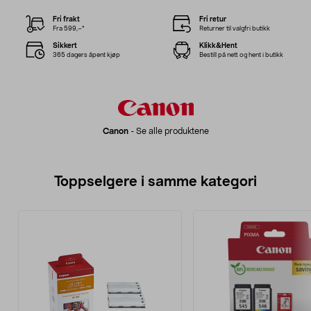
Fri frakt
Fri retur
Fra 599,–*
Returner til valgfri butikk
Sikkert
Klikk&Hent
365 dagers åpent kjøp
Bestill på nett og hent i butikk
Canon
-
Se alle produktene
Toppselgere i samme kategori