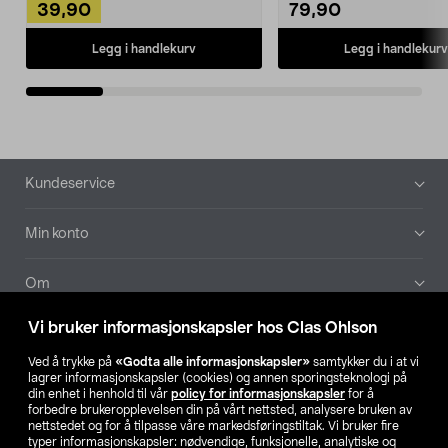
39,90
79,90
Legg i handlekurv
Legg i handlekurv
Bunntekst
Kundeservice
Min konto
Om
Vi bruker informasjonskapsler hos Clas Ohlson
Aktuelt
Ved å trykke på
«Godta alle informasjonskapsler»
samtykker du i at vi
lagrer informasjonskapsler (cookies) og annen sporingsteknologi på
Våre selskaper
din enhet i henhold til vår
policy for informasjonskapsler
for å
forbedre brukeropplevelsen din på vårt nettsted, analysere bruken av
nettstedet og for å tilpasse våre markedsføringstiltak. Vi bruker fire
Finn din butikk
typer informasjonskapsler: nødvendige, funksjonelle, analytiske og