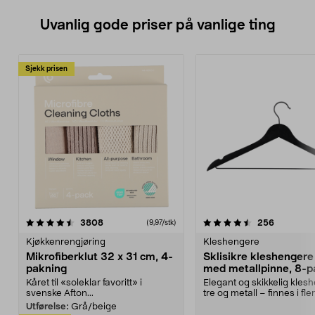
Uvanlig gode priser på vanlige ting
Sjekk prisen
4.5av 5 stjerner
anmeldelser
4.5av 5 stjerner
anmeldels
3808
256
(9,97/stk)
Kjøkkenrengjøring
Kleshengere
Mikrofiberklut 32 x 31 cm, 4-
Sklisikre kleshengere 
pakning
med metallpinne, 8-p
Kåret til «soleklar favoritt» i
Elegant og skikkelig kles
svenske Afton...
tre og metall – finnes i fle
Kleshe...
Utførelse:
Grå/beige