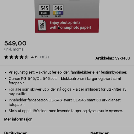
549,00
(inkl. moms)
4.5
(
137
)
Artikkelnr.:
39-3483
Prisgunstig sett – skriv ut feriebilder, familiebilder eller festinnbydelser.
Canon PG-545/CL-546 sett – blekkpatroner i farger og svart samt
fotopapir.
For alle som skriver ut bilder nå og da – alt er inkludert for utskrifter av
høy kvalitet.
Inneholder fargepatron CL-546, svart CL-545 samt 50 ark glanset
fotopapir.
Skriv ut opptil 180 sider med levende farger og dype, svarte nyanser.
Mer informasjon
Butikklager
Nettlager