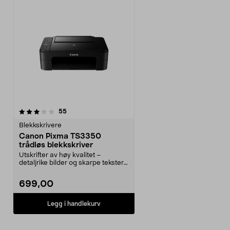
anmeldelser
55
Blekkskrivere
Canon Pixma TS3350
trådløs blekkskriver
Utskrifter av høy kvalitet –
detaljrike bilder og skarpe tekster
med FINE-blekk....
699,00
Legg i handlekurv