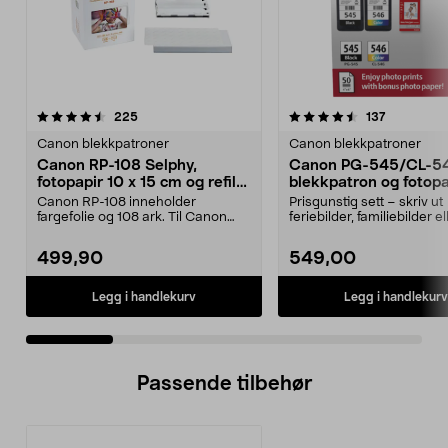
4.5 av 5 stjerner
anmeldelser
4.5 av 5 stjerner
anmeldels
225
137
Canon blekkpatroner
Canon blekkpatroner
Canon RP-108 Selphy,
Canon PG-545/CL-5
fotopapir 10 x 15 cm og refill
blekkpatron og fotopa
med fargefolie
Canon RP-108 inneholder
Prisgunstig sett – skriv ut
fargefolie og 108 ark. Til Canon
feriebilder, familiebilder el
Selphy kompaktskrivere....
festinnbydelser. Ca...
499,90
549,00
Legg i handlekurv
Legg i handlekurv
Passende tilbehør