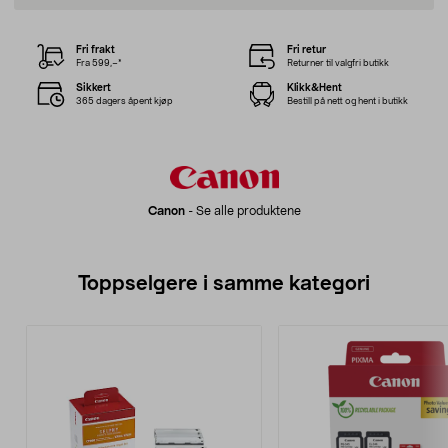
Fri frakt
Fri retur
Fra 599,–*
Returner til valgfri butikk
Sikkert
Klikk&Hent
365 dagers åpent kjøp
Bestill på nett og hent i butikk
Canon
-
Se alle produktene
Toppselgere i samme kategori