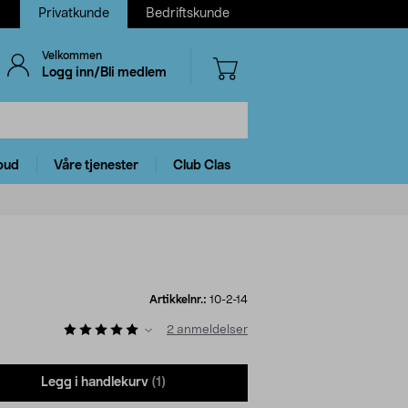
Privatkunde
Bedriftskunde
Velkommen
Logg inn/Bli medlem
bud
Våre tjenester
Club Clas
Artikkelnr.:
10-2-14
2
anmeldelser
Legg i handlekurv
(1)