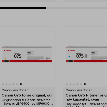
anmeldelser
anmeldelser
0
0
0.0 av 5 stjerner
0.0 av 5 stjerner
Canon lasertoner
Canon lasertoner
Canon 075 toner original, gul
Canon 075 H toner origi
høy kapasitet, cyan
Originaltoner til Canon-skriverne
i-Sensys LBP640C- og MF660C-
Høy kapasitet – skriv ut oppt