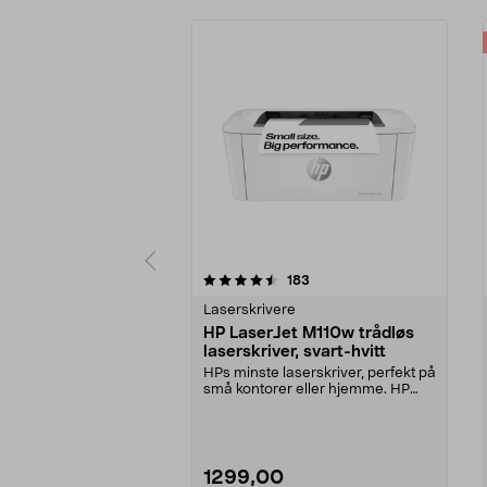
5 av 5 stjerner
4.0 av 5 stjerner
anmeldelser
183
Laserskrivere
HP LaserJet M110w trådløs
laserskriver, svart-hvitt
HPs minste laserskriver, perfekt på
små kontorer eller hjemme. HP
LaserJet M110w...
1299,00