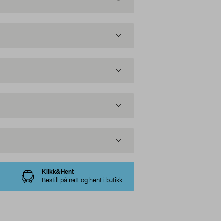
Klikk&Hent
Bestill på nett og hent i butikk