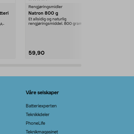
Rengjøringsmidler
Levende lys
tteri
Natron 800 g
Telys steari
prosent ste
Et allsidig og naturlig
rengjøringsmiddel. 800 gram
AA-
100 % stearin
natron – til rengjøring både...
råvarer. Produ
brenner med e
59,90
69,90
Legg i handlekurv
Legg 
Våre selskaper
Batteriexperten
Teknikkdeler
PhoneLife
Teknikmagasinet