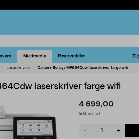
rnvare
Multimedia
Reservedeler
Til
Laserskrivere
Canon i-Sensys MF664Cdw laserskriver farge wifi
4Cdw laserskriver farge wifi
4 699,00
(inkl. moms)
Product
quantity