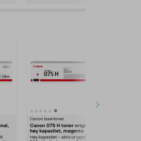
anmeldelser
0
0.0 av 5 stjerner
0.0
Canon lasertoner
Canon lasert
nal,
Canon 075 H toner original,
Canon 075 t
høy kapasitet, magenta
magenta
il
Høy kapasitet – skriv ut opptil 2
Originaltoner 