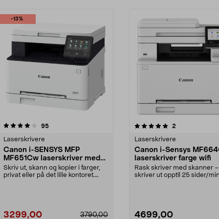
-13%
5.0 av 5 stjerner
anmeldelser
4.0 av 5 stjerner
anmeldelser
95
2
Laserskrivere
Laserskrivere
Canon i-SENSYS MFP
Canon i-Sensys MF66
MF651Cw laserskriver med
laserskriver farge wifi
skanner
Skriv ut, skann og kopier i farger,
Rask skriver med skanner –
privat eller på det lille kontoret.
skriver ut opptil 25 sider/mi
Canon MF...
kontorer og småbe...
3299,00
4699,00
3790,00