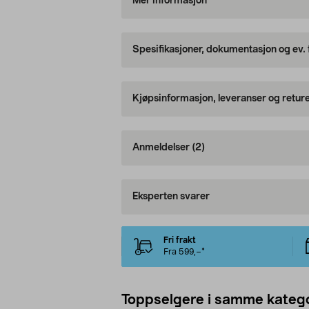
Mer informasjon
Spesifikasjoner, dokumentasjon og ev.
Kjøpsinformasjon, leveranser og retur
Anmeldelser
(2)
Eksperten svarer
Fri frakt
Fra 599,–*
Toppselgere i samme katego