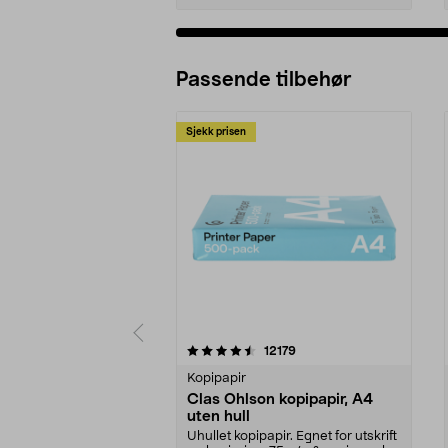
Passende tilbehør
Sjekk prisen
5av 5 stjerner
anmeldelser
12179
0.0 av 5 stjerner
Kopipapir
Clas Ohlson kopipapir, A4
uten hull
Uhullet kopipapir. Egnet for utskrift