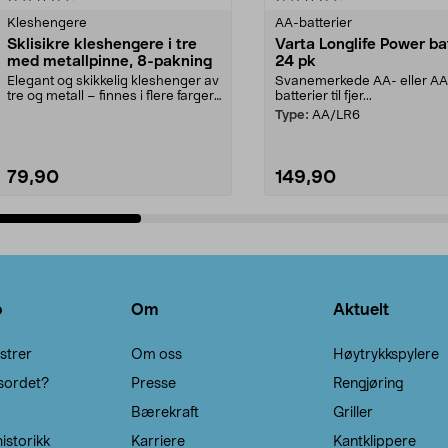
Kleshengere
AA-batterier
Sklisikre kleshengere i tre
Varta Longlife Power ba
med metallpinne, 8-pakning
24 pk
Elegant og skikkelig kleshenger av
Svanemerkede AA- eller A
tre og metall – finnes i flere farger.
batterier til fjer...
Kleshe...
Type:
AA/LR6
79,90
149,90
Legg i handlekurv
Legg i handlekurv
o
Om
Aktuelt
strer
Om oss
Høytrykkspylere
sordet?
Presse
Rengjøring
Bærekraft
Griller
istorikk
Karriere
Kantklippere