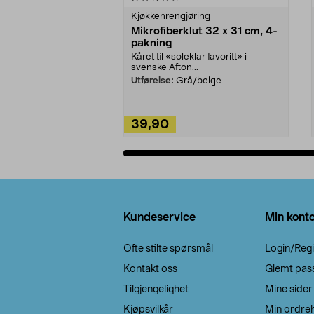
Kjøkkenrengjøring
Mikrofiberklut 32 x 31 cm, 4-
pakning
Kåret til «soleklar favoritt» i
svenske Afton...
Utførelse:
Grå/beige
39,90
Legg i handlekurv
Bunntekst
Kundeservice
Min kont
Ofte stilte spørsmål
Login/Regi
Kontakt oss
Glemt pas
Tilgjengelighet
Mine sider
Kjøpsvilkår
Min ordreh