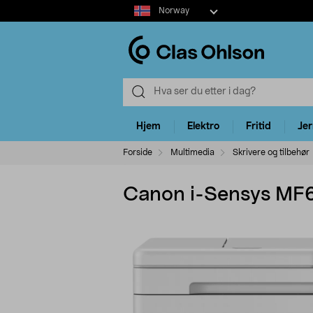
Select
Norway
market
Hjem
Elektro
Fritid
Je
Forside
Multimedia
Skrivere og tilbehør
Canon i-Sensys MF66