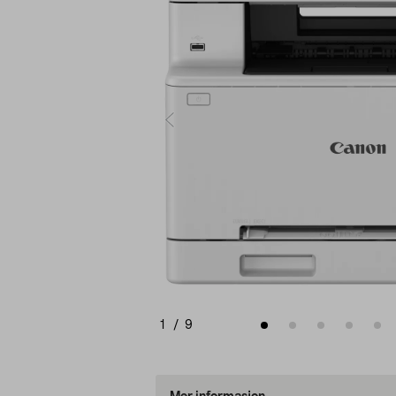
1
/
9