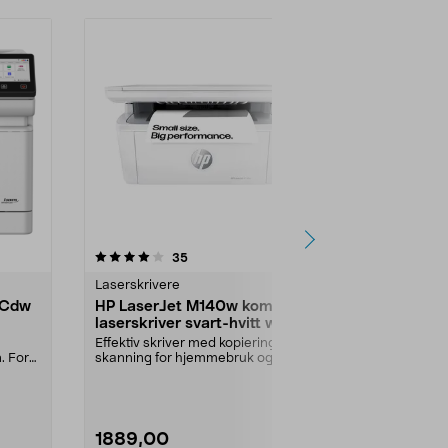
4.0 av 5 stjerner
anmeldelser
4.0
35
2
Laserskrivere
Laserskrivere
4Cdw
HP LaserJet M140w kompakt
Canon i-S
laserskriver svart-hvitt wifi
A4 laserskr
Effektiv skriver med kopiering og
En liten, rask
n. For
skanning for hjemmebruk og små
laserskriver 
kontorer. HP La...
Canon I-Sens
1889,00
1890,00