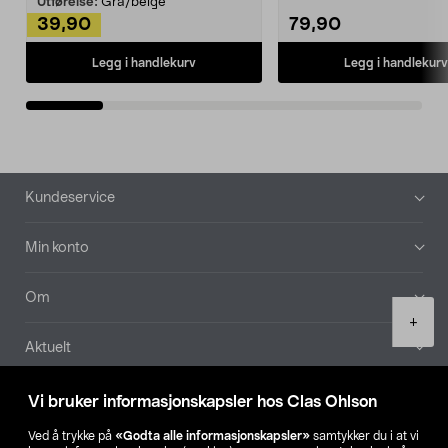
Utførelse:
Grå/beige
39,90
79,90
Legg i handlekurv
Legg i handlekurv
Bunntekst
Kundeservice
Min konto
Om
Product
+
quantity
Aktuelt
Våre selskaper
Vi bruker informasjonskapsler hos Clas Ohlson
Ved å trykke på
«Godta alle informasjonskapsler»
samtykker du i at vi
Finn din butikk