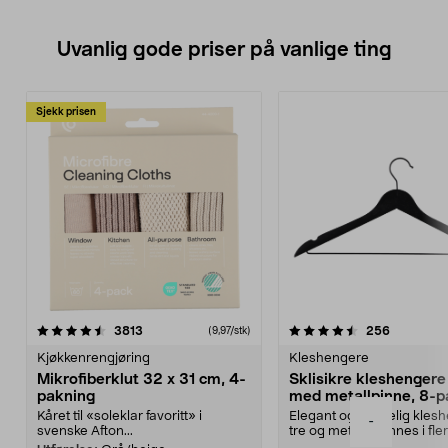
Uvanlig gode priser på vanlige ting
Sjekk prisen
4.5av 5 stjerner
anmeldelser
4.5av 5 stjerner
anmeldels
3813
256
(9,97/stk)
Kjøkkenrengjøring
Kleshengere
Mikrofiberklut 32 x 31 cm, 4-
Sklisikre kleshengere 
pakning
med metallpinne, 8-p
Kåret til «soleklar favoritt» i
Elegant og skikkelig kles
-
svenske Afton...
tre og metall – finnes i fle
Kleshe...