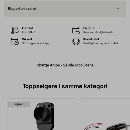
Eksperten svarer
Fri frakt
Fri retur
Fra 599,–*
Returner til valgfri butikk
Sikkert
Klikk&Hent
365 dagers åpent kjøp
Bestill på nett og hent i butikk
Charge Amps
-
Se alle produktene
Toppselgere i samme kategori
Nyhet