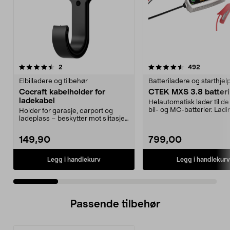
4.5 av 5 stjerner
anmeldelser
5.0 av 5 stjerner
anmeldels
2
492
Elbilladere og tilbehør
Batteriladere og starthjel
Cocraft kabelholder for
CTEK MXS 3.8 batteri
ladekabel
Helautomatisk lader til de 
bil- og MC-batterier. Ladin
Holder for garasje, carport og
trinn for b...
ladeplass – beskytter mot slitasje
og smuss. Cocr...
149,90
799,00
Legg i handlekurv
Legg i handlekurv
Passende tilbehør