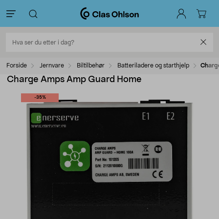
Forside
Jernvare
Biltilbehør
Batteriladere og starthjelp
Charg
Charge Amps Amp Guard Home
-35%