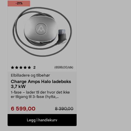
-21%
anmeldelser
2
(6599,00/stk)
Elbilladere og tilbehør
Charge Amps Halo ladeboks
3,7 kW
1-fase – lader til der hvor det ikke
er tilgang til 3-fase (hytta,
leiligheten e...
6 599,00
8 390,00
Legg i handlekurv