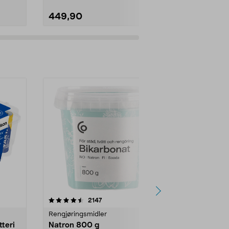
449,90
129,90
er
4.0av 5 stjerner
anmeldelser
4.5
2147
4
Rengjøringsmidler
Levende lys
tteri
Natron 800 g
Telys steari