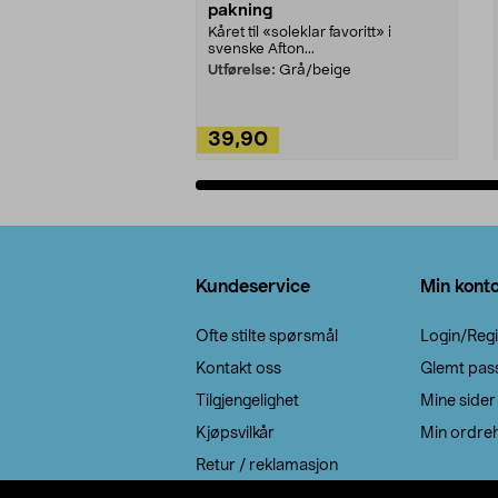
pakning
Kåret til «soleklar favoritt» i
svenske Afton...
Utførelse:
Grå/beige
39,90
Legg i handlekurv
Bunntekst
Kundeservice
Min kont
Ofte stilte spørsmål
Login/Regi
Kontakt oss
Glemt pas
Tilgjengelighet
Mine sider
Kjøpsvilkår
Min ordreh
Retur / reklamasjon
EE-avfall