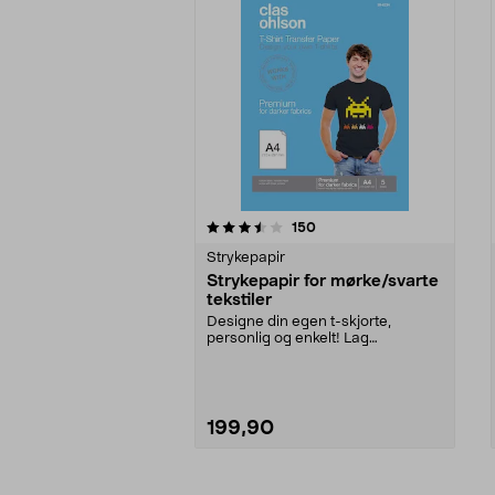
5av 5 stjerner
3.5av 5 stjerner
anmeldelser
150
Strykepapir
Strykepapir for mørke/svarte
tekstiler
Designe din egen t-skjorte,
personlig og enkelt! Lag
morsomme gensere til sommer...
199,90