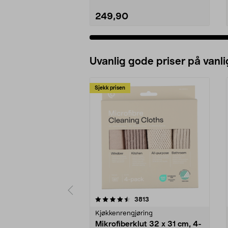
249,90
Uvanlig gode priser på vanli
Sjekk prisen
5av 5 stjerner
4.5av 5 stjerner
anmeldelser
3813
Kjøkkenrengjøring
Mikrofiberklut 32 x 31 cm, 4-