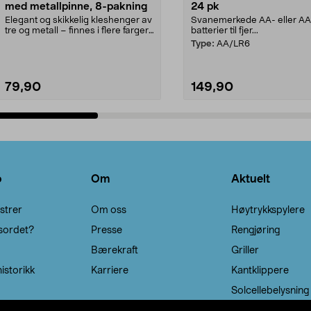
med metallpinne, 8-pakning
24 pk
Elegant og skikkelig kleshenger av
Svanemerkede AA- eller A
tre og metall – finnes i flere farger.
batterier til fjer...
Kleshe...
Type:
AA/LR6
79,90
149,90
Legg i handlekurv
Legg i handlekurv
o
Om
Aktuelt
strer
Om oss
Høytrykkspylere
sordet?
Presse
Rengjøring
Bærekraft
Griller
istorikk
Karriere
Kantklippere
Solcellebelysning