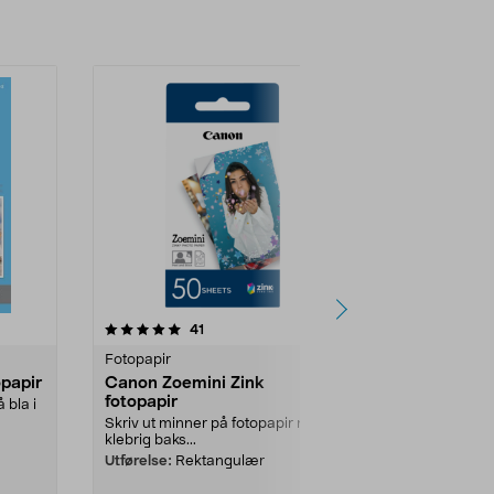
r
4.0 av 5 stjerner
anmeldelser
4.5
41
1
Fotopapir
Fotopapir
opapir
Canon Zoemini Zink
Clas Ohlso
fotopapir
fotopapir
 bla i
Skriv ut minner på fotopapir med
Selvheftende 
klebrig baks...
struktur. Fest..
Utførelse:
Rektangulær
Størrelse:
A4