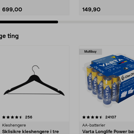
699,00
149,90
ge ting
Multibuy
4.5av 5 stjerner
anmeldelser
4.5av 5 stjerner
anmeldels
256
24107
Kleshengere
AA-batterier
Sklisikre kleshengere i tre
Varta Longlife Power ba