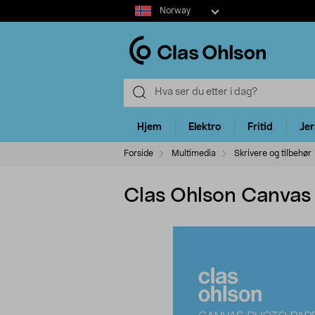
Select
Norway
market
Hjem
Elektro
Fritid
Je
Forside
Multimedia
Skrivere og tilbehør
Clas Ohlson Canvas 