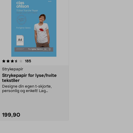
anmeldelser
185
Strykepapir
Strykepapir for lyse/hvite
tekstiler
Designe din egen t-skjorte,
personlig og enkelt! Lag
morsomme gensere til sommer...
199,90