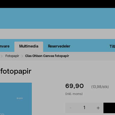
rnvare
Multimedia
Reservedeler
Til
Fotopapir
Clas Ohlson Canvas fotopapir
fotopapir
69,90
(13,98/stk)
(inkl. moms)
Product
quantity