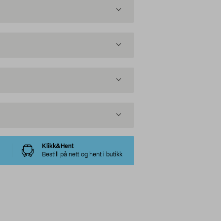
Klikk&Hent
Bestill på nett og hent i butikk