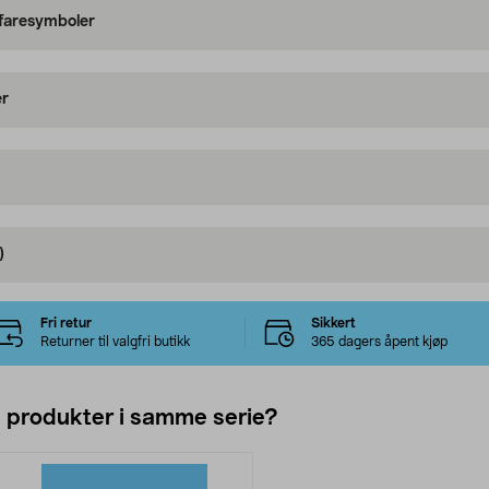
 faresymboler
er
)
Fri retur
Sikkert
Returner til valgfri butikk
365 dagers åpent kjøp
e produkter i samme serie?