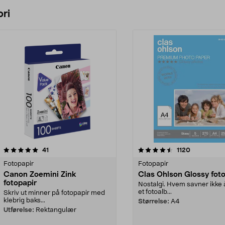
Legg i handlekurv
ri
4.5 av 5 stjerner
anmeldelser
5.0 av 5 stjerner
anmeldelse
41
1120
Fotopapir
Fotopapir
Canon Zoemini Zink
Clas Ohlson Glossy fot
fotopapir
Nostalgi. Hvem savner ikke å
et fotoalb...
Skriv ut minner på fotopapir med
klebrig baks...
Størrelse:
A4
Utførelse:
Rektangulær