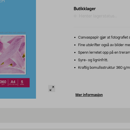
Butikklager
Henter lagerstatus...
Canvaspapir gjør at fotografiet 
Fine utskrifter også av bilder m
Spenn lerretet opp på en treram
Syre- og ligninfritt.
Kraftig bomullsstruktur 360 g/m
Mer informasjon