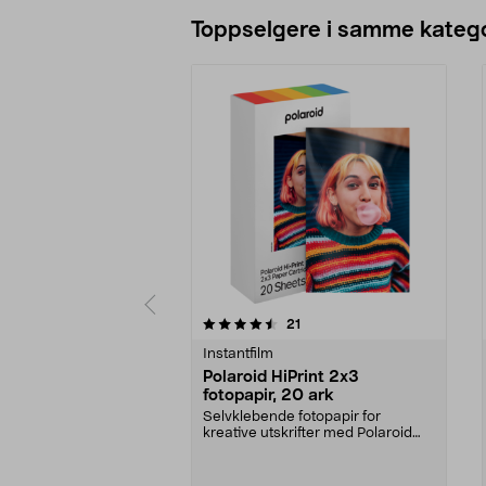
Legg i handlekurv
Toppselgere i samme katego
5 av 5 stjerner
5.0 av 5 stjerner
anmeldelser
21
Instantfilm
Polaroid HiPrint 2x3
fotopapir, 20 ark
Selvklebende fotopapir for
kreative utskrifter med Polaroid
HiPrint 2x3 skriver....