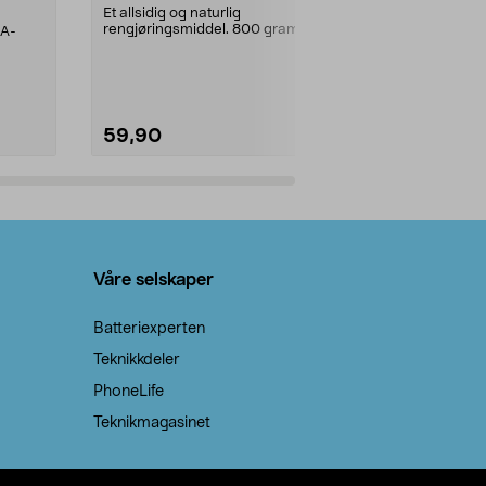
prosent ste
Et allsidig og naturlig
rengjøringsmiddel. 800 gram
AA-
100 % stearin
natron – til rengjøring både...
råvarer. Produ
brenner med e
59,90
69,90
Legg i handlekurv
Legg 
Våre selskaper
Batteriexperten
Teknikkdeler
PhoneLife
Teknikmagasinet