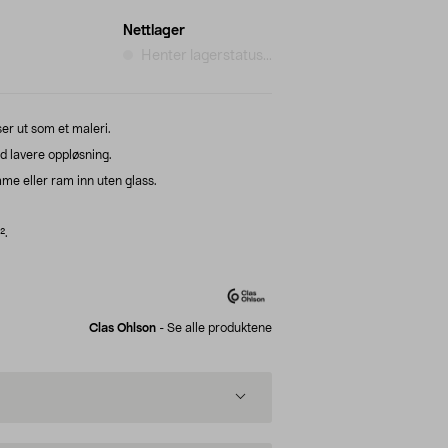
Nettlager
Henter lagerstatus...
ser ut som et maleri.
ed lavere oppløsning.
me eller ram inn uten glass.
².
Clas Ohlson
-
Se alle produktene