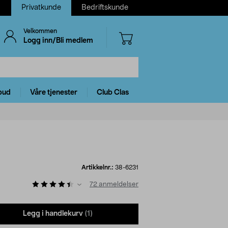
Privatkunde
Bedriftskunde
Velkommen
Logg inn/Bli medlem
bud
Våre tjenester
Club Clas
Artikkelnr.:
38-6231
72
anmeldelser
Legg i handlekurv
(1)