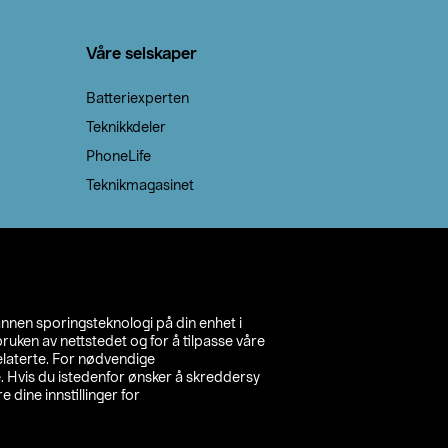
Våre selskaper
Batteriexperten
Teknikkdeler
PhoneLife
Teknikmagasinet
annen sporingsteknologi på din enhet i
ruken av nettstedet og for å tilpasse våre
relaterte. For nødvendige
. Hvis du istedenfor ønsker å skreddersy
e dine innstillinger for
inn din butikk