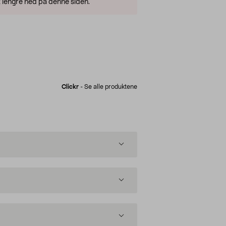
 lengre ned på denne siden.
Clickr
-
Se alle produktene