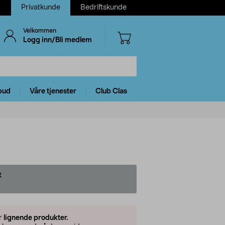
Privatkunde
Bedriftskunde
Velkommen
Logg inn/Bli medlem
bud
Våre tjenester
Club Clas
t
er
lignende produkter.