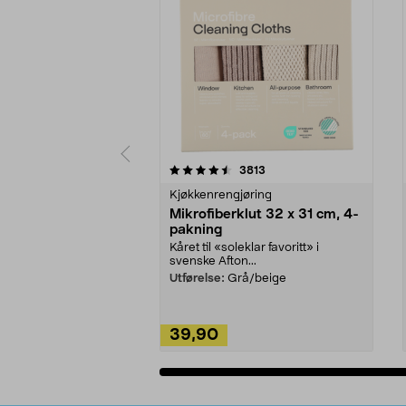
5av 5 stjerner
4.5av 5 stjerner
anmeldelser
3813
Kjøkkenrengjøring
Mikrofiberklut 32 x 31 cm, 4-
pakning
Kåret til «soleklar favoritt» i
svenske Afton...
Utførelse:
Grå/beige
39,90
Legg i handlekurv