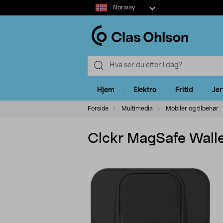
Select
Norway
market
Hjem
Elektro
Fritid
Je
Forside
Multimedia
Mobiler og tilbehør
Clckr MagSafe Walle