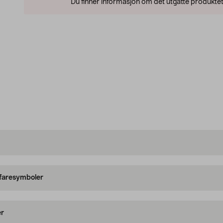
Du finner informasjon om det utgåtte produktet
 faresymboler
er