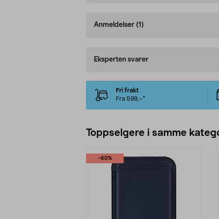
Anmeldelser
(1)
Eksperten svarer
Fri frakt
Fra 599,–*
Toppselgere i samme katego
-60%