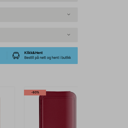
Klikk&Hent
Bestill på nett og hent i butikk
-60%