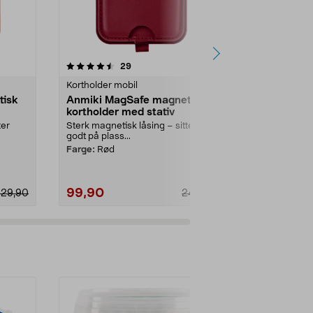
4.0 av 5 stjerner
anmeldelser
3.5
29
2
Kortholder mobil
Kortholder mo
tisk
Anmiki MagSafe magnetisk
Anmiki Mag
kortholder med stativ
2 rom
ter
Sterk magnetisk låsing – sitter
Plass til oppti
godt på plass...
magnetisk ba.
Farge:
Rød
Farge:
Svart
99,90
149,90
229,90
249,90