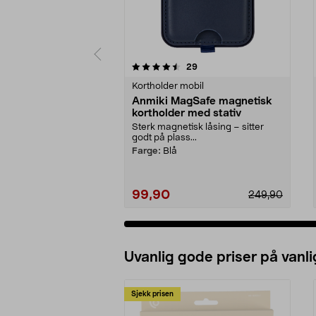
5 av 5 stjerner
4.5 av 5 stjerner
anmeldelser
29
Kortholder mobil
Anmiki MagSafe magnetisk
kortholder med stativ
Sterk magnetisk låsing – sitter
godt på plass...
Farge:
Blå
99,90
249,90
Uvanlig gode priser på vanli
Sjekk prisen