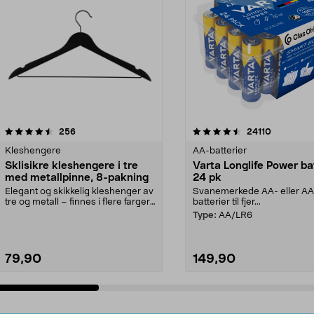
4.5av 5 stjerner
anmeldelser
4.5av 5 stjerner
anmeldels
256
24110
Kleshengere
AA-batterier
Sklisikre kleshengere i tre
Varta Longlife Power ba
med metallpinne, 8-pakning
24 pk
Elegant og skikkelig kleshenger av
Svanemerkede AA- eller A
tre og metall – finnes i flere farger.
batterier til fjer...
Kleshe...
Type:
AA/LR6
79,90
149,90
Legg i handlekurv
Legg i handlekurv