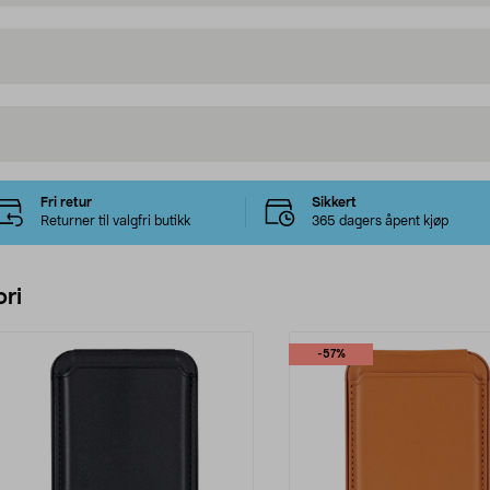
Fri retur
Sikkert
Returner til valgfri butikk
365 dagers åpent kjøp
ri
-57%