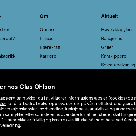
o
Om
Aktuelt
strer
Om oss
Høytrykkspylere
sordet?
Presse
Rengjøring
Bærekraft
Griller
istorikk
Karriere
Kantklippere
Solcellebelysning
er hos Clas Ohlson
kapsler»
samtykker du i at vi lagrer informasjonskapsler (cookies) og 
sler
for å forbedre brukeropplevelsen din på vårt nettsted, analysere b
 informasjonskapsler: nødvendige, funksjonelle, analytiske og annonse
om samtykke, ettersom de er nødvendige for at nettstedet skal fungere
. Ditt samtykke er frivillig og kan trekkes tilbake når som helst ved å endr
veiledning.
lson
Privacy statement
Medlemsvilkår
Kjøpsvilkår
F