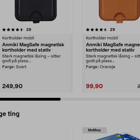
4.5 av 5 stjerner
anmeldelser
4.5 av 5 stjerner
anmeldelser
29
29
Kortholder mobil
Kortholder mobil
Anmiki MagSafe magnetisk
Anmiki MagSafe magne
kortholder med stativ
kortholder med stativ
Sterk magnetisk låsing – sitter
Sterk magnetisk låsing – sit
godt på plass...
godt på plass...
Farge:
Svart
Farge:
Oransje
249,90
99,90
ge ting
Multibuy