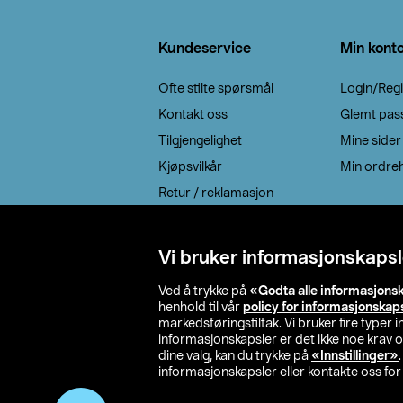
Bunntekst
Kundeservice
Min kont
Ofte stilte spørsmål
Login/Regi
Kontakt oss
Glemt pas
Tilgjengelighet
Mine sider
Kjøpsvilkår
Min ordreh
Retur / reklamasjon
EE-avfall
Cookie policy
Vi bruker informasjonskapsl
Leveringsalternativ
Ved å trykke på
«Godta alle informasjons
henhold til vår
policy for informasjonskap
markedsføringstiltak. Vi bruker fire typer
informasjonskapsler er det ikke noe krav 
dine valg, kan du trykke på
«Innstillinger»
informasjonskapsler eller kontakte oss for 
© 2026 Clas Oh