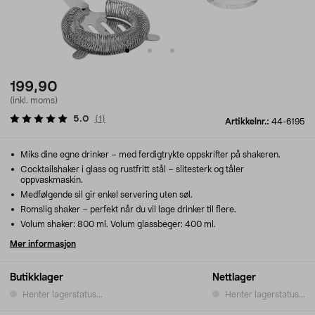
199,90
(inkl. moms)
5.0
(
1
)
Artikkelnr.:
44-6195
Miks dine egne drinker – med ferdigtrykte oppskrifter på shakeren.
Cocktailshaker i glass og rustfritt stål – slitesterk og tåler
oppvaskmaskin.
Medfølgende sil gir enkel servering uten søl.
Romslig shaker – perfekt når du vil lage drinker til flere.
Volum shaker: 800 ml. Volum glassbeger: 400 ml.
Mer informasjon
Butikklager
Nettlager
Henter lagerstatus...
Henter lagerstatus...