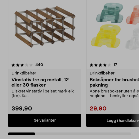
4.0 av 5 stjerner
anmeldelser
4.0 av 5 stjerner
anmeldelser
440
17
Drinktilbehør
Drinktilbehør
Vinstativ tre og metall, 12
Boksåpner for brusbok
eller 30 flasker
pakning
Diskret vinstativ i beiset mørk eik
Åpne brusbokser uten å 
(tre). Ka...
neglene – beskytter også
insekter. Boksåpner...
399,90
29,90
Se varianter
Legg i handlekurv