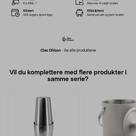
Fra 599,–*
Returner til valgfri butikk
Sikkert
Klikk&Hent
365 dagers åpent kjøp
Bestill på nett og hent i butikk
Clas Ohlson
-
Se alle produktene
Vil du komplettere med flere produkter i
samme serie?