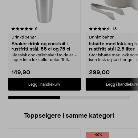
4.5av 5 stjerner
anmeldelser
5.0av 5 stjerner
anmeldelse
9
18
Drinktilbehør
Drinktilbehør
Shaker drink og cocktail i
Isbøtte med lokk og t
rustfritt stål, 55 cl og 75 cl
rustfritt stål 2,5 liter
Klassisk cocktailshaker i to deler –
Stor isbøtte med lokk som
ingen løse lokk eller deler. Tett
isen frisk og kald lenger. I
forseglin...
rustfritt ...
149,90
299,00
Legg i handlekurv
Legg i handlekurv
Toppselgere i samme kategori
-40%