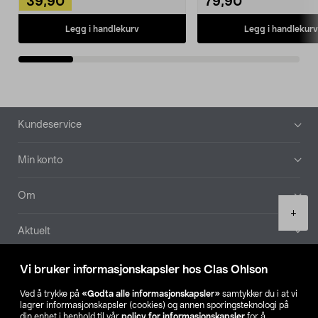
39,90
79,90
Legg i handlekurv
Legg i handlekurv
Bunntekst
Kundeservice
Min konto
Om
Product
+
quantity
Aktuelt
Våre selskaper
Vi bruker informasjonskapsler hos Clas Ohlson
Ved å trykke på
«Godta alle informasjonskapsler»
samtykker du i at vi
Finn din butikk
lagrer informasjonskapsler (cookies) og annen sporingsteknologi på
din enhet i henhold til vår
policy for informasjonskapsler
for å