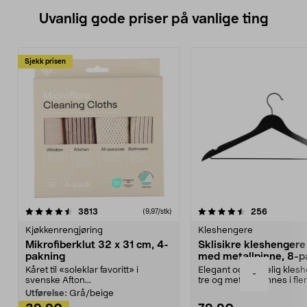
Uvanlig gode priser på vanlige ting
Sjekk prisen
4.5av 5 stjerner
anmeldelser
4.5av 5 stjerner
anmeldels
3813
256
(9,97/stk)
Kjøkkenrengjøring
Kleshengere
Mikrofiberklut 32 x 31 cm, 4-
Sklisikre kleshengere 
pakning
med metallpinne, 8-p
Kåret til «soleklar favoritt» i
Elegant og skikkelig kles
-
svenske Afton...
tre og metall – finnes i fle
Kleshe...
Utførelse:
Grå/beige