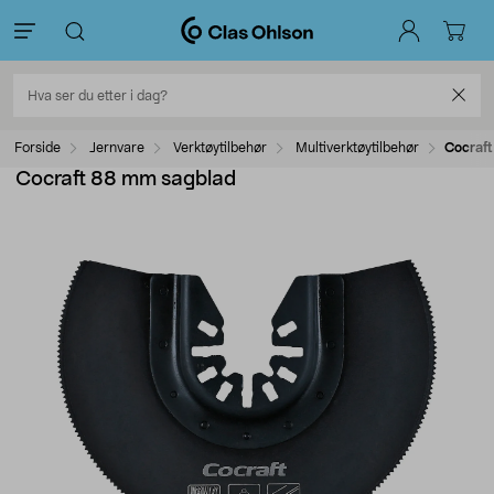
Forside
Jernvare
Verktøytilbehør
Multiverktøytilbehør
Cocraf
Cocraft 88 mm sagblad