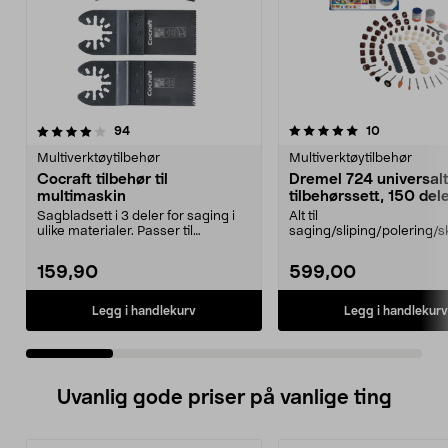
5.0 av 5 stjerner
anmeldelser
4.5 av 5 stjerner
anmeldelse
94
10
Multiverktøytilbehør
Multiverktøytilbehør
Cocraft tilbehør til
Dremel 724 universal
multimaskin
tilbehørssett, 150 del
Sagbladsett i 3 deler for saging i
Alt til
ulike materialer. Passer til
saging/sliping/polering/s
multimaskiner av...
med Dremel multiverktøy
724 – ...
159,90
599,00
Legg i handlekurv
Legg i handlekurv
Uvanlig gode priser på vanlige ting