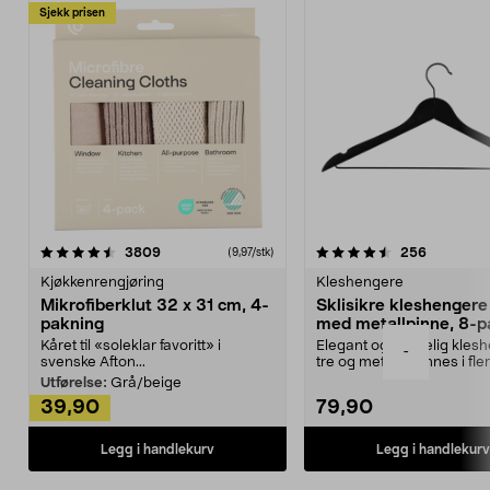
Sjekk prisen
4.5av 5 stjerner
anmeldelser
4.5av 5 stjerner
anmeldels
3809
256
(9,97/stk)
Kjøkkenrengjøring
Kleshengere
Mikrofiberklut 32 x 31 cm, 4-
Sklisikre kleshengere 
pakning
med metallpinne, 8-p
Kåret til «soleklar favoritt» i
Elegant og skikkelig kles
-
svenske Afton...
tre og metall – finnes i fle
Kleshe...
Utførelse:
Grå/beige
39,90
79,90
Legg i handlekurv
Legg i handlekurv