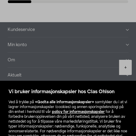
Bunntekst
Kundeservice
Min konto
Om
Product
+
quantity
Aktuelt
Våre selskaper
Vi bruker informasjonskapsler hos Clas Ohlson
Ved å trykke på
«Godta alle informasjonskapsler»
samtykker du i at vi
Finn din butikk
lagrer informasjonskapsler (cookies) og annen sporingsteknologi på
din enhet i henhold til vår
policy for informasjonskapsler
for å
forbedre brukeropplevelsen din på vårt nettsted, analysere bruken av
SE
NO
FI
nettstedet og for å tilpasse våre markedsføringstiltak. Vi bruker fire
typer informasjonskapsler: nødvendige, funksjonelle, analytiske og
annonserelaterte. For nødvendige informasjonskapsler er det ikke noe