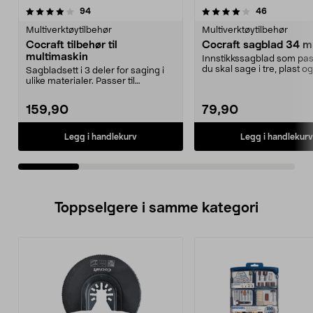
4.0av 5 stjerner
anmeldelser
4.0av 5 stjerner
anmeldelse
94
46
Multiverktøytilbehør
Multiverktøytilbehør
Cocraft tilbehør til
Cocraft sagblad 34 
multimaskin
Innstikkssagblad som pas
du skal sage i tre, plast o
Sagbladsett i 3 deler for saging i
f.eks. nær g...
ulike materialer. Passer til
multimaskiner av...
159,90
79,90
Legg i handlekurv
Legg i handlekurv
Toppselgere i samme kategori