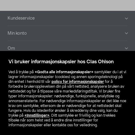
Bunntekst
Kundeservice
Min konto
Om
Vi bruker informasjonskapsler hos Clas Ohlson
Aktuelt
Ved å trykke på
«Godta alle informasjonskapsler»
samtykker du i at vi
lagrer informasjonskapsler (cookies) og annen sporingsteknologi på
Våre selskaper
din enhet i henhold til vår
policy for informasjonskapsler
for å
forbedre brukeropplevelsen din på vårt nettsted, analysere bruken av
nettstedet og for å tilpasse våre markedsføringstiltak. Vi bruker fire
Finn din butikk
typer informasjonskapsler: nødvendige, funksjonelle, analytiske og
annonserelaterte. For nødvendige informasjonskapsler er det ikke noe
krav om samtykke, ettersom de er nødvendige for at nettstedet skal
SE
NO
FI
fungere. Hvis du istedenfor ønsker å skreddersy dine valg, kan du
trykke på
«Innstillinger»
. Ditt samtykke er frivillig og kan trekkes
tilbake når som helst ved å endre dine innstillinger for
informasjonskapsler eller kontakte oss for veiledning.