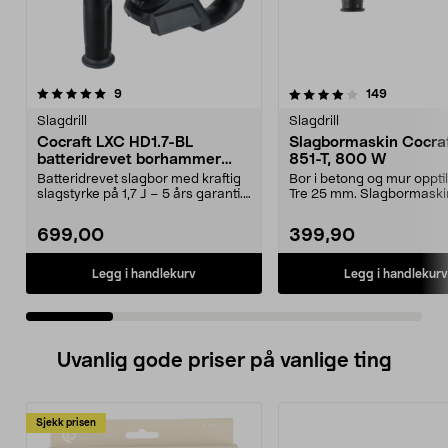
4.0 av 5 stjerner
anmeldelser
4.5 av 5 stjerner
anmeldels
9
149
Slagdrill
Slagdrill
Cocraft LXC HD1.7-BL
Slagbormaskin Cocraf
batteridrevet borhammer
851-T, 800 W
SDS, 18 V
Batteridrevet slagbor med kraftig
Bor i betong og mur oppti
slagstyrke på 1,7 J – 5 års garanti.
Tre 25 mm. Slagbormaski
Cocraft L...
Cocraft HI 851-T – st...
699,00
399,90
Legg i handlekurv
Legg i handlekurv
Uvanlig gode priser på vanlige ting
Sjekk prisen