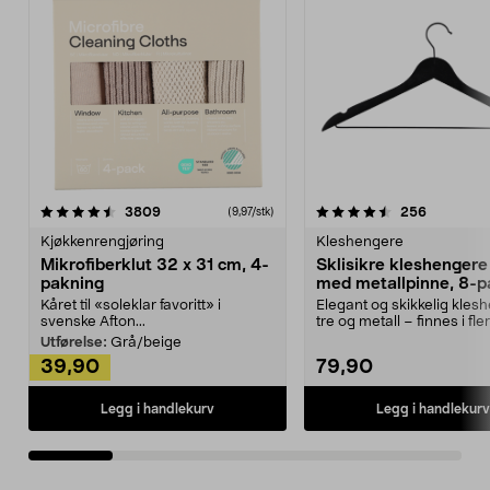
4.5av 5 stjerner
anmeldelser
4.5av 5 stjerner
anmeldels
3809
256
(9,97/stk)
Kjøkkenrengjøring
Kleshengere
Mikrofiberklut 32 x 31 cm, 4-
Sklisikre kleshengere 
pakning
med metallpinne, 8-p
Kåret til «soleklar favoritt» i
Elegant og skikkelig kles
svenske Afton...
tre og metall – finnes i fle
Kleshe...
Utførelse:
Grå/beige
39,90
79,90
Legg i handlekurv
Legg i handlekurv