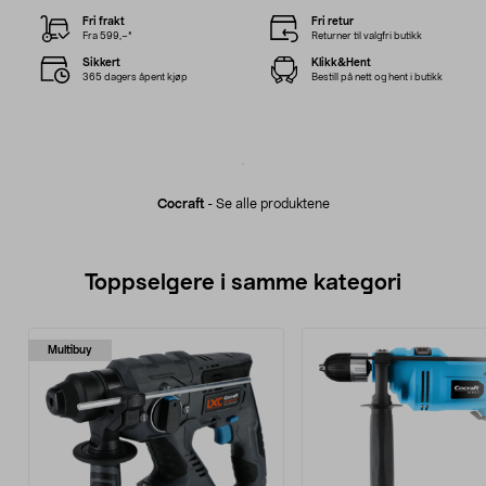
Fri frakt
Fri retur
Fra 599,–*
Returner til valgfri butikk
Sikkert
Klikk&Hent
365 dagers åpent kjøp
Bestill på nett og hent i butikk
Cocraft
-
Se alle produktene
Toppselgere i samme kategori
Multibuy