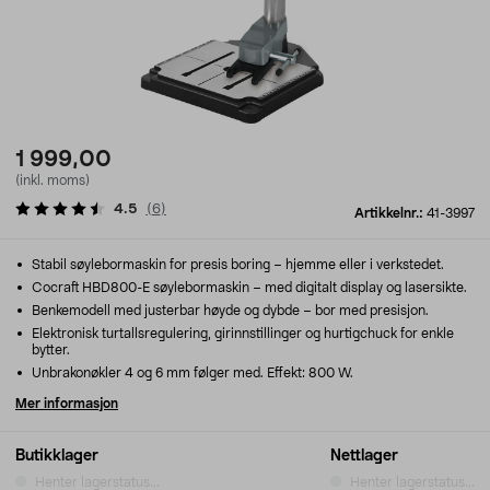
1 999,00
(inkl. moms)
4.5
(
6
)
Artikkelnr.:
41-3997
Stabil søylebormaskin for presis boring – hjemme eller i verkstedet.
Cocraft HBD800-E søylebormaskin – med digitalt display og lasersikte.
Benkemodell med justerbar høyde og dybde – bor med presisjon.
Elektronisk turtallsregulering, girinnstillinger og hurtigchuck for enkle
bytter.
Unbrakonøkler 4 og 6 mm følger med. Effekt: 800 W.
Mer informasjon
Butikklager
Nettlager
Henter lagerstatus...
Henter lagerstatus...