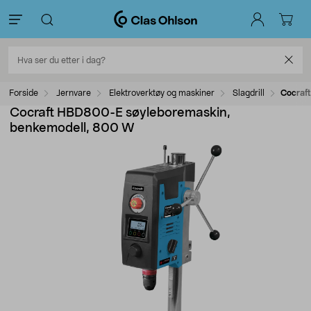
Forside
Jernvare
Elektroverktøy og maskiner
Slagdrill
Cocraf
Cocraft HBD800-E søyleboremaskin,
benkemodell, 800 W