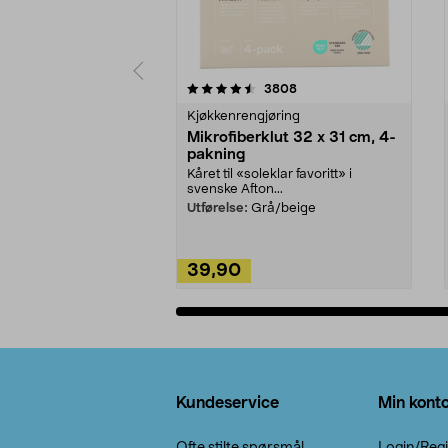
5av 5 stjerner
4.5av 5 stjerner
anmeldelser
3808
Kjøkkenrengjøring
Mikrofiberklut 32 x 31 cm, 4-
pakning
Kåret til «soleklar favoritt» i
svenske Afton...
Utførelse:
Grå/beige
39,90
Legg i handlekurv
Bunntekst
Kundeservice
Min kont
Ofte stilte spørsmål
Login/Regi