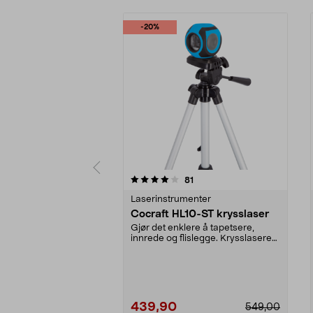
-20%
0 av 5 stjerner
4.5 av 5 stjerner
anmeldelser
81
Laserinstrumenter
Cocraft HL10-ST krysslaser
Gjør det enklere å tapetsere,
innrede og flislegge. Krysslaseren
er selvniveller...
439,90
549,00