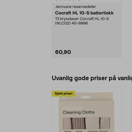
Jernvare reservedeler
Cocraft HL 10-S batterilokk
Til krysslaser Cocraft HL 10-S
(NLC02) 40-9996.
60,90
Legg i handlekurv
Uvanlig gode priser på vanli
Sjekk prisen