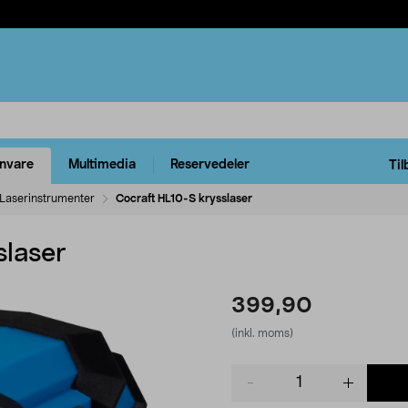
rnvare
Multimedia
Reservedeler
Til
Laserinstrumenter
Cocraft HL10-S krysslaser
slaser
399,90
(inkl. moms)
Product
quantity