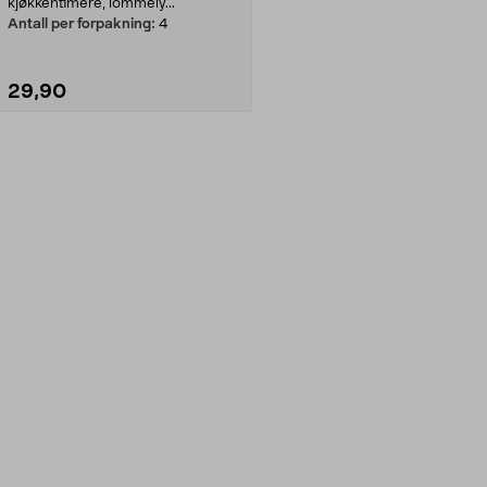
kjøkkentimere, lommely...
Antall per forpakning:
4
29,90
Legg i handlekurv