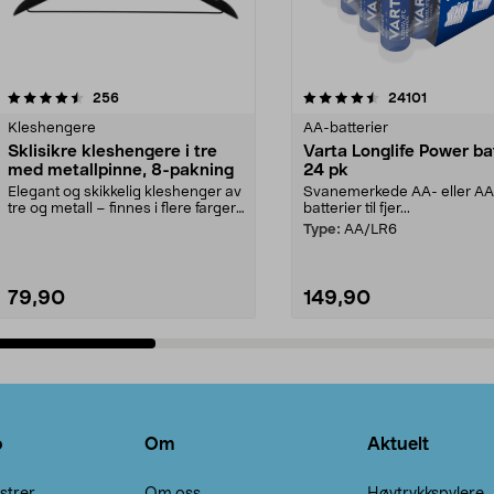
4.5av 5 stjerner
anmeldelser
4.5av 5 stjerner
anmeldels
256
24101
Kleshengere
AA-batterier
Sklisikre kleshengere i tre
Varta Longlife Power ba
med metallpinne, 8-pakning
24 pk
Elegant og skikkelig kleshenger av
Svanemerkede AA- eller A
tre og metall – finnes i flere farger.
batterier til fjer...
Kleshe...
Type:
AA/LR6
79,90
149,90
Legg i handlekurv
Legg i handlekurv
o
Om
Aktuelt
strer
Om oss
Høytrykkspylere