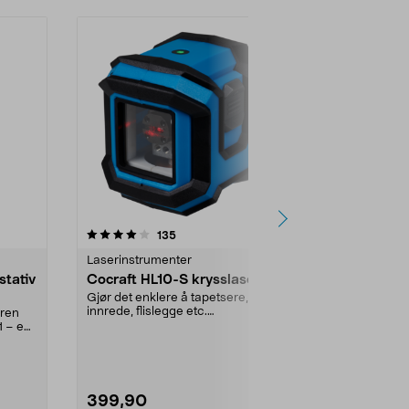
4.5 av 5 stjerner
anmeldelser
4.5
135
9
Laserinstrumenter
Laserinstrum
stativ
Cocraft HL10-S krysslaser
Cocraft H
krysslaser,
Gjør det enklere å tapetsere,
grønn
innrede, flislegge etc.
eren
Grønne, helt r
Krysslaseren er selvnivell...
1 – en
sekunder. Rek
meter. Coc...
399,90
799,00