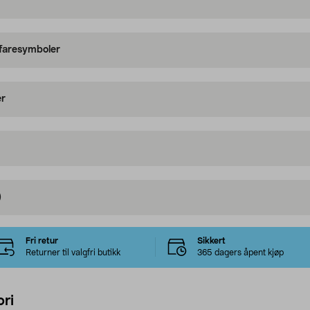
 faresymboler
er
)
Fri retur
Sikkert
Returner til valgfri butikk
365 dagers åpent kjøp
ri