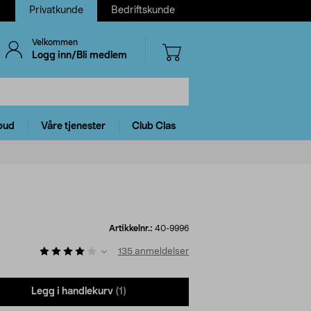
Privatkunde
Bedriftskunde
Velkommen
Logg inn/Bli medlem
bud
Våre tjenester
Club Clas
Artikkelnr.:
40-9996
135
anmeldelser
Legg i handlekurv
(1)