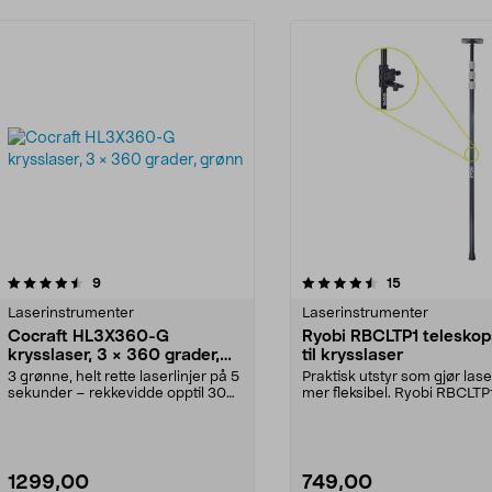
4.5 av 5 stjerner
anmeldelser
4.0 av 5 stjerner
anmeldelser
9
15
Laserinstrumenter
Laserinstrumenter
Cocraft HL3X360-G
Ryobi RBCLTP1 teleskop
krysslaser, 3 × 360 grader,
til krysslaser
grønn
3 grønne, helt rette laserlinjer på 5
Praktisk utstyr som gjør las
sekunder – rekkevidde opptil 30
mer fleksibel. Ryobi RBCLTP
meter. Coc...
teleskopisk s...
1299,00
749,00