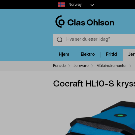
Select
Norway
market
Hjem
Elektro
Fritid
Je
Forside
Jernvare
Måleinstrumenter
Cocraft HL10-S krys