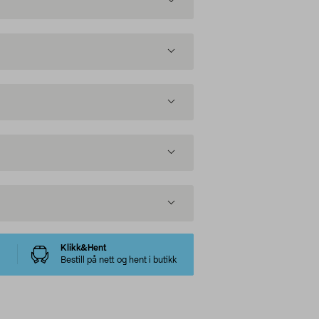
Klikk&Hent
Bestill på nett og hent i butikk