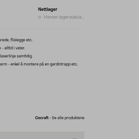
Nettlager
Henter lagerstatus...
rede, flislegge etc.
 alltid i vater.
laserlinje samtidig.
arm - enkel å montere på en gardintrapp etc.
Cocraft
-
Se alle produktene