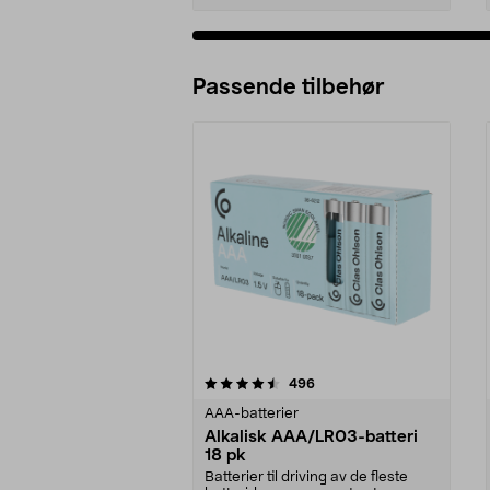
Passende tilbehør
5av 5 stjerner
4.5av 5 stjerner
anmeldelser
496
AAA-batterier
Alkalisk AAA/LR03-batteri
18 pk
Batterier til driving av de fleste