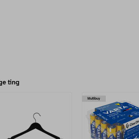
ge ting
Multibuy