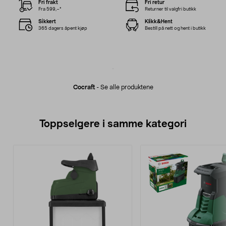
Fri frakt
Fri retur
Fra 599,–*
Returner til valgfri butikk
Sikkert
Klikk&Hent
365 dagers åpent kjøp
Bestill på nett og hent i butikk
Cocraft
-
Se alle produktene
Toppselgere i samme kategori