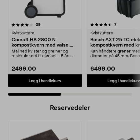
4.5 av 5 stjerner
anmeldelser
anmeldelser
39
7
0.0 av 5 stjerner
Kvistkuttere
Kvistkuttere
Cocraft HS 2800 N
Bosch AXT 25 TC elek
kompostkvern med valse,
kompostkvern med kn
2800 W
Mal ned kvister og greiner og
Kan håndtere grener med
resirkuler det til gjødsel – 5 års
diameter på 45 mm. Bosc
garanti. Cocraf...
TC – avansert kompost...
2499,00
6499,00
Legg i handlekurv
Legg i handlekurv
Reservedeler