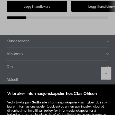
Legg i handlekurv
Legg i handlekurv
Bunntekst
Kundeservice
Min konto
Om
Product
+
quantity
Aktuelt
Våre selskaper
Vi bruker informasjonskapsler hos Clas Ohlson
Ved å trykke på
«Godta alle informasjonskapsler»
samtykker du i at vi
Finn din butikk
lagrer informasjonskapsler (cookies) og annen sporingsteknologi på
din enhet i henhold til vår
policy for informasjonskapsler
for å
forbedre brukeropplevelsen din på vårt nettsted, analysere bruken av