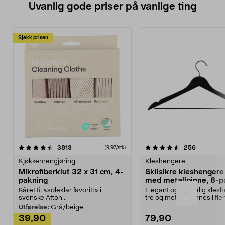
Uvanlig gode priser på vanlige ting
Sjekk prisen
4.5av 5 stjerner
anmeldelser
4.5av 5 stjerner
anmeldels
3813
256
(9,97/stk)
Kjøkkenrengjøring
Kleshengere
Mikrofiberklut 32 x 31 cm, 4-
Sklisikre kleshengere 
pakning
med metallpinne, 8-p
Kåret til «soleklar favoritt» i
Elegant og skikkelig kles
-
svenske Afton...
tre og metall – finnes i fle
Kleshe...
Utførelse:
Grå/beige
39,90
79,90