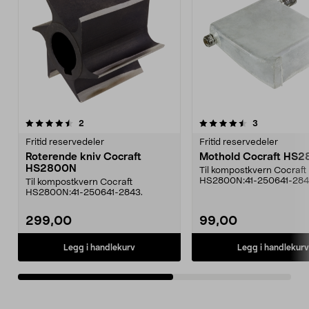
4.5av 5 stjerner
anmeldelser
4.5av 5 stjerner
anmeldelser
2
3
Fritid reservedeler
Fritid reservedeler
Roterende kniv Cocraft
Mothold Cocraft HS
HS2800N
Til kompostkvern Cocraft
HS2800N:41-250641-284
Til kompostkvern Cocraft
HS2800N:41-250641-2843.
299,00
99,00
Legg i handlekurv
Legg i handlekurv